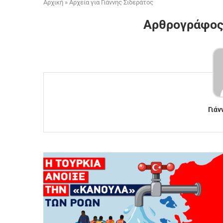
Αρχική
»
Αρχεία για Γιάννης Σιδεράτος
Αρθρογράφο
Γιάν