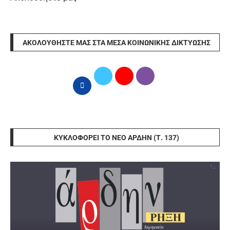
ΑΚΟΛΟΥΘΉΣΤΕ ΜΑΣ ΣΤΑ ΜΈΣΑ ΚΟΙΝΩΝΙΚΉΣ ΔΙΚΤΎΩΣΗΣ
ΚΥΚΛΟΦΟΡΕΊ ΤΟ ΝΈΟ ΆΡΔΗΝ (Τ. 137)