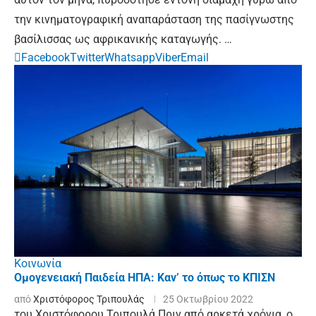
την κινηματογραφική αναπαράσταση της πασίγνωστης
βασίλισσας ως αφρικανικής καταγωγής. …
Facebook
Twitter
Whatsapp
Viber
Email
Κοινωνία
Ομογενειακή Παιδεία ΗΠΑ: Καν’ το όπως το ΚΠΙΣΝ
από
Χριστόφορος Τριπουλάς
25 Οκτωβρίου 2022
του Χριστόφορου Τριπουλά Πριν από αρκετά χρόνια, ο