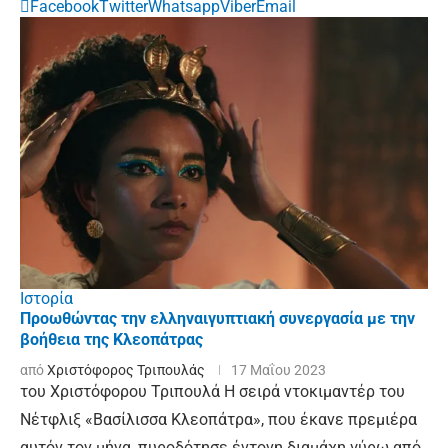
Facebook
Twitter
Whatsapp
Viber
Email
Ιστορία
Προωθώντας την ελληναιγυπτιακή συνεργασία με την
βοήθεια της Κλεοπάτρας
από
Χριστόφορος Τριπουλάς
17 Μαΐου 2023
του Χριστόφορου Τριπουλά Η σειρά ντοκιμαντέρ του
Νέτφλιξ «Βασίλισσα Κλεοπάτρα», που έκανε πρεμιέρα
αυτόν τον μήνα, πυροδότησε έντονη διαμάχη γύρω από