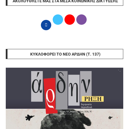
ΑΚΟΛΟΥΘΉΣΤΕ ΜΑΣ ΣΤΑ ΜΈΣΑ ΚΟΙΝΩΝΙΚΉΣ ΔΙΚΤΎΩΣΗΣ
ΚΥΚΛΟΦΟΡΕΊ ΤΟ ΝΈΟ ΆΡΔΗΝ (Τ. 137)