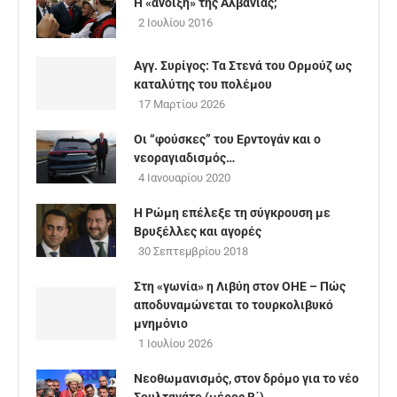
Η «άνοιξη» της Αλβανίας;
2 Ιουλίου 2016
Αγγ. Συρίγος: Τα Στενά του Ορμούζ ως
καταλύτης του πολέμου
17 Μαρτίου 2026
Οι “φούσκες” του Ερντογάν και ο
νεοραγιαδισμός…
4 Ιανουαρίου 2020
Η Ρώμη επέλεξε τη σύγκρουση με
Βρυξέλλες και αγορές
30 Σεπτεμβρίου 2018
Στη «γωνία» η Λιβύη στον ΟΗΕ – Πώς
αποδυναμώνεται το τουρκολιβυκό
μνημόνιο
1 Ιουλίου 2026
Νεοθωμανισμός, στον δρόμο για το νέο
Σουλτανάτο (μέρος B΄)