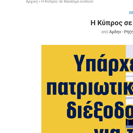
Αρχική
»
Η Κύπρος σε θανάσιμο κίνδυνο
Ε
Η Κύπρος σε
από
Άρδην - Ρήξ