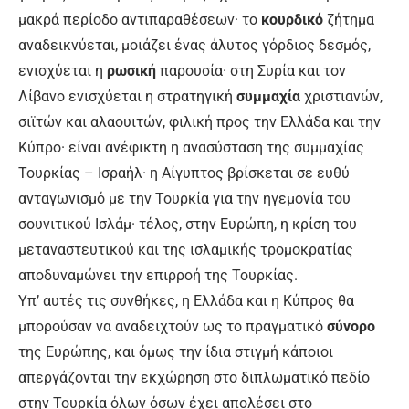
μακρά περίοδο αντιπαραθέσεων· το
κουρδικό
ζήτημα
αναδεικνύεται, μοιάζει ένας άλυτος γόρδιος δεσμός,
ενισχύεται η
ρωσική
παρουσία· στη Συρία και τον
Λίβανο ενισχύεται η στρατηγική
συμμαχία
χριστιανών,
σιϊτών και αλαουιτών, φιλική προς την Ελλάδα και την
Κύπρο· είναι ανέφικτη η ανασύσταση της συμμαχίας
Τουρκίας – Ισραήλ· η Αίγυπτος βρίσκεται σε ευθύ
ανταγωνισμό με την Τουρκία για την ηγεμονία του
σουνιτικού Ισλάμ· τέλος, στην Ευρώπη, η κρίση του
μεταναστευτικού και της ισλαμικής τρομοκρατίας
αποδυναμώνει την επιρροή της Τουρκίας.
Υπ’ αυτές τις συνθήκες, η Ελλάδα και η Κύπρος θα
μπορούσαν να αναδειχτούν ως το πραγματικό
σύνορο
της Ευρώπης, και όμως την ίδια στιγμή κάποιοι
απεργάζονται την εκχώρηση στο διπλωματικό πεδίο
στην Τουρκία όλων όσων έχει απολέσει στο