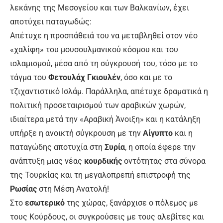
λεκάνης της Μεσογείου και των Βαλκανίων, έχει
αποτύχει παταγωδώς:
Απέτυχε η προσπάθειά του να μεταβληθεί στον νέο
«χαλίφη» του μουσουλμανικού κόσμου και του
ισλαμισμού, μέσα από τη σύγκρουσή του, τόσο με το
τάγμα του
Φετουλάχ Γκιουλέν
, όσο και με το
τζιχαντιστικό Ισλάμ. Παράλληλα, απέτυχε δραματικά η
πολιτική προσεταιρισμού των αραβικών χωρών,
ιδιαίτερα μετά την «Αραβική Άνοιξη» και η κατάληξη
υπήρξε η ανοικτή σύγκρουση με την
Αίγυπτο
και η
παταγώδης αποτυχία στη
Συρία
, η οποία έφερε την
ανάπτυξη μιας νέας
κουρδικής
οντότητας στα σύνορα
της Τουρκίας και τη μεγαλοπρεπή επιστροφή της
Ρωσίας
στη Μέση Ανατολή!
Στο
εσωτερικό
της χώρας, ξανάρχισε ο πόλεμος με
τους Κούρδους, οι συγκρούσεις με τους αλεβίτες και