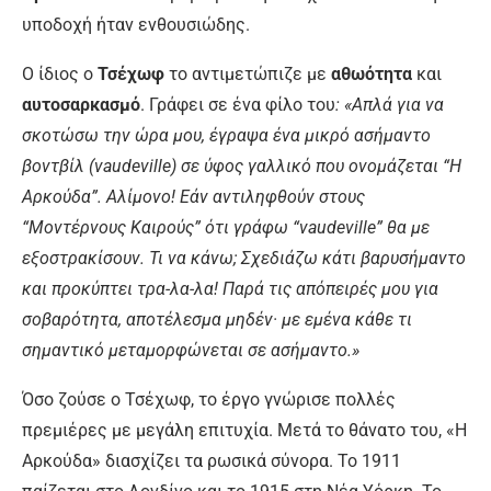
υποδοχή ήταν ενθουσιώδης.
Ο ίδιος ο
Τσέχωφ
το αντιμετώπιζε με
αθωότητα
και
αυτοσαρκασμό
. Γράφει σε ένα φίλο του
: «Απλά για να
σκοτώσω την ώρα μου, έγραψα ένα μικρό ασήμαντο
βοντβίλ (vaudeville) σε ύφος γαλλικό που ονομάζεται “Η
Αρκούδα”.
Αλίμονο! Εάν αντιληφθούν στους
“Μοντέρνους Καιρούς” ότι γράφω “vaudeville” θα με
εξοστρακίσουν. Τι να κάνω; Σχεδιάζω κάτι βαρυσήμαντο
και προκύπτει τρα-λα-λα! Παρά τις απόπειρές μου για
σοβαρότητα, αποτέλεσμα μηδέν· με εμένα κάθε τι
σημαντικό μεταμορφώνεται σε ασήμαντο.»
Όσο ζούσε ο Τσέχωφ, το έργο γνώρισε πολλές
πρεμιέρες με μεγάλη επιτυχία. Μετά το θάνατο του, «Η
Αρκούδα» διασχίζει τα ρωσικά σύνορα. Το 1911