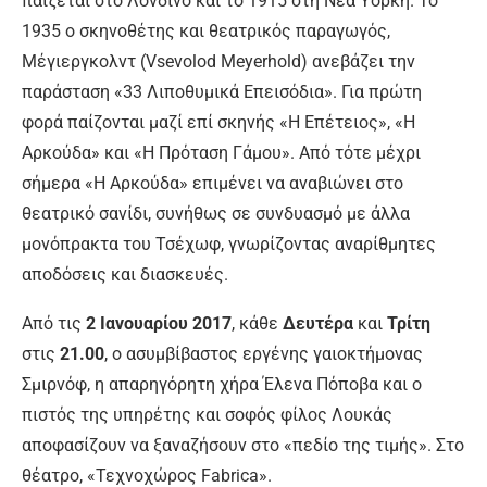
παίζεται στο Λονδίνο και το 1915 στη Νέα Υόρκη. Το
1935 ο σκηνοθέτης και θεατρικός παραγωγός,
Μέγιεργκολντ (Vsevolod Meyerhold) ανεβάζει την
παράσταση «33 Λιποθυμικά Επεισόδια». Για πρώτη
φορά παίζονται μαζί επί σκηνής «Η Επέτειος», «Η
Αρκούδα» και «Η Πρόταση Γάμου». Από τότε μέχρι
σήμερα «Η Αρκούδα» επιμένει να αναβιώνει στο
θεατρικό σανίδι, συνήθως σε συνδυασμό με άλλα
μονόπρακτα του Τσέχωφ, γνωρίζοντας αναρίθμητες
αποδόσεις και διασκευές.
Από τις
2 Ιανουαρίου 2017
, κάθε
Δευτέρα
και
Τρίτη
στις
21.00
, ο ασυμβίβαστος εργένης γαιοκτήμονας
Σμιρνόφ, η απαρηγόρητη χήρα Έλενα Πόποβα και ο
πιστός της υπηρέτης και σοφός φίλος Λουκάς
αποφασίζουν να ξαναζήσουν στο «πεδίο της τιμής». Στο
θέατρο, «Τεχνοχώρος Fabrica».