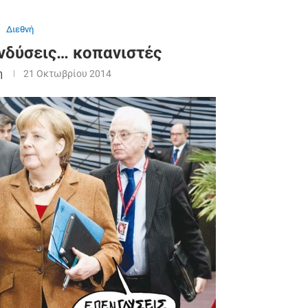
Διεθνή
νδύσεις… κοπανιστές
η
21 Οκτωβρίου 2014