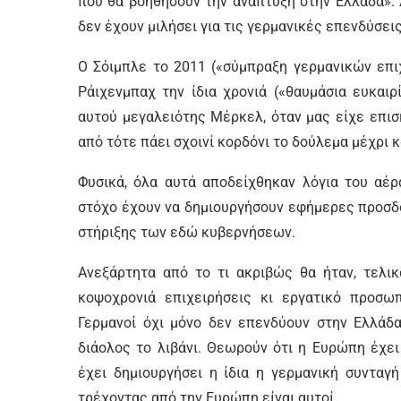
που θα βοηθήσουν την ανάπτυξη στην Ελλάδα». 
δεν έχουν μιλήσει για τις γερμανικές επενδύσει
Ο Σόιμπλε το 2011 («σύμπραξη γερμανικών επι
Ράιχενμπαχ την ίδια χρονιά («θαυμάσια ευκαιρ
αυτού μεγαλειότης Μέρκελ, όταν μας είχε επισκ
από τότε πάει σχοινί κορδόνι το δούλεμα μέχρι κ
Φυσικά, όλα αυτά αποδείχθηκαν λόγια του αέρ
στόχο έχουν να δημιουργήσουν εφήμερες προσδο
στήριξης των εδώ κυβερνήσεων.
Ανεξάρτητα από το τι ακριβώς θα ήταν, τελικ
κοψοχρονιά επιχειρήσεις κι εργατικό προσωπ
Γερμανοί όχι μόνο δεν επενδύουν στην Ελλάδ
διάολος το λιβάνι. Θεωρούν ότι η Ευρώπη έχει
έχει δημιουργήσει η ίδια η γερμανική συνταγ
τρέχοντας από την Ευρώπη είναι αυτοί.