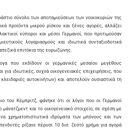
εράστιο σύνολο των αποταμιεύσεων των νοικοκυριών της
κά προϊόντα μικρού ρίσκου και ξένες αγορές, αλλάζει
λακτικοί εύποροι και μέσοι Γερμανοί, που προτιμούσαν
ιευτικούς λογαριασμούς και ιδιωτικά συνταξιοδοτικά
απεζικά επιτόκια της ευρωζώνης.
λογα που εκδίδουν οι γερμανικές μεσαίου μεγέθους
αι για ιδιωτικές, συχνά οικογενειακές επιχειρήσεις, που
 κλειδαριές αυτοκινήτων) και αποτελούν ουσιαστικά τη
ο του Κέμπριτζ, φάνηκε ότι οι λόγοι που οι Γερμανοί
νο μάνατζμεντ και το οικογενειακό στοιχείο, σε σχέση με
ένα χρηματοπιστωτικά ιδρύματα των μπόνους και των
επενδυτές ρίξανε πέρυσι 10 δισ. ζεστό χρήμα για αγορά