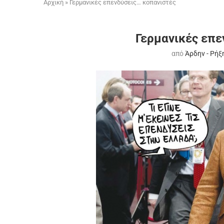
Αρχική
»
Γερμανικές επενδύσεις… κοπανιστές
Γερμανικές επε
από
Άρδην - Ρήξ