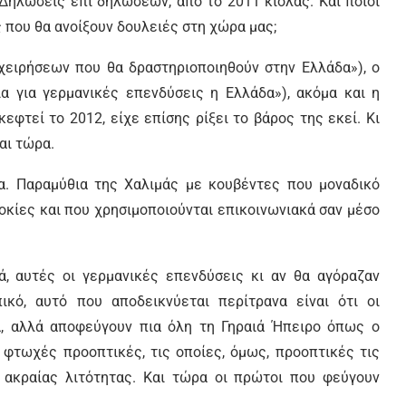
Δηλώσεις επί δηλώσεων, από το 2011 κιόλας. Και ποιοι
ς που θα ανοίξουν δουλειές στη χώρα μας;
χειρήσεων που θα δραστηριοποιηθούν στην Ελλάδα»), ο
ία για γερμανικές επενδύσεις η Ελλάδα»), ακόμα και η
εφτεί το 2012, είχε επίσης ρίξει το βάρος της εκεί. Κι
αι τώρα.
α. Παραμύθια της Χαλιμάς με κουβέντες που μοναδικό
κίες και που χρησιμοποιούνται επικοινωνιακά σαν μέσο
ά, αυτές οι γερμανικές επενδύσεις κι αν θα αγόραζαν
ικό, αυτό που αποδεικνύεται περίτρανα είναι ότι οι
α, αλλά αποφεύγουν πια όλη τη Γηραιά Ήπειρο όπως ο
 φτωχές προοπτικές, τις οποίες, όμως, προοπτικές τις
ή ακραίας λιτότητας. Και τώρα οι πρώτοι που φεύγουν