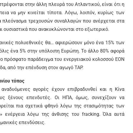
τρέφονται στην άλλη πλευρά του Ατλαντικού, είναι ότι η
εια να μην κινείται τίποτα. Λόγω, λοιπόν, κυρίως των
να πλεόνασμα τρεχουσών συναλλαγών που ανέρχεται στα
ναι ουσιαστικά που ανακυκλώνονται στο εξωτερικό.
ρμανικές πολυεθνικές θα… αφιερώσουν μόνο ένα 15% των
μόλις ένα 5% στην υπόλοιπη Ευρώπη. Το άλλο 80% αφορά
το πρόσφατο παράδειγμα του ενεργειακού κολοσσού ΕΟΝ
δα, από την επένδυση στον αγωγό TAP.
ανίου τόπος
ι αναδυόμενες αγορές έχουν επιβραδυνθεί και η Κίνα
ους ξένους επενδυτές. Οι ΗΠΑ, όμως, συνεχίζουν να
ωρείται πια σχετικά φθηνό λόγω της στασιμότητας των
» ενέργεια λόγω της άνθισης του fracking. Όλα αυτά
ρμανικές επενδύσεις.