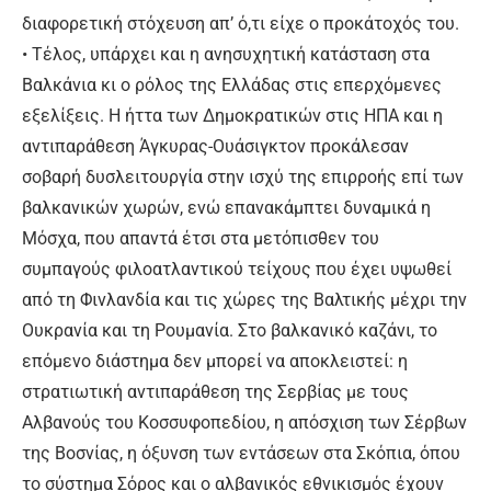
διαφορετική στόχευση απ’ ό,τι είχε ο προκάτοχός του.
• Τέλος, υπάρχει και η ανησυχητική κατάσταση στα
Βαλκάνια κι ο ρόλος της Ελλάδας στις επερχόμενες
εξελίξεις. Η ήττα των Δημοκρατικών στις ΗΠΑ και η
αντιπαράθεση Άγκυρας-Ουάσιγκτον προκάλεσαν
σοβαρή δυσλειτουργία στην ισχύ της επιρροής επί των
βαλκανικών χωρών, ενώ επανακάμπτει δυναμικά η
Μόσχα, που απαντά έτσι στα μετόπισθεν του
συμπαγούς φιλοατλαντικού τείχους που έχει υψωθεί
από τη Φινλανδία και τις χώρες της Βαλτικής μέχρι την
Ουκρανία και τη Ρουμανία. Στο βαλκανικό καζάνι, το
επόμενο διάστημα δεν μπορεί να αποκλειστεί: η
στρατιωτική αντιπαράθεση της Σερβίας με τους
Αλβανούς του Κοσσυφοπεδίου, η απόσχιση των Σέρβων
της Βοσνίας, η όξυνση των εντάσεων στα Σκόπια, όπου
το σύστημα Σόρος και ο αλβανικός εθνικισμός έχουν