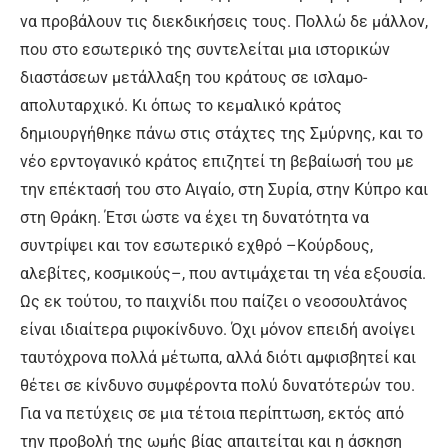
να προβάλουν τις διεκδικήσεις τους. Πολλώ δε μάλλον,
που στο εσωτερικό της συντελείται μια ιστορικών
διαστάσεων μετάλλαξη του κράτους σε ισλαμο-
απολυταρχικό. Κι όπως το κεμαλικό κράτος
δημιουργήθηκε πάνω στις στάχτες της Σμύρνης, και το
νέο ερντογανικό κράτος επιζητεί τη βεβαίωσή του με
την επέκτασή του στο Αιγαίο, στη Συρία, στην Κύπρο και
στη Θράκη. Έτσι ώστε να έχει τη δυνατότητα να
συντρίψει και τον εσωτερικό εχθρό –Κούρδους,
αλεβίτες, κοσμικούς–, που αντιμάχεται τη νέα εξουσία.
Ως εκ τούτου, το παιχνίδι που παίζει ο νεοσουλτάνος
είναι ιδιαίτερα ριψοκίνδυνο. Όχι μόνον επειδή ανοίγει
ταυτόχρονα πολλά μέτωπα, αλλά διότι αμφισβητεί και
θέτει σε κίνδυνο συμφέροντα πολύ δυνατότερών του.
Για να πετύχεις σε μια τέτοια περίπτωση, εκτός από
την προβολή της ωμής βίας απαιτείται και η άσκηση