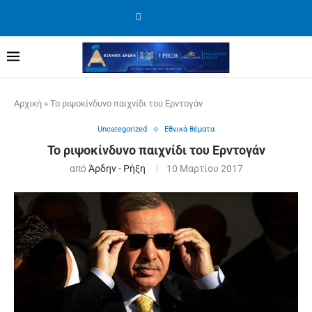
Αρχική
»
Το ριψοκίνδυνο παιχνίδι του Ερντογάν
Uncategorized
Εθνικά θέματα
Το ριψοκίνδυνο παιχνίδι του Ερντογάν
από
Άρδην - Ρήξη
10 Μαρτίου 2017