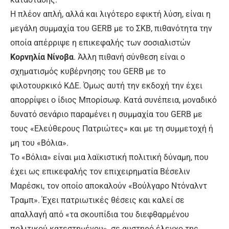
Η πλέον απλή, αλλά και λιγότερο εφικτή λύση, είναι η
μεγάλη συμμαχία του GERB με το ΣΚΒ, πιθανότητα την
οποία απέρριψε η επικεφαλής των σοσιαλιστών
Κορνηλία Νίνοβα
. Άλλη πιθανή σύνθεση είναι ο
σχηματισμός κυβέρνησης του GERB με το
φιλοτουρκικό ΚΔΕ. Όμως αυτή την εκδοχή την έχει
απορρίψει ο ίδιος Μπορίσωφ. Κατά συνέπεια, μοναδικό
δυνατό σενάριο παραμένει η συμμαχία του GERB με
τους «Ελεύθερους Πατριώτες» και με τη συμμετοχή ή
μη του «Βόλια».
Το «Βόλια» είναι μια λαϊκιστική πολιτική δύναμη, που
έχει ως επικεφαλής τον επιχειρηματία Βέσελιν
Μαρέσκι, τον οποίο αποκαλούν «Βούλγαρο Ντόναλντ
Τραμπ». Έχει πατριωτικές θέσεις και καλεί σε
απαλλαγή από «τα σκουπίδια του διεφθαρμένου
πολιτικού κατεστημένου», σε αυστηρό έλεγχο της