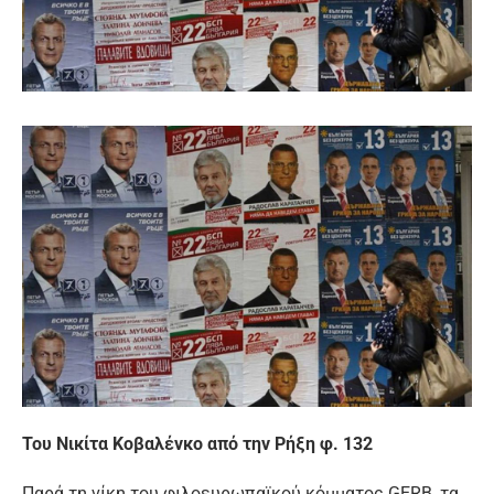
Του Νικίτα Κοβαλένκο από την Ρήξη φ. 132
Παρά τη νίκη του φιλοευρωπαϊκού κόμματος GERB, τα