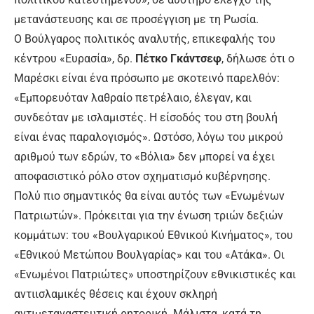
μετανάστευσης και σε προσέγγιση με τη Ρωσία.
Ο Βούλγαρος πολιτικός αναλυτής, επικεφαλής του
κέντρου «Ευρασία», δρ.
Πέτκο Γκάντσεφ
, δήλωσε ότι ο
Μαρέσκι είναι ένα πρόσωπο με σκοτεινό παρελθόν:
«Εμπορευόταν λαθραίο πετρέλαιο, έλεγαν, και
συνδεόταν με ισλαμιστές. Η είσοδός του στη βουλή
είναι ένας παραλογισμός». Ωστόσο, λόγω του μικρού
αριθμού των εδρών, το «Βόλια» δεν μπορεί να έχει
αποφασιστικό ρόλο στον σχηματισμό κυβέρνησης.
Πολύ πιο σημαντικός θα είναι αυτός των «Ενωμένων
Πατριωτών». Πρόκειται για την ένωση τριών δεξιών
κομμάτων: του «Βουλγαρικού Εθνικού Κινήματος», του
«Εθνικού Μετώπου Βουλγαρίας» και του «Ατάκα». Οι
«Ενωμένοι Πατριώτες» υποστηρίζουν εθνικιστικές και
αντιισλαμικές θέσεις και έχουν σκληρή
αντιμεταναστευτική ρητορική. Μάλιστα, κατά τη