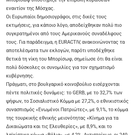
εναντίον της Μόσχας.
Οι Ευρωπαίοι δημοσιογράφοι, στις δικές τους
εκτιμήσεις, για κάποιο λόγο, αποδείχθηκαν πολύ πιο
συγκρατημένοι από τους Αμερικανούς συναδέλφους
τους. Για παράδειγμα, η EURACTIV, ανακοινώνοντας τα
αποτελέσματα των εκλογών, παρότι υποδέχθηκε
θετικά τη νίκη του Μπορίσωφ, σημείωσε ότι θα είναι
πολύ δύσκολες οι συνομιλίες για τον σχηματισμό
κυβέρνησης.
Πράγματι, στο βουλγαρικό κοινοβούλιο εισέρχονται
πέντε πολιτικές δυνάμεις: το GERB, με το 32,7% των
ψήφων, το Σοσιαλιστικό Κόμμα με 27,2%, ο εθνικιστικός
συνασπισμός «Ενωμένοι Πατριώτες», με 9,1%, το κόμμα
της τουρκικής εθνικής μειονότητας «Κίνημα για τα
Δικαιώματα και τις Ελευθερίες», με 8,9%, και το
λαϊκίστικο κόμμα «Βόλια», με 4,2%. Αντιστοίχως, οι 240