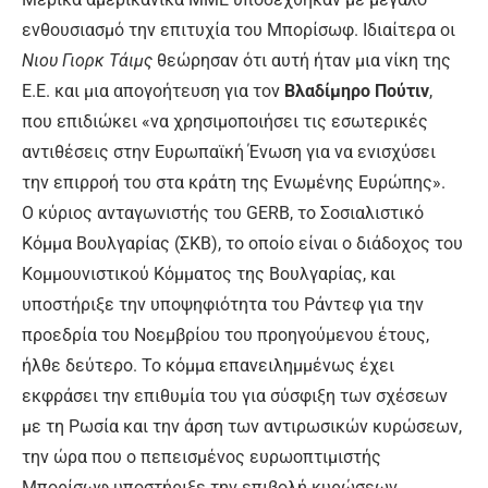
ενθουσιασμό την επιτυχία του Μπορίσωφ. Ιδιαίτερα οι
Νιου Γιορκ Τάιμς
θεώρησαν ότι αυτή ήταν μια νίκη της
Ε.Ε. και μια απογοήτευση για τον
Βλαδίμηρο Πούτιν
,
που επιδιώκει «να χρησιμοποιήσει τις εσωτερικές
αντιθέσεις στην Ευρωπαϊκή Ένωση για να ενισχύσει
την επιρροή του στα κράτη της Ενωμένης Ευρώπης».
Ο κύριος ανταγωνιστής του GERB, το Σοσιαλιστικό
Κόμμα Βουλγαρίας (ΣΚΒ), το οποίο είναι ο διάδοχος του
Κομμουνιστικού Κόμματος της Βουλγαρίας, και
υποστήριξε την υποψηφιότητα του Ράντεφ για την
προεδρία του Νοεμβρίου του προηγούμενου έτους,
ήλθε δεύτερο. Το κόμμα επανειλημμένως έχει
εκφράσει την επιθυμία του για σύσφιξη των σχέσεων
με τη Ρωσία και την άρση των αντιρωσικών κυρώσεων,
την ώρα που ο πεπεισμένος ευρωοπτιμιστής
Μπορίσωφ υποστήριξε την επιβολή κυρώσεων