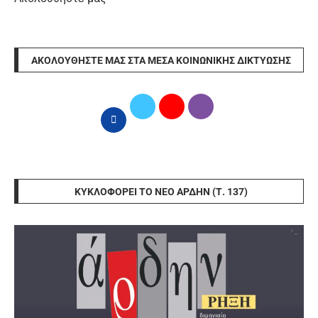
ΑΚΟΛΟΥΘΉΣΤΕ ΜΑΣ ΣΤΑ ΜΈΣΑ ΚΟΙΝΩΝΙΚΉΣ ΔΙΚΤΎΩΣΗΣ
ΚΥΚΛΟΦΟΡΕΊ ΤΟ ΝΈΟ ΆΡΔΗΝ (Τ. 137)