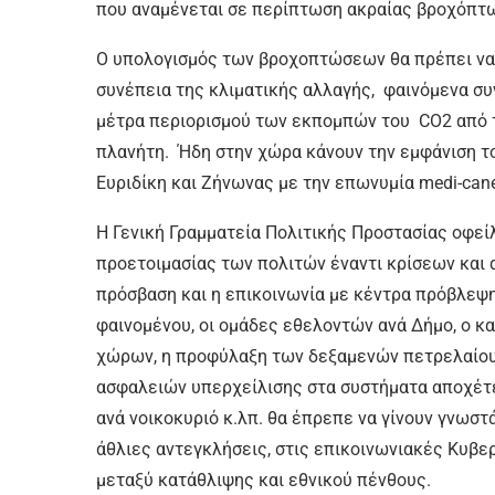
που αναμένεται σε περίπτωση ακραίας βροχόπτ
Ο υπολογισμός των βροχοπτώσεων θα πρέπει να γ
συνέπεια της κλιματικής αλλαγής, φαινόμενα συ
μέτρα περιορισμού των εκπομπών του CO2 από τ
πλανήτη. Ήδη στην χώρα κάνουν την εμφάνιση τ
Ευριδίκη και Ζήνωνας με την επωνυμία medi-can
Η Γενική Γραμματεία Πολιτικής Προστασίας οφεί
προετοιμασίας των πολιτών έναντι κρίσεων και
πρόσβαση και η επικοινωνία με κέντρα πρόβλεψη
φαινομένου, οι ομάδες εθελοντών ανά Δήμο, ο 
χώρων, η προφύλαξη των δεξαμενών πετρελαίου
ασφαλειών υπερχείλισης στα συστήματα αποχέτε
ανά νοικοκυριό κ.λπ. θα έπρεπε να γίνουν γνωστ
άθλιες αντεγκλήσεις, στις επικοινωνιακές Κυβε
μεταξύ κατάθλιψης και εθνικού πένθους.