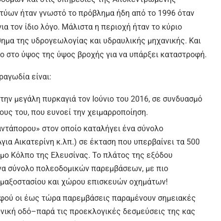
κτύων ήταν γνωστό το πρόβλημα ήδη από το 1996 όταν
ια τον ίδιο λόγο. Μάλιστα η περιοχή ήταν το κύριο
ημα της υδρογεωλογίας και υδραυλικής μηχανικής. Και
ιο στο ύψος της ύψος βροχής για να υπάρξει καταστροφή.
ραγωδία είναι:
ην μεγάλη πυρκαγιά τον Ιούνιο του 2016, σε συνδυασμό
υς του, που ευνοεί την χειμαρροποίηση.
ντάπορου» στον οποίο καταλήγει ένα σύνολο
ια Αικατερίνη κ.λπ.) σε έκταση που υπερβαίνει τα 500
υμο Κόλπο της Ελευσίνας. Το πλάτος της εξόδου
ένα σύνολο πολεοδομικών παρεμβάσεων, με πιο
αμαξοστασίου και χώρου επισκευών οχημάτων!
αφού οι έως τώρα παρεμβάσεις παραμένουν σημειακές
νική οδό–παρά τις προεκλογικές δεσμεύσεις της κας