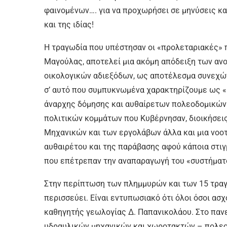
φαινομένων…. για να προχωρήσει σε μηνύσεις κ
και της ιδίας!
Η τραγωδία που υπέστησαν οι «προλεταριακές» 
Μαγούλας, αποτελεί μια ακόμη απόδειξη των α
οικολογικών αδιεξόδων, ως αποτέλεσμα συνεχώ
σ’ αυτό που συμπυκνωμένα χαρακτηρίζουμε ως «
άναρχης δόμησης και αυθαίρετων πολεοδομικών 
πολιτικών κομμάτων που Κυβέρνησαν, διοικήσεις
Μηχανικών και των εργολάβων άλλα και μια νοο
αυθαιρέτου και της παράβασης αφού κάποια στιγ
που επέτρεπαν την αναπαραγωγή του «συστήματ
Στην περίπτωση των πλημμυρών και των 15 τραγ
περισσεύει. Είναι εντυπωσιακό ότι όλοι όσοι ασ
καθηγητής γεωλογίας Δ. Παπανικολάου. Στο πανε
υδραυλικών μηχανικών και χωροτακτών – πολεο