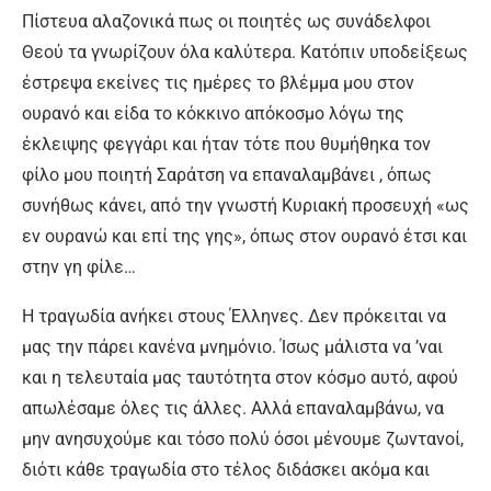
Πίστευα αλαζονικά πως οι ποιητές ως συνάδελφοι
Θεού τα γνωρίζουν όλα καλύτερα. Κατόπιν υποδείξεως
έστρεψα εκείνες τις ημέρες το βλέμμα μου στον
ουρανό και είδα το κόκκινο απόκοσμο λόγω της
έκλειψης φεγγάρι και ήταν τότε που θυμήθηκα τον
φίλο μου ποιητή Σαράτση να επαναλαμβάνει , όπως
συνήθως κάνει, από την γνωστή Κυριακή προσευχή «ως
εν ουρανώ και επί της γης», όπως στον ουρανό έτσι και
στην γη φίλε…
Η τραγωδία ανήκει στους Έλληνες. Δεν πρόκειται να
μας την πάρει κανένα μνημόνιο. Ίσως μάλιστα να ’ναι
και η τελευταία μας ταυτότητα στον κόσμο αυτό, αφού
απωλέσαμε όλες τις άλλες. Αλλά επαναλαμβάνω, να
μην ανησυχούμε και τόσο πολύ όσοι μένουμε ζωντανοί,
διότι κάθε τραγωδία στο τέλος διδάσκει ακόμα και