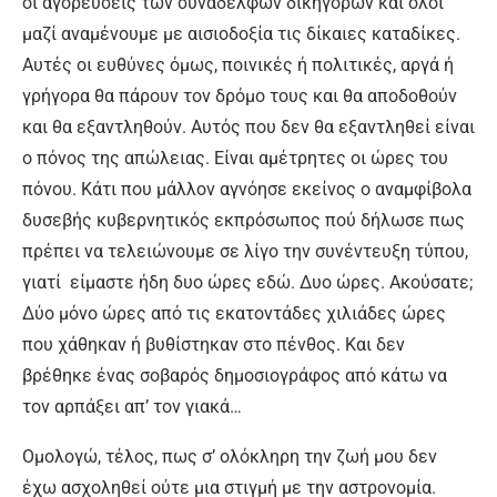
οι αγορεύσεις των συναδέλφων δικηγόρων και όλοι
μαζί αναμένουμε με αισιοδοξία τις δίκαιες καταδίκες.
Αυτές οι ευθύνες όμως, ποινικές ή πολιτικές, αργά ή
γρήγορα θα πάρουν τον δρόμο τους και θα αποδοθούν
και θα εξαντληθούν. Αυτός που δεν θα εξαντληθεί είναι
ο πόνος της απώλειας. Είναι αμέτρητες οι ώρες του
πόνου. Κάτι που μάλλον αγνόησε εκείνος ο αναμφίβολα
δυσεβής κυβερνητικός εκπρόσωπος πού δήλωσε πως
πρέπει να τελειώνουμε σε λίγο την συνέντευξη τύπου,
γιατί είμαστε ήδη δυο ώρες εδώ. Δυο ώρες. Ακούσατε;
Δύο μόνο ώρες από τις εκατοντάδες χιλιάδες ώρες
που χάθηκαν ή βυθίστηκαν στο πένθος. Και δεν
βρέθηκε ένας σοβαρός δημοσιογράφος από κάτω να
τον αρπάξει απ’ τον γιακά…
Ομολογώ, τέλος, πως σ’ ολόκληρη την ζωή μου δεν
έχω ασχοληθεί ούτε μια στιγμή με την αστρονομία.