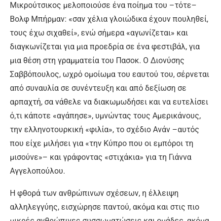
Μικρούτσικος μελοποιούσε ένα ποίημα του –τότε–
Βολφ Μπήρμαν: «σαν χέλια γλοιώδικα έχουν πουληθεί,
τους έχω σιχαθεί», ενώ σήμερα «αγωνίζεται» και
διαγκωνίζεται για μια προεδρία σε ένα φεστιβάλ, για
μια θέση στη γραμματεία του Πασοκ. Ο Διονύσης
Σαββόπουλος, ωχρό ομοίωμα του εαυτού του, σέρνεται
από συναυλία σε συνέντευξη και από δεξίωση σε
αρπαχτή, σα νάθελε να διακωμωδήσει και να ευτελίσει
ό,τι κάποτε «αγάπησε», υμνώντας τους Αμερικάνους,
την ελληνοτουρκική «φιλία», το σχέδιο Ανάν –αυτός
που είχε μιλήσει για «την Κύπρο που οι εμπόροι τη
μισούνε»– και γράφοντας «στιχάκια» για τη Γιάννα
Αγγελοπούλου.
Η φθορά των ανθρώπινων σχέσεων, η έλλειψη
αλληλεγγύης, εισχώρησε παντού, ακόμα και στις πιο
μικρές ανθρώπινες συσσωματώσεις και ομάδες, ακόμα