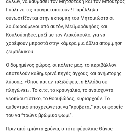
άλλων, να θαυμάσει τον Μητσοτάκη και τον Μπούτρος
Γκάλι να τις πραγματοποιούν ! Παράλληλα
συνωστίζονται στην εκπομπή του Μητσικώστα οι
λοιδωρούμενοι από αυτόν, Μειϊμαράκηδες και
Κουλούρηδες, μαζί με τον Λιακόπουλο, για να
χορέψουν μπροστά στην κάμερα μια άθλια απομίμηση
ζεϊμπέκικου.
Ο δομημένος χώρος, οι πόλεις μας, το περιβάλλον,
αποτελούν καθημερινά πηγές άγχους και ανήμπορης
λύσσας. «Όπου και αν ταξιδέψεις, η Ελλάδα σε
πληγώνει». Το κιτς, το κραυγαλέο, το αναίσχυντα
νεοπλουτίστικο, το θορυβώδες, κυριαρχούν. Το
αυθεντικό υποχρεώνεται να “κρυβεται” και οι φορείς
του να “τρώνε βρώμικο ψωμί”.
Πριν από τριάντα χρόνια, ο τότε φέρελπις Θάνος