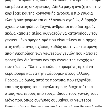
και μέσα στις οικογένειες. Δίπλα μας, η αναζήτηση της
καριέρας και της κοινωνικής ανόδου, η πιο χυδαία
κλοπή συντρόφων και συλλογικών αγαθών, διέρρηξε
σχέσεις και φιλίες. Συχνά, άνθρωποι που διατηρούν
ακόμα κάποιες αξίες, αδυνατούν να κατανοήσουν τον
γενικευμένο αμοραλισμό που είναι πλέον κυρίαρχος
στις ανθρώπινες σχέσεις καθώς και την εκτεταμένη
απο-ηθικοποίηση των νεώτερων γενιών που κάποιες
φορές δεν διαθέτουν καν την έννοια της ενοχής και
των τύψεων. Όλα είναι καλώς καμωμένα, αρκεί να
κερδίσουμε και να την «φέρουμε» στους άλλους.
Προφανώς όμως, αυτό το πρότυπο, που εξοργίζει
κάποιες φορές τους μεγαλυτέρους, διοχετεύτηκε
στους νεώτερους από τους… ίδιους τους γονείς τους.
Μόνο που, όπως συνήθως συμβαίνει, οι νεώτεροι
ξεπερνούν τα ίδια τα πρότυπά τους, «άμες δε γεσόμεθα