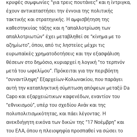
κρυφές συμφωνίες “για τρεις πουτάνες” και η ίντριγκα,
έχουν αντικαταστήσει την έννοια της πολιτικής
τακτικής και στρατηγικής. Η αμφισβήτηση της
καθεστηκυίας τάξης και η “απαλλοτρίωση των
απαλλοτριωτών” έχει μεταβληθεί σε “κίνημα με το
αζημίωτο”, όπου, από τις ληστείες μέχρι τις
ευρωπαϊκές χρηματοδοτήσεις και την εξασφάλιση
θέσεων στο δημόσιο, κυριαρχεί η λογική “το τερπνόν
μετά του ωφελίμου”. Πρόκειται για την περιβόητη
“συναντίληψη” Εξαρχείων-Κολωνακίου, που παράγει
αυτή την καταπληκτική σύμπτωση απόψεων μεταξύ Da
Capo και εξαρχειώτικων καφενέδων, εναντίον του
“εθνικισμού”, υπέρ του σχεδίου Ανάν και της
πολυπολιτισμικότητας, και πάει λέγοντας. Η
ανεκδιήγητη εικόνα των δικών της “17 Νοέμβρη” και
του ΕΛΑ, όπου η πλειοψηφία προσπαθεί να σώσει το