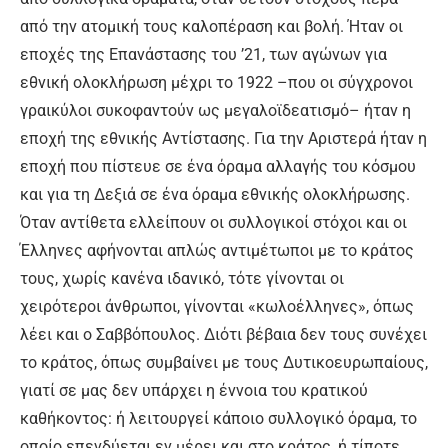
από την ατομική τους καλοπέραση και βολή. Ήταν οι
εποχές της Επανάστασης του ’21, των αγώνων για
εθνική ολοκλήρωση μέχρι το 1922 –που οι σύγχρονοι
γραικύλοι συκοφαντούν ως μεγαλοϊδεατισμό– ήταν η
εποχή της εθνικής Αντίστασης. Για την Αριστερά ήταν η
εποχή που πίστευε σε ένα όραμα αλλαγής του κόσμου
και για τη Δεξιά σε ένα όραμα εθνικής ολοκλήρωσης.
Όταν αντίθετα ελλείπουν οι συλλογικοί στόχοι και οι
Έλληνες αφήνονται απλώς αντιμέτωποι με το κράτος
τους, χωρίς κανένα ιδανικό, τότε γίνονται οι
χειρότεροι άνθρωποι, γίνονται «κωλοέλληνες», όπως
λέει και ο Σαββόπουλος. Διότι βέβαια δεν τους συνέχει
το κράτος, όπως συμβαίνει με τους Δυτικοευρωπαίους,
γιατί σε μας δεν υπάρχει η έννοια του κρατικού
καθήκοντος: ή λειτουργεί κάποιο συλλογικό όραμα, το
οποίο επενδύεται εν μέρει και στο κράτος, ή τίποτε.