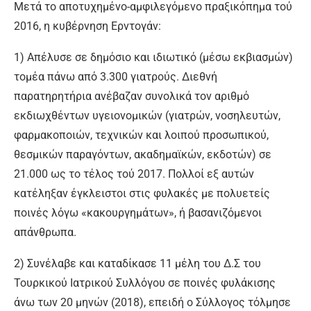
Μετά το αποτυχημένο-αμφιλεγόμενο πραξικόπημα τού
2016, η κυβέρνηση Ερντογάν:
1) Απέλυσε σε δημόσιο και ιδιωτικό (μέσω εκβιασμών)
τομέα πάνω από 3.300 γιατρούς. Διεθνή
παρατηρητήρια ανέβαζαν συνολικά τον αριθμό
εκδιωχθέντων υγειονομικών (γιατρών, νοσηλευτών,
φαρμακοποιών, τεχνικών και λοιπού προσωπικού,
θεσμικών παραγόντων, ακαδημαϊκών, εκδοτών) σε
21.000 ως το τέλος τού 2017. Πολλοί εξ αυτών
κατέληξαν έγκλειστοι στις φυλακές με πολυετείς
ποινές λόγω «κακουργημάτων», ή βασανιζόμενοι
απάνθρωπα.
2) Συνέλαβε και καταδίκασε 11 μέλη του Δ.Σ του
Τουρκικού Ιατρικού Συλλόγου σε ποινές φυλάκισης
άνω των 20 μηνών (2018), επειδή ο Σύλλογος τόλμησε