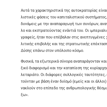
Αυ­τά τα χα­ρα­κτη­ρι­στι­κά της αυ­το­κρα­το­ρί­ας εί­ν
λι­στι­κές φά­σεις του κα­πι­τα­λι­στι­κού συ­στή­μα­το
δυ­νά­μεις με την α­να­πα­ρα­γω­γή των συ­νό­ρων, α­να­γ
λο και εκ­στρα­τεύ­ο­ντας ε­νά­ντιά του. Οι ι­μπε­ρια­λι
γρα­φείς, ή­ταν που ε­πέ­βαλ­αν στις α­νε­πτυγ­μέ­νες 
λι­τι­κής ε­πι­βο­λής και της στρα­τιω­τι­κής ε­πέ­κτα­
Δύ­σης ε­πά­νω στον υ­πό­λοι­πο κό­σμο.
Φυ­σι­κά, τα ε­ξω­τε­ρι­κά σύ­νο­ρα α­να­πα­ρά­γο­νταν κα
ξι­κό δια­φο­ρι­σμό και την κα­τα­πί­ε­ση της κυ­ρί­αρ­χ
λε­τα­ριά­το. Οι διά­φο­ρες συλ­λο­γι­κές ταυ­τό­τη­τες, 
τού­νταν με βά­ση έ­ναν δυ­ϊ­σμό (ε­μείς και οι άλ­λοι
να­κλούν στο ε­πί­πε­δο της αν­θρω­πο­λο­γι­κής θέ­σμι
ξω».