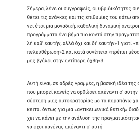
Σή­με­ρα, λέ­νε οι συγ­γρα­φείς, οι υ­βρι­δι­κό­τη­τες σ
θέ­τει τις α­νά­γκες και τις ε­πι­θυ­μί­ες του κά­τω α
νει έ­τσι μια μο­να­δι­κή, κα­θο­λι­κή δυ­να­μι­κή α­να­τρ
προ­γράμ­μα­τα έ­να βή­μα πιο κο­ντά στην πραγ­μα­το­πο
λή καθ’ ε­αυ­τήν, αλ­λά ό­χι και δι’ ε­αυ­τήν»1 για­τί «π
πε­λευ­θέ­ρω­ση»2 και κα­τά συ­νέ­πεια «πρέ­πει μέ­σα 
μας βγά­λει στην α­ντί­πε­ρα ό­χθη»3.
Αυ­τή εί­ναι, σε α­δρές γραμ­μές, η βα­σι­κή ι­δέ­α της 
που μπο­ρεί κα­νείς να ορ­θώ­σει α­πέ­να­ντι σ’ αυ­τήν
σύ­στα­ση μιας αυ­το­κρα­το­ρί­ας με τα πα­ρα­πά­νω χα­
κει­ται ό­ντως για μια «α­ντι­κει­με­νι­κά θε­τι­κή» δια­
χει να κά­νει με την α­νά­λυ­ση της πραγ­μα­τι­κό­τη­τας
να έ­χει κα­νέ­νας α­πέ­να­ντι σ’ αυ­τή.