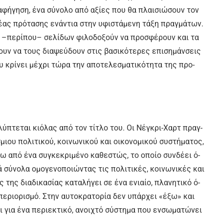
α­φή­γη­ση, έ­να σύ­νο­λο α­πό α­ξί­ες που θα πλαι­σιώ­σουν τον
ας πρό­τα­σης ε­νά­ντια στην υ­φι­στά­με­νη τά­ξη πραγ­μά­των.
ί­ων –πε­ρί­που– σε­λί­δων φι­λο­δο­ξούν να προ­σφέ­ρουν και τα
­ζουν να τους δια­ψεύ­δουν στις βα­σι­κό­τε­ρες ε­πι­ση­μάν­σεις
υ κρί­νει μέ­χρι τώ­ρα την α­πο­τε­λε­σμα­τι­κό­τη­τα της προ­
α­λύ­πτε­ται κιό­λας α­πό τον τί­τλο του. Οι Νέ­γκρι-Χαρ­τ πραγ­
ιου πο­λι­τι­κού, κοι­νω­νι­κού και οι­κο­νο­μι­κού συ­στή­μα­τος,
τω α­πό έ­να συ­γκε­κρι­μέ­νο κα­θε­στώς, το ο­ποί­ο συν­δέ­ει ό­
ά σύ­νο­λα ο­μο­γε­νο­ποιώ­ντας τις πο­λι­τι­κές, κοι­νω­νι­κές και
της δια­δι­κα­σί­ας κα­τα­λή­γει σε έ­να ε­νιαί­ο, πλα­νη­τι­κό ό­
ε­ριο­ρι­σμό. Στην αυ­το­κρα­το­ρί­α δεν υ­πάρ­χει «έ­ξω» και
 για έ­να πε­ριε­κτι­κό, α­νοι­χτό σύ­στη­μα που εν­σω­μα­τώ­νει