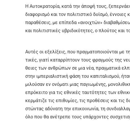
Η Αυ­το­κρα­το­ρί­α, κα­τά την ά­πο­ψή τους, ξε­περ­νά­ει
δια­φο­ρι­σμό και τον πο­λι­τι­στι­κό δυ­ϊ­σμό, έν­νοιες
πα­ρα­θέ­σεις, με ε­πί­πε­δα «α­νοι­χτών» δια­βαθ­μί­σε
και πο­λι­τι­στι­κές υ­βρι­δι­κό­τη­τες, ο πλού­τος και τ
Αυ­τές οι ε­ξε­λί­ξεις, που πραγ­μα­το­ποιού­νται με τη μ
τι­κές, για­τί κα­ταρ­ρί­πτουν τους φραγ­μούς της νε­ω
θειες των αν­θρώ­πων σε μια νέ­α, πραγ­μα­τι­κά ελ­πι
στην ι­μπε­ρια­λι­στι­κή φά­ση του κα­πι­τα­λι­σμού, ή­τ
μι­λού­σαν εν ο­νό­μα­τι μιας πα­γιω­μέ­νης, μο­νο­λι­θι­
ε­πρό­κει­το για τις ε­θνι­κές ταυ­τό­τη­τες των ε­θνι­κ
κερ­μά­τι­ζε τις ε­πι­θυ­μί­ες, τις προ­θέ­σεις και τις 
στώ­ντας α­δύ­να­τη την ε­πι­κοι­νω­νί­α, τη συν­διαλ­λα
ό­λο που θα α­νέ­τρε­πε τους υ­πάρ­χο­ντες συ­σχε­τι­