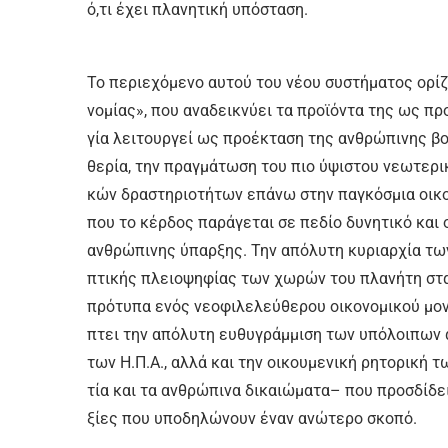
ό,τι έ­χει πλα­νη­τι­κή υ­πό­στα­ση.
Το πε­ριε­χό­με­νο αυ­τού του νέ­ου συ­στή­μα­τος ο­ρί­
νο­μί­ας», που α­να­δει­κνύ­ει τα προ­ϊ­ό­ντα της ως πρ
γί­α λει­τουρ­γεί ως προ­έ­κτα­ση της αν­θρώ­πι­νης βού­
θε­ρί­α, την πραγ­μά­τω­ση του πιο ύ­ψι­στου νε­ω­τε­ρι­
κών δρα­στη­ριο­τή­των ε­πά­νω στην πα­γκό­σμια οι­κο­νο
που το κέρ­δος πα­ρά­γε­ται σε πε­δί­ο δυ­νη­τι­κό και
αν­θρώ­πι­νης ύ­παρ­ξης. Την α­πό­λυ­τη κυ­ριαρ­χί­α τω
πτι­κής πλειο­ψη­φί­ας των χω­ρών του πλα­νή­τη στα 
πρό­τυ­πα ε­νός νε­ο­φι­λε­λεύ­θε­ρου οι­κο­νο­μι­κού μο
πτει την α­πό­λυ­τη ευ­θυ­γράμ­μι­ση των υ­πό­λοι­πων
των Η.Π.Α., αλ­λά και την οι­κου­με­νι­κή ρη­το­ρι­κή 
τί­α και τα αν­θρώ­πι­να δι­καιώ­μα­τα– που προσ­δί­δει 
ξί­ες που υ­πο­δη­λώ­νουν έ­ναν α­νώ­τε­ρο σκο­πό.