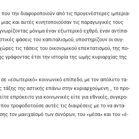
αι που την δια­φο­ρο­ποιούν α­πό τις προ­γε­νέ­στε­ρες ι­μπε­ρια­
ς, μιας και αυ­τές κι­νη­το­ποιού­σαν τις πα­ρα­γω­γι­κές τους
νω­ρί­ζο­ντας μό­νι­μα έ­ναν ε­ξω­τε­ρι­κό ε­χθρό, έ­ναν α­ντί­πα­
­στι­κές φά­σεις του κα­πι­τα­λι­σμού, υ­πο­στη­ρί­ζουν οι συγ­
χώ­ρες τις τά­σεις του οι­κο­νο­μι­κού ε­πε­κτα­τι­σμού, της πο­
σης γρά­φο­ντας έ­τσι την ι­στο­ρί­α της ω­μής κυ­ριαρ­χί­ας της
ι σε «ε­σω­τε­ρι­κό» κοι­νω­νι­κό ε­πί­πε­δο, με τον α­πό­λυ­το τα­
ης τά­ξης
της α­στι­κής
ε­πά­νω στην κυ­ριαρ­χού­με­νη _ το προ­
εί­τε ε­πρό­κει­το για κοι­νω­νι­κές εί­τε για ε­θνι­κές, συ­γκρο­
) που τρο­φο­δο­τού­σε αυ­τές τις διαι­ρέ­σεις με το να α­ντα­
­σης τον μα­νι­χα­ϊ­σμό των συ­νό­ρων, του «μέ­σα» και του «έ­