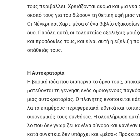
τους πε­ρι­βάλ­λει. Χρειά­ζο­νται α­κό­μα και μια νέ­α 
σκο­πό τους για του δώ­σουν τη θε­τι­κή υ­φή μιας νέ­
Οι Νέ­γκρι και Χαρ­τ, μέ­σα σ’ έ­να βι­βλί­ο ε­ξα­κο­σ
δυο. Πα­ρό­λα αυ­τά, οι τε­λευ­ταί­ες ε­ξε­λί­ξεις μοιά
και προσ­δο­κί­ες τους, και εί­ναι αυ­τή η ε­ξέ­λι­ξη πο
σπά­θειάς τους.
Η Αυ­το­κρα­το­ρί­α
Η βα­σι­κή ι­δέ­α που δια­περ­νά το έρ­γο τους, α­πο­κ
μα­τεύ­ο­νται τη γέν­νη­ση ε­νός ο­μοιο­γε­νούς πα­γκό­σμ
μιας αυ­το­κρα­το­ρί­ας. Ο πλα­νή­της ε­νο­ποιεί­ται κά­
λα τα ε­πι­μέ­ρους πε­ρι­φε­ρεια­κά, ε­θνι­κά και το­πι­κ
οι­κο­νο­μι­κές τους συν­θή­κες. Η ο­λο­κλή­ρω­ση αυ­τής 
λο που δεν γνω­ρί­ζει κα­νέ­να σύ­νο­ρο και κα­νέ­ναν π
κα­τά συ­νέ­πεια δεν υ­πάρ­χει και «μέ­σα»: Πρό­κει­ται