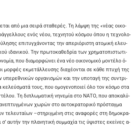
ζε­ται α­πό μια σει­ρά στα­θε­ρές. Τη λάμ­ψη της «νέ­ας οι­κο­
ο­άγ­γε­λλους ε­νός νέ­ου, τε­χνη­τού κό­σμου ό­που η τε­χνο­λο­
λη­σης ε­πι­τυγ­χά­νο­ντας την α­πε­ριό­ρι­στη α­το­μι­κή ε­λευ­
κού ι­δα­νι­κού. Την πρω­το­κα­θε­δρί­α των χρη­μα­το­πι­στω­τι­
­μί­α, που δια­μορ­φώ­νει έ­να νέ­ο οι­κο­νο­μι­κό μο­ντέ­λο ό­
 οι μορ­φές εκ­με­τάλ­λευ­σης δια­χέ­ο­νται σε κά­θε πτυ­χή της
ν υ­πε­ρε­θνι­κών ορ­γα­νι­σμών και την υ­πο­τα­γή της συ­ντρι­
κε­λεύ­σμα­τά τους, που ο­μο­γε­νο­ποιεί ό­λο τον κό­σμο στα
­ντέ­λου. Τη δι­πλω­μα­τι­κή νη­νε­μί­α στο ΝΑ­ΤΟ, που α­πο­κα­λύ­
 α­νε­πτυγ­μέ­νων χω­ρών στο αυ­το­κρα­το­ρι­κό πρό­σταγ­μα
των τε­λευ­ταί­ων –στη­ριγ­μέ­νη στις α­να­φο­ρές στη δη­μο­κρα­
σ’ αυ­τήν την πλα­νη­τι­κή συμ­μα­χί­α τις ύ­ψι­στες ε­κεί­νες α­