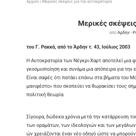
Αρχική
»
Μερικές σκέψεις για την αυτοκρατορία
Μερικές σκέψεις
από
Άρδην - 
του Γ. Ρακκά, από το Άρδην τ. 43, Ιούλιος 2003
Η Αυ­το­κρα­το­ρί­α των Νέ­γκρι-Χαρ­τ α­πο­τε­λεί μια 
γκο­σμιο­ποί­η­ση και συ­νά­μα μια α­πό­πει­ρα για την ε
Εί­ναι σα­φές ό­τι πα­τά­ει ε­πά­νω στα βή­μα­τα του Μαρ
μα­νι­φέ­στο» που σκο­πεύ­ει να θω­ρα­κί­σει τους ση­με
πο­λι­τι­κή θε­ω­ρί­α.
Σί­γου­ρα, δώ­δε­κα χρό­νια με­τά την κα­τάρ­ρευ­ση τ
των ο­ρα­μά­των, των ι­δε­ο­λο­γιών και των με­γά­λων
ών χρειά­ζο­νται έ­ναν νέ­ο ο­δη­γό ώ­στε να μπο­ρούν