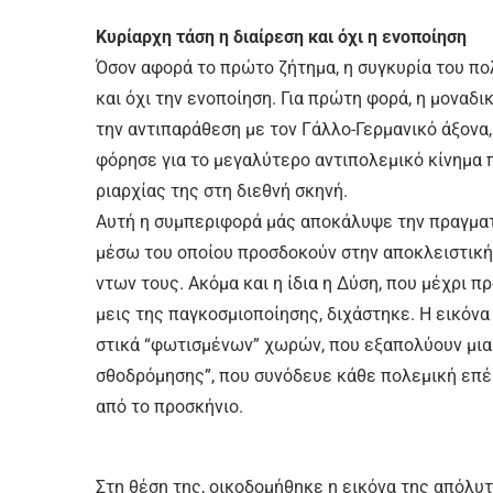
Κυ­ρί­αρ­χη τά­ση η διαί­ρε­ση και ό­χι η ε­νο­ποί­η­ση
Ό­σον α­φο­ρά το πρώ­το ζή­τη­μα, η συ­γκυ­ρί­α του πο­
και ό­χι την ε­νο­ποί­η­ση. Για πρώ­τη φο­ρά, η μο­να­δι­
την α­ντι­πα­ρά­θε­ση με τον Γάλ­λο-Γερ­μα­νι­κό ά­ξο­ν
φό­ρη­σε για το με­γα­λύ­τε­ρο α­ντι­πο­λε­μι­κό κί­νη­μα
ριαρ­χί­ας της στη διε­θνή σκη­νή.
Αυ­τή η συ­μπε­ρι­φο­ρά μάς α­πο­κά­λυ­ψε την πραγ­μα­τ
μέ­σω του ο­ποί­ου προσ­δο­κούν στην α­πο­κλει­στι­κή ι
ντων τους. Α­κό­μα και η ί­δια η Δύ­ση, που μέ­χρι πρό­
μεις της πα­γκο­σμιο­ποί­η­σης, δι­χά­στη­κε. Η ει­κό­να
στι­κά “φω­τι­σμέ­νων” χω­ρών, που ε­ξα­πο­λύ­ουν μια ε
σθο­δρό­μη­σης”, που συ­νό­δευε κά­θε πο­λε­μι­κή ε­π
α­πό το προ­σκή­νιο.
Στη θέ­ση της, οι­κο­δο­μή­θη­κε η ει­κό­να της α­πό­λυ­