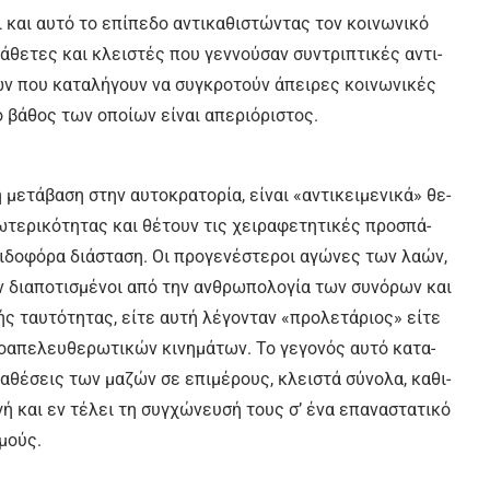
 και αυ­τό το ε­πί­πε­δο α­ντι­κα­θι­στώ­ντας τον κοι­νω­νι­κό
 κά­θε­τες και κλει­στές που γεν­νού­σαν συ­ντρι­πτι­κές α­ντι­
­ων που κα­τα­λή­γουν να συ­γκρο­τούν ά­πει­ρες κοι­νω­νι­κές
ο βά­θος των ο­ποί­ων εί­ναι α­πε­ριό­ρι­στος.
ε­τά­βα­ση στην αυ­το­κρα­το­ρί­α, εί­ναι «α­ντι­κει­με­νι­κά» θε­
­τε­ρι­κό­τη­τας και θέ­τουν τις χει­ρα­φε­τη­τι­κές προ­σπά­
­δο­φό­ρα διά­στα­ση. Οι προ­γε­νέ­στε­ροι α­γώ­νες των λα­ών,
αν δια­πο­τι­σμέ­νοι α­πό την αν­θρω­πο­λο­γί­α των συ­νό­ρων και
κής ταυ­τό­τη­τας, εί­τε αυ­τή λέ­γο­νταν «προ­λε­τά­ριος» εί­τε
ο­α­πε­λευ­θε­ρω­τι­κών κι­νη­μά­των. Το γε­γο­νός αυ­τό κα­τα­
δια­θέ­σεις των μα­ζών σε ε­πι­μέ­ρους, κλει­στά σύ­νο­λα, κα­θι­
­γή και εν τέ­λει τη συγ­χώ­νευ­σή τους σ’ έ­να ε­πα­να­στα­τι­κό
σμούς.