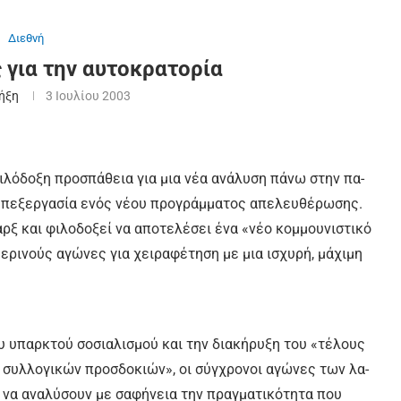
Διεθνή
 για την αυτοκρατορία
Ρήξη
3 Ιουλίου 2003
φι­λό­δο­ξη προ­σπά­θεια για μια νέ­α α­νά­λυ­ση πά­νω στην πα­
­πε­ξερ­γα­σί­α ε­νός νέ­ου προ­γράμ­μα­τος α­πε­λευ­θέ­ρω­σης.
­ξ και φι­λο­δο­ξεί να α­πο­τε­λέ­σει έ­να «νέ­ο κομ­μου­νι­στι­κό
­ρι­νούς α­γώ­νες για χει­ρα­φέ­τη­ση με μια ι­σχυ­ρή, μά­χι­μη
ου υ­παρ­κτού σο­σια­λι­σμού και την δια­κή­ρυ­ξη του «τέ­λους
 συλ­λο­γι­κών προσ­δο­κιών», οι σύγ­χρο­νοι α­γώ­νες των λα­
 να α­να­λύ­σουν με σα­φή­νεια την πραγ­μα­τι­κό­τη­τα που