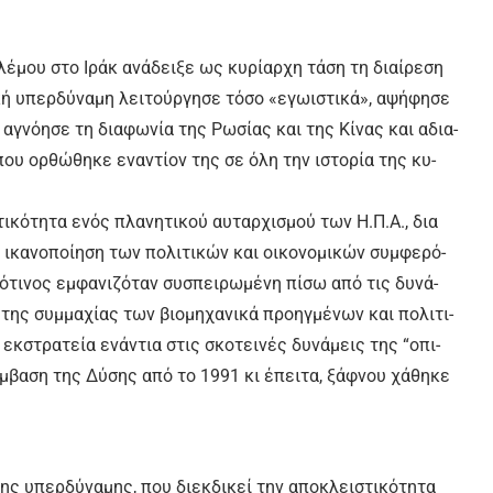
λέ­μου στο Ι­ράκ α­νά­δει­ξε ως κυ­ρί­αρ­χη τά­ση τη διαί­ρε­ση
κή υ­περ­δύ­να­μη λει­τούρ­γη­σε τό­σο «ε­γω­ι­στι­κά», α­ψή­φη­σε
α, αγνόησε τη δια­φω­νί­α της Ρω­σί­ας και της Κί­νας και α­δια­
 που ορ­θώ­θη­κε ε­να­ντί­ον της σε ό­λη την ι­στο­ρί­α της κυ­
ι­κό­τη­τα ε­νός πλα­νη­τι­κού αυ­ταρ­χι­σμού των Η.Π.Α., δια
­κα­νο­ποί­η­ση των πο­λι­τι­κών και οι­κο­νο­μι­κών συμ­φε­ρό­
τι­νος εμ­φα­νι­ζό­ταν συ­σπει­ρω­μέ­νη πί­σω α­πό τις δυ­νά­
 της συμ­μα­χί­ας των βιο­μη­χα­νι­κά προ­ηγ­μέ­νων και πο­λι­τι­
κ­στρα­τεί­α ε­νά­ντια στις σκο­τει­νές δυ­νά­μεις της “ο­πι­
έμ­βα­ση της Δύ­σης α­πό το 1991 κι έ­πει­τα, ξάφ­νου χά­θη­κε
της υ­περ­δύ­να­μης, που διεκ­δι­κεί την α­πο­κλει­στι­κό­τη­τα