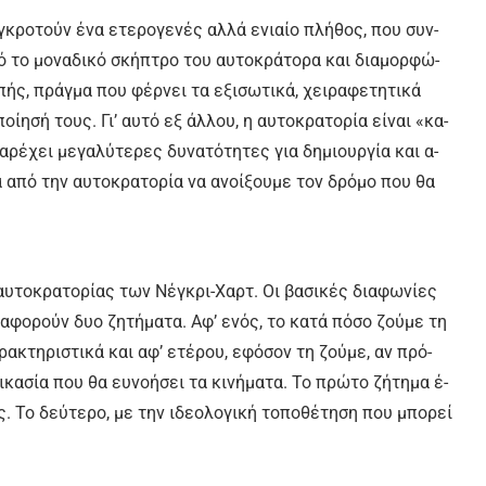
υ­γκρο­τούν έ­να ε­τε­ρο­γε­νές αλ­λά ε­νιαί­ο πλή­θος, που συν­
πό το μο­να­δι­κό σκή­πτρο του αυ­το­κρά­το­ρα και δια­μορ­φώ­
ο­πής, πράγ­μα που φέρ­νει τα ε­ξι­σω­τι­κά, χει­ρα­φε­τη­τι­κά
ί­η­σή τους. Γι’ αυ­τό εξ άλ­λου, η αυ­το­κρα­το­ρί­α εί­ναι «κα­
α­ρέ­χει με­γα­λύ­τε­ρες δυ­να­τό­τη­τες για δη­μιουρ­γί­α και α­
α­πό την αυ­το­κρα­το­ρί­α να α­νοί­ξου­με τον δρό­μο που θα
αυ­το­κρα­το­ρί­ας των Νέ­γκρι-Χαρ­τ. Οι βα­σι­κές δια­φω­νί­ες
 α­φο­ρούν δυο ζη­τή­μα­τα. Αφ’ ε­νός, το κα­τά πό­σο ζού­με τη
ρα­κτη­ρι­στι­κά και αφ’ ε­τέ­ρου, ε­φό­σον τη ζού­με, αν πρό­
δι­κα­σί­α που θα ευ­νο­ή­σει τα κι­νή­μα­τα. Το πρώ­το ζή­τη­μα έ­
. Το δεύ­τε­ρο, με την ι­δε­ο­λο­γι­κή το­πο­θέ­τη­ση που μπο­ρεί