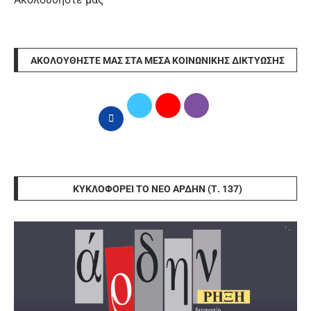
ΑΚΟΛΟΥΘΉΣΤΕ ΜΑΣ ΣΤΑ ΜΈΣΑ ΚΟΙΝΩΝΙΚΉΣ ΔΙΚΤΎΩΣΗΣ
ΚΥΚΛΟΦΟΡΕΊ ΤΟ ΝΈΟ ΆΡΔΗΝ (Τ. 137)