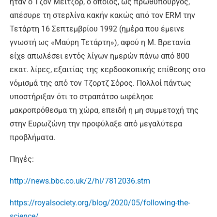
ήταν ο Τζον Μέιτζορ, ο οποίος, ως πρωθυπουργός,
απέσυρε τη στερλίνα κακήν κακώς από τον ERM την
Τετάρτη 16 Σεπτεμβρίου 1992 (ημέρα που έμεινε
γνωστή ως «Μαύρη Τετάρτη»), αφού η Μ. Βρετανία
είχε απωλέσει εντός λίγων ημερών πάνω από 800
εκατ. λίρες, εξαιτίας της κερδοσκοπικής επίθεσης στο
νόμισμά της από τον Τζορτζ Σόρος. Πολλοί πάντως
υποστήριξαν ότι το στραπάτσο ωφέλησε
μακροπρόθεσμα τη χώρα, επειδή η μη συμμετοχή της
στην Ευρωζώνη την προφύλαξε από μεγαλύτερα
προβλήματα.
Πηγές:
http://news.bbc.co.uk/2/hi/7812036.stm
https://royalsociety.org/blog/2020/05/following-the-
science/