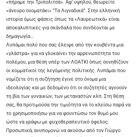
«πήραμε την Τριπολιτσά». Αφ’ υψηλού, θεωρείτε
«άνευρο ονοματάκι» “Τα Λιγναδικά”. Στην ελληνική
ιστορία όμως φάσεις όπως τα «Λαυρεωτικά» είναι
αποκαλυπτικές για σκάνδαλα που συνδέονται με
δημαγωγία…
Λυπάμαι πολύ που σας έλειψε από την κουβέντα μια
«γλάστρα» για να γλυκαίνει την αρρενωπότητα του
πολέμου, μια θέση υπέρ των ΛΟΑΤΚΙ όπως συνηθίζουν
οι κομματικοί της λεγόμενης πολιτικής. Λυπάμαι που
νομίζετε ότι η συζήτηση έγινε στο όνομα μια
ιδεολογίας και με δεδομένο ότι οι συζητητές αγνοούν
τη βία των γυναικών, των μεταναστών κλπ. Στη θέση
σας, θα προτιμούσα την τιμιότητα να το κλείσω παρά να
το χρησιμοποιήσω για να φουντώσω τον θυμό μου
ώστε να γράψω με ψυχοθεραπευτικό όφελος.
Προσωπικά, ανυπομονώ να ακούσω από τον Γιώργο