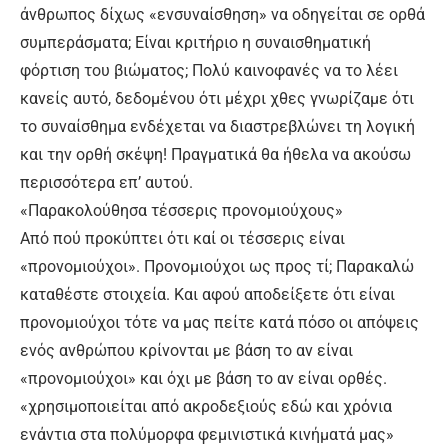
άνθρωπος δίχως «ενσυναίσθηση» να οδηγείται σε ορθά
συμπεράσματα; Είναι κριτήριο η συναισθηματική
φόρτιση του βιώματος; Πολύ καινοφανές να το λέει
κανείς αυτό, δεδομένου ότι μέχρι χθες γνωρίζαμε ότι
το συναίσθημα ενδέχεται να διαστρεβλώνει τη λογική
και την ορθή σκέψη! Πραγματικά θα ήθελα να ακούσω
περισσότερα επ’ αυτού.
«Παρακολούθησα τέσσερις προνομιούχους»
Από πού προκύπτει ότι καί οι τέσσερις είναι
«προνομιούχοι». Προνομιούχοι ως προς τί; Παρακαλώ
καταθέστε στοιχεία. Και αφού αποδείξετε ότι είναι
προνομιούχοι τότε να μας πείτε κατά πόσο οι απόψεις
ενός ανθρώπου κρίνονται με βάση το αν είναι
«προνομιούχοι» και όχι με βάση το αν είναι ορθές.
«χρησιμοποιείται από ακροδεξιούς εδώ και χρόνια
ενάντια στα πολύμορφα φεμινιστικά κινήματά μας»