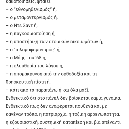
κακοποιήσεις, φταίει:
– ο “εθνομηδενισμός” ή,
– ο μεταμοντερνισμός ή,
– ο Ντε Σαντ ή,
– η παγκοσμιοποίηση ή,
– η υποστήριξη των ατομικών δικαιωμάτων ή,
– ο “ισλαμοφεμινισμός” ή,
– ο Μάης του ’68 ή,
– η ελευθερία του λόγου ή,
– η απομάκρυνση από την ορθοδοξία και τη
θρησκευτική πίστη ή,
– κάτι από τα παραπάνω ή και όλα μαζί.
Ενδεικτικό ότι στο πάνελ δεν βρίσκεται καμία γυναίκα.
Ενδεικτικό πως δεν αναφέρεται πουθενά και με
κανέναν τρόπο, η πατριαρχία, η τοξική αρρενωπότητα,
η εξουσιαστική, συστημική καταπίεση και βία απέναντι