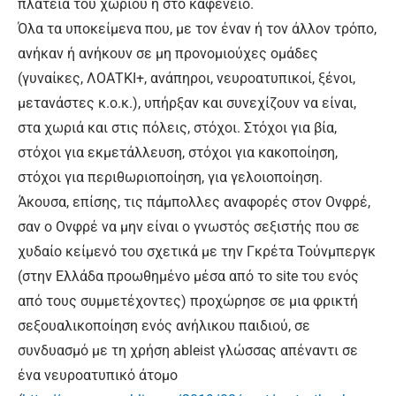
πλατεία του χωριού ή στο καφενείο.
Όλα τα υποκείμενα που, με τον έναν ή τον άλλον τρόπο,
ανήκαν ή ανήκουν σε μη προνομιούχες ομάδες
(γυναίκες, ΛΟΑΤΚΙ+, ανάπηροι, νευροατυπικοί, ξένοι,
μετανάστες κ.ο.κ.), υπήρξαν και συνεχίζουν να είναι,
στα χωριά και στις πόλεις, στόχοι. Στόχοι για βία,
στόχοι για εκμετάλλευση, στόχοι για κακοποίηση,
στόχοι για περιθωριοποίηση, για γελοιοποίηση.
Άκουσα, επίσης, τις πάμπολλες αναφορές στον Ονφρέ,
σαν ο Ονφρέ να μην είναι ο γνωστός σεξιστής που σε
χυδαίο κείμενό του σχετικά με την Γκρέτα Τούνμπεργκ
(στην Ελλάδα προωθημένο μέσα από το site του ενός
από τους συμμετέχοντες) προχώρησε σε μια φρικτή
σεξουαλικοποίηση ενός ανήλικου παιδιού, σε
συνδυασμό με τη χρήση ableist γλώσσας απέναντι σε
ένα νευροατυπικό άτομο