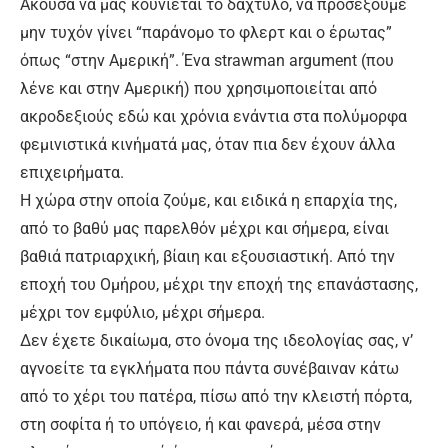
Άκουσα να μας κουνιέται το δάχτυλο, να προσέξουμε
μην τυχόν γίνει “παράνομο το φλερτ και ο έρωτας”
όπως “στην Αμερική”. Ένα strawman argument (που
λένε και στην Αμερική) που χρησιμοποιείται από
ακροδεξιούς εδώ και χρόνια ενάντια στα πολύμορφα
φεμινιστικά κινήματά μας, όταν πια δεν έχουν άλλα
επιχειρήματα.
Η χώρα στην οποία ζούμε, και ειδικά η επαρχία της,
από το βαθύ μας παρελθόν μέχρι και σήμερα, είναι
βαθιά πατριαρχική, βίαιη και εξουσιαστική. Από την
εποχή του Ομήρου, μέχρι την εποχή της επανάστασης,
μέχρι τον εμφύλιο, μέχρι σήμερα.
Δεν έχετε δικαίωμα, στο όνομα της ιδεολογίας σας, ν’
αγνοείτε τα εγκλήματα που πάντα συνέβαιναν κάτω
από το χέρι του πατέρα, πίσω από την κλειστή πόρτα,
στη σοφίτα ή το υπόγειο, ή και φανερά, μέσα στην