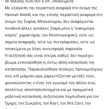
σε θηλυκά, ΛΟΑΤΚΙ+ κ.λπ., υποκείμενα.
Με εξαίρεση την περαστική αναφορά στο όνομα της
Hannah Arendt, και την, επίσης περαστική αναφορά στο
όνομα της Σοφίας Μπεκατώρου, δεν αναφέρονται
πουθενά άλλες γυναίκες (παρά μόνο η “κακομοίρα
πόρνη”, χαρακτήρας του Ντοστογιέφσκι), ούτε ως
σημεία αναφοράς, ούτε ως συντρόφισσες, ούτε ως
υποκείμενα με λόγο, συνεισφορά, παρουσία.
Η συζήτησή σας είναι στείρα, καθώς δεν περιέχει
βίωμα, ενσυναίσθηση ή, έστω, απλή κατανόηση της
κατάστασης. Παρακολούθησα τέσσερις προνομιούχους
που, επί μιάμιση ώρα, χαριεντίζονταν μεταξύ τους,
φουσκώνοντας ο ένας τον εγωισμό του άλλου ενώ,
απολύτως αποστασιοποιημένα και με πραγματικά
μηδενική κατανόηση, συζητούσαν πομπώδικα για τον
Όμηρο, τον Σωκράτη, τον Καντ, τον Ντε Σαντ, τον