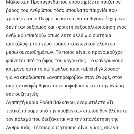
Μάλιστα, η Προπαγάνδα που υποστηρίζετε παίζει σε
βάρος του Ανθρώπου τόσο ύπουλα το παιχνίδι που
χρειάζονται οι Ονφρέ με κότσια να τα θίγουν. Όχι μόνο
δεν ήταν σεξισμός και «φρικτή σεξουαλικοποίηση ενός
ανήλικου παιδιού» όπως λέτε αλλά μια σωτήρια
αποκάλυψη του νέου τρόπου κοινωνικού ελέγχου
μέσω συναισθημάτων. Το ποιος είναι ο προνομιούχος
φαίνεται από το ύφος του λόγου σας. Το φανερώνουν
και μόνο αυτά τα αφ’ υψηλού περί «ableist γλώσσας»
για να αποδώσετε «αναπηροφοβία» στον Ονφρέ, στον
οποίον αναφέρθηκαν οι «ομοφοβικοί» κατά την γνώμη
σας συζητητές
Αγαπητή κυρία Ροδιά Βαλκάνου, αναρωτιέστε «Τι
τελικά πήραμε από την κουβέντα;» επειδή δεν βλέπετε
τον πόλεμο που διεξάγεται για την επανάκτηση της
Ανθρωπιάς. Τέτοιες συζητήσεις είναι νίκες, σαν να