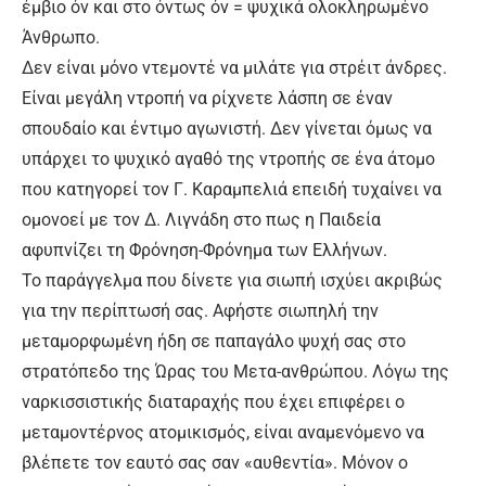
έμβιο όν και στο όντως όν = ψυχικά ολοκληρωμένο
Άνθρωπο.
Δεν είναι μόνο ντεμοντέ να μιλάτε για στρέιτ άνδρες.
Είναι μεγάλη ντροπή να ρίχνετε λάσπη σε έναν
σπουδαίο και έντιμο αγωνιστή. Δεν γίνεται όμως να
υπάρχει το ψυχικό αγαθό της ντροπής σε ένα άτομο
που κατηγορεί τον Γ. Καραμπελιά επειδή τυχαίνει να
ομονοεί με τον Δ. Λιγνάδη στο πως η Παιδεία
αφυπνίζει τη Φρόνηση-Φρόνημα των Ελλήνων.
Το παράγγελμα που δίνετε για σιωπή ισχύει ακριβώς
για την περίπτωσή σας. Αφήστε σιωπηλή την
μεταμορφωμένη ήδη σε παπαγάλο ψυχή σας στο
στρατόπεδο της Ώρας του Μετα-ανθρώπου. Λόγω της
ναρκισσιστικής διαταραχής που έχει επιφέρει ο
μεταμοντέρνος ατομικισμός, είναι αναμενόμενο να
βλέπετε τον εαυτό σας σαν «αυθεντία». Μόνον ο