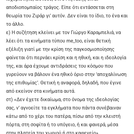
αποδιοπομπαίος τράγος. Είπε ότι εντάσσεται στη
θεωρία του Ζιράρ γι’ αυτόν. Δεν είναι το ίδιο, το ένα και
το άλλο.
ε) Η συζήτηση κλείνει με τον Γιώργο Καραμπελιά, να
λέει ότι τα κινήματα τύπου me_too, είναι θετική
εξέλιξη γιατί με την κρίση της παγκοσμιοποίησης
φαίνεται ότι περνάει κρίση και η ηθική, και η ιδεολογία
της, και άρα έχουμε αντιδράσεις του κόσμου που
γυρεύουν να βάλουν ένα ηθικό όριο στην ‘αποχαλίνωση
της επιθυμίας’. Θετική η αναφορά, δηλαδή, που έγινε
από εκείνον στα κινήματα αυτά.
στ) «Δεν έχετε δικαίωμα, στο όνομα της ιδεολογίας
σας, ν’ αγνοείτε τα εγκλήματα που πάντα συνέβαιναν
κάτω από το χέρι του πατέρα, πίσω από την κλειστή
πόρτα, στη σοφίτα ή το υπόγειο, ή και φανερά, μέσα
στην πλατεία του χωριού ή στο καφενείο».