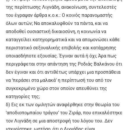
της περίπτωσης Λιγνάδη, ανακοίνωση, συντελεστές
του έγραψαν άρθρα κ.ο.κ.: Ο κοινός παρανομαστής
όλων αυτών; Να αποκαλυφθούν τα πάντα, και να
αποδοθεί ουσιαστική δικαιοσύνη, η κοινωνία να
καταγγείλει κατηγορηματικά και να απομονώσει κάθε
περιστατικό σεξουαλικής επιβολής και κατάχρησης
οποιασδήποτε εξουσίας. Έγιναν αυτά ή όχι; Άρα πως
περιγράφεται στην απάντηση της Ροδιάς Βαλκάνου ότι
δεν έγιναν και ότι αντιθέτως υπάρχει μια προσπάθεια
να ‘περάσει στα μαλακά’ η περίπτωσή του από τον
συγκεκριμένο χώρο στον οποίον απευθύνει της
κατηγορίες της;
δ) Εις εκ των ομιλητών αναφέρθηκε στην θεωρία του
‘αποδιοπομπαίου τράγου’ του Ζιράρ, που επικαλέστηκε
τον Λιγνάδη σε μια αποστροφή του λόγου του. Δεν
ισχυρίστηκε, ωστόσο, ότι ο Λιγνάδης είναι