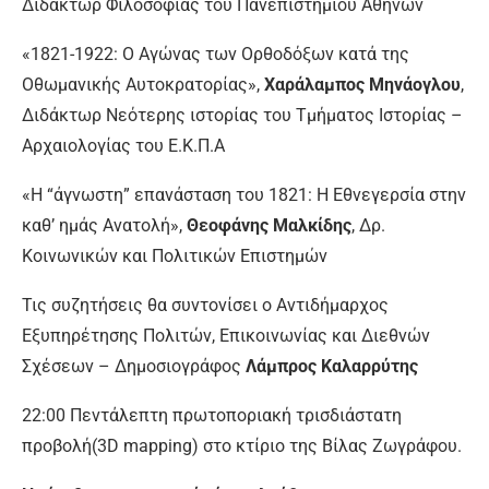
Διδάκτωρ Φιλοσοφίας του Πανεπιστημίου Αθηνών
«1821-1922: Ο Αγώνας των Ορθοδόξων κατά της
Οθωμανικής Αυτοκρατορίας»,
Χαράλαμπος Μηνάογλου
,
Διδάκτωρ Νεότερης ιστορίας του Τμήματος Ιστορίας –
Αρχαιολογίας του Ε.Κ.Π.Α
«Η “άγνωστη” επανάσταση του 1821: Η Εθνεγερσία στην
καθ’ ημάς Ανατολή»,
Θεοφάνης Μαλκίδης
, Δρ.
Κοινωνικών και Πολιτικών Επιστημών
Τις συζητήσεις θα συντονίσει ο Αντιδήμαρχος
Εξυπηρέτησης Πολιτών, Επικοινωνίας και Διεθνών
Σχέσεων – Δημοσιογράφος
Λάμπρος Καλαρρύτης
22:00 Πεντάλεπτη πρωτοποριακή τρισδιάστατη
προβολή(3D mapping) στο κτίριο της Βίλας Ζωγράφου.