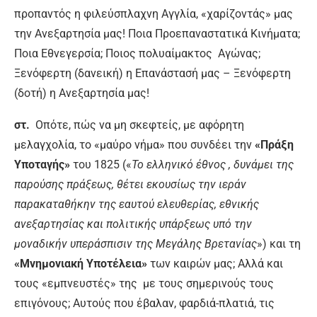
προπαντός η φιλεύσπλαχνη Αγγλία, «χαρίζοντάς» μας
την Ανεξαρτησία μας! Ποια Προεπαναστατικά Κινήματα;
Ποια Εθνεγερσία; Ποιος πολυαίμακτος Αγώνας;
Ξενόφερτη (δανεική) η Επανάστασή μας – Ξενόφερτη
(δοτή) η Ανεξαρτησία μας!
στ.
Οπότε, πώς να μη σκεφτείς, με αφόρητη
μελαγχολία, το «μαύρο νήμα» που συνδέει την
«Πράξη
Υποταγής»
του 1825 («
Το ελληνικό έθνος , δυνάμει της
παρούσης πράξεως, θέτει εκουσίως την ιεράν
παρακαταθήκην της εαυτού ελευθερίας, εθνικής
ανεξαρτησίας και πολιτικής υπάρξεως υπό την
μοναδικήν υπεράσπισιν της Μεγάλης Βρετανίας
») και τη
«Μνημονιακή Υποτέλεια»
των καιρών μας; Αλλά και
τους «εμπνευστές» της με τους σημερινούς τους
επιγόνους; Αυτούς που έβαλαν, φαρδιά-πλατιά, τις