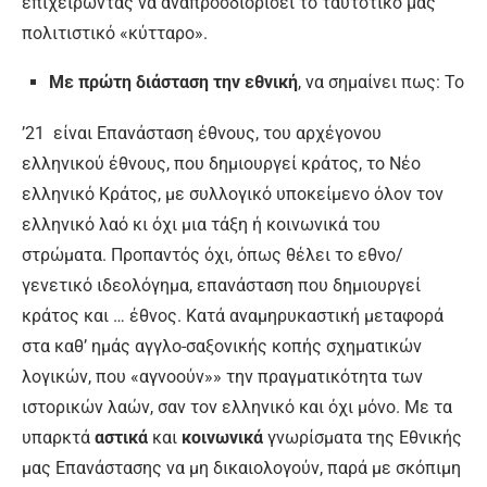
επιχειρώντας να αναπροσδιορίσει το ταυτοτικό μας
πολιτιστικό «κύτταρο».
Με πρώτη διάσταση την
εθνική
, να σημαίνει πως: Το
’21 είναι Επανάσταση έθνους, του αρχέγονου
ελληνικού έθνους, που δημιουργεί κράτος, το Νέο
ελληνικό Κράτος, με συλλογικό υποκείμενο όλον τον
ελληνικό λαό κι όχι μια τάξη ή κοινωνικά του
στρώματα. Προπαντός όχι, όπως θέλει το εθνο/
γενετικό ιδεολόγημα, επανάσταση που δημιουργεί
κράτος και … έθνος. Κατά αναμηρυκαστική μεταφορά
στα καθ’ ημάς αγγλο-σαξονικής κοπής σχηματικών
λογικών, που «αγνοούν»» την πραγματικότητα των
ιστορικών λαών, σαν τον ελληνικό και όχι μόνο. Με τα
υπαρκτά
αστικά
και
κοινωνικά
γνωρίσματα της Εθνικής
μας Επανάστασης να μη δικαιολογούν, παρά με σκόπιμη