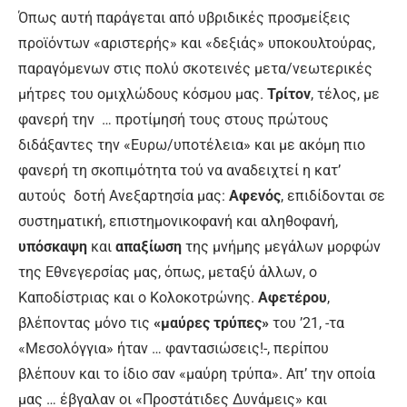
Όπως αυτή παράγεται από υβριδικές προσμείξεις
προϊόντων «αριστερής» και «δεξιάς» υποκουλτούρας,
παραγόμενων στις πολύ σκοτεινές μετα/νεωτερικές
μήτρες του ομιχλώδους κόσμου μας.
Τρίτον
, τέλος, με
φανερή την … προτίμησή τους στους πρώτους
διδάξαντες την «Ευρω/υποτέλεια» και με ακόμη πιο
φανερή τη σκοπιμότητα τού να αναδειχτεί η κατ’
αυτούς δοτή Ανεξαρτησία μας:
Αφενός
, επιδίδονται σε
συστηματική, επιστημονικοφανή και αληθοφανή,
υπόσκαψη
και
απαξίωση
της μνήμης μεγάλων μορφών
της Εθνεγερσίας μας, όπως, μεταξύ άλλων, ο
Καποδίστριας και ο Κολοκοτρώνης.
Αφετέρου
,
βλέποντας μόνο τις
«μαύρες τρύπες»
του ’21, -τα
«Μεσολόγγια» ήταν … φαντασιώσεις!-, περίπου
βλέπουν και το ίδιο σαν «μαύρη τρύπα». Απ’ την οποία
μας … έβγαλαν οι «Προστάτιδες Δυνάμεις» και