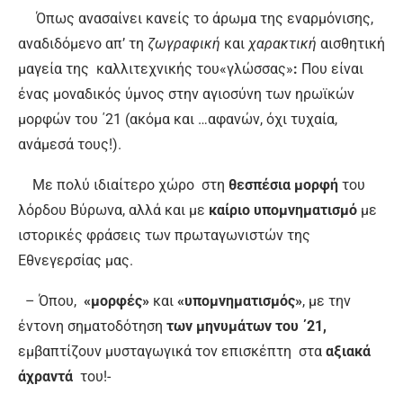
Όπως ανασαίνει κανείς το άρωμα της εναρμόνισης,
αναδιδόμενο απ’ τη
ζωγραφική
και
χαρακτική
αισθητική
μαγεία της
καλλιτεχνικής του«γλώσσας»
:
Που είναι
ένας μοναδικός ύμνος στην αγιοσύνη των ηρωϊκών
μορφών του ΄21 (ακόμα και …αφανών, όχι τυχαία,
ανάμεσά τους!).
Με πολύ ιδιαίτερο χώρο στη
θεσπέσια μορφή
του
λόρδου Βύρωνα, αλλά και με
καίριο υπομνηματισμό
με
ιστορικές φράσεις των πρωταγωνιστών της
Εθνεγερσίας μας.
– Όπου,
«μορφές»
και
«υπομνηματισμός»
, με την
έντονη σηματοδότηση
των μηνυμάτων του ΄21,
εμβαπτίζουν μυσταγωγικά τον επισκέπτη στα
αξιακά
άχραντά
του!-