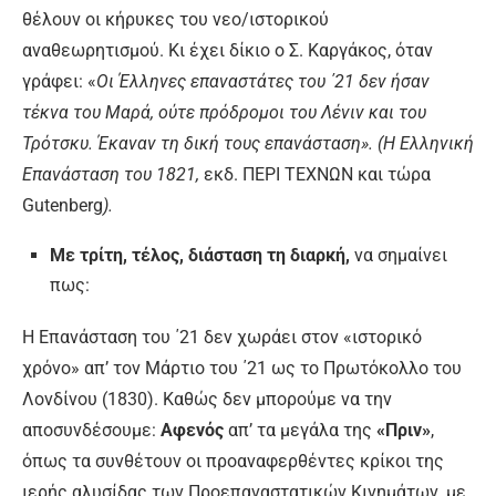
θέλουν οι κήρυκες του νεο/ιστορικού
αναθεωρητισμού. Κι έχει δίκιο ο Σ. Καργάκος, όταν
γράφει: «
Οι Έλληνες επαναστάτες του ΄21 δεν ήσαν
τέκνα του Μαρά, ούτε πρόδρομοι του Λένιν και του
Τρότσκυ. Έκαναν τη δική τους επανάσταση».
(Η Ελληνική
Επανάσταση του 1821,
εκδ. ΠΕΡΙ ΤΕΧΝΩΝ και τώρα
Gutenberg
).
Με τρίτη, τέλος, διάσταση τη διαρκή,
να σημαίνει
πως:
Η Επανάσταση του ΄21 δεν χωράει στον «ιστορικό
χρόνο» απ’ τον Μάρτιο του ΄21 ως το Πρωτόκολλο του
Λονδίνου (1830). Καθώς δεν μπορούμε να την
αποσυνδέσουμε:
Αφενός
απ’ τα μεγάλα της
«Πριν»
,
όπως τα συνθέτουν οι προαναφερθέντες κρίκοι της
ιερής αλυσίδας των Προεπαναστατικών Κινημάτων, με