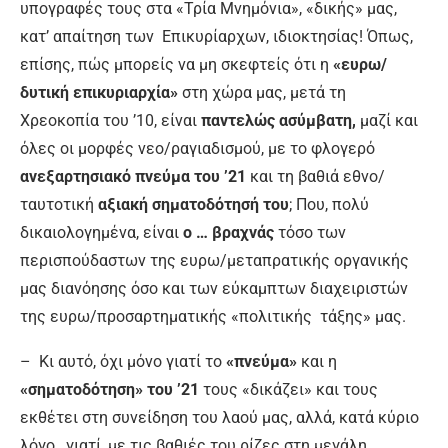
υπογραφές τους στα «Τρία Μνημόνια», «δικής» μας,
κατ’ απαίτηση των Επικυρίαρχων, ιδιοκτησίας! Όπως,
επίσης, πώς μπορείς να μη σκεφτείς ότι η
«ευρω/
δυτική επικυριαρχία»
στη χώρα μας, μετά τη
Χρεοκοπία του ’10, είναι
παντελώς ασύμβατη,
μαζί και
όλες οι μορφές νεο/ραγιαδισμού, με το φλογερό
ανεξαρτησιακό πνεύμα
του ’21
και τη βαθιά εθνο/
ταυτοτική
αξιακή σηματοδότησή
του
; Που, πολύ
δικαιολογημένα, είναι
ο … βραχνάς
τόσο των
περισπούδαστων της ευρω/μεταπρατικής οργανικής
μας διανόησης όσο και των εύκαμπτων διαχειριστών
της ευρω/προσαρτηματικής «πολιτικής τάξης» μας.
– Κι αυτό, όχι μόνο γιατί το
«πνεύμα»
και η
«σηματοδότηση»
του ’21
τους «δικάζει» και τους
εκθέτει στη συνείδηση του λαού μας, αλλά, κατά κύριο
λόγο, γιατί, με τις βαθιές του ρίζες στη μεγάλη