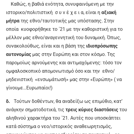
Καθώς, η βαθιά ενότητα, συνυφαινόμενη με την
ιστορικο/πολιτιστική σ υ ν έ χ ε ι α, είναι η
αξιακή
μήτρα
της εθνο/ταυτοτικής μας υπόστασης. Στην
οποία κυοφορήθηκε το ΄21 με την καθοριστική για το
μέλλον μας εθνο/αναγεννητική του δυναμική. Όπως,
συνακολούθως, είναι και η βάση της
ιδιοπρόσωπης
αυτονομίας
μας στην Ευρώπη και στον κόσμο. Της
παρομοίως αρνούμενης και αντιμαχόμενης: τόσο τον
ομφαλοσκοπικό απομονωτισμό όσο και την εθνο/
μηδενιστική «ενσωμάτωσή» μας στην «Ευρώπη» ( να
γίνουμε…Ευρωπαίοι!)
δ.
Τούτων δοθέντων, θα αναδείξω ως επιμύθιο, κατ’
ανάγκην σηματοδοτικά, τις
τρεις κύριες διαστάσεις
του
αληθινού χαρακτήρα του ΄21. Αυτές που υποσκάπτει
κατά σύστημα ο νεο/ιστορικός αναθεωρητισμός,