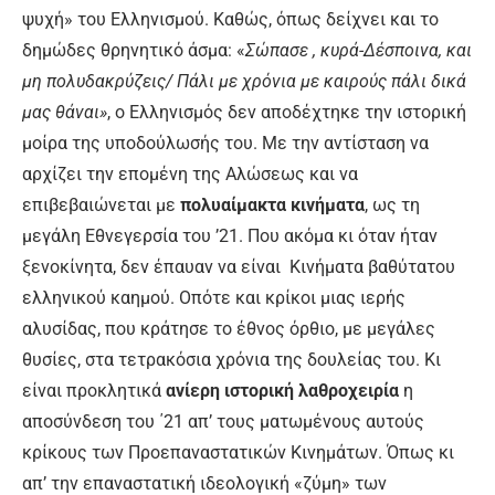
ψυχή» του Ελληνισμού. Καθώς, όπως δείχνει και το
δημώδες θρηνητικό άσμα: «
Σώπασε , κυρά-Δέσποινα, και
μη πολυδακρύζεις/ Πάλι με χρόνια με καιρούς πάλι δικά
μας θάναι»
, ο Ελληνισμός δεν αποδέχτηκε την ιστορική
μοίρα της υποδούλωσής του. Με την αντίσταση να
αρχίζει την επομένη της Αλώσεως και να
επιβεβαιώνεται με
πολυαίμακτα κινήματα
, ως τη
μεγάλη Εθνεγερσία του ’21. Που ακόμα κι όταν ήταν
ξενοκίνητα, δεν έπαυαν να είναι Κινήματα βαθύτατου
ελληνικού καημού. Οπότε και κρίκοι μιας ιερής
αλυσίδας, που κράτησε το έθνος όρθιο, με μεγάλες
θυσίες, στα τετρακόσια χρόνια της δουλείας του. Κι
είναι προκλητικά
ανίερη ιστορική λαθροχειρία
η
αποσύνδεση του ΄21 απ’ τους ματωμένους αυτούς
κρίκους των Προεπαναστατικών Κινημάτων. Όπως κι
απ’ την επαναστατική ιδεολογική «ζύμη» των