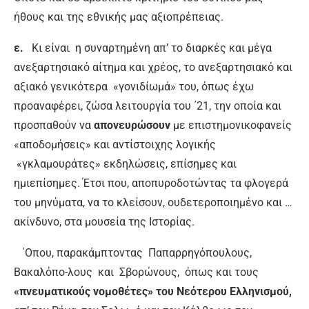
ήθους και της εθνικής μας αξιοπρέπειας.
ε.
Κι είναι η συναρτημένη απ’ το διαρκές και μέγα
ανεξαρτησιακό αίτημα και χρέος, το ανεξαρτησιακό και
αξιακό γενικότερα «γονιδίωμά» του, όπως έχω
προαναφέρει, ζώσα λειτουργία του ΄21, την οποία και
προσπαθούν να
απονευρώσουν
με επιστημονικοφανείς
«αποδομήσεις» και αντίστοιχης λογικής
«γκλαμουράτες» εκδηλώσεις, επίσημες και
ημιεπίσημες. Έτσι που, αποπυροδοτώντας τα φλογερά
του μηνύματα, να το κλείσουν, ουδετεροποιημένο και …
ακίνδυνο, στα μουσεία της Ιστορίας.
΄Οπου, παρακάμπτοντας Παπαρρηγόπουλους,
Βακαλόπο-λους και Σβορώνους, όπως και τους
«πνευματικούς νομοθέτες» του Νεότερου Ελληνισμού,