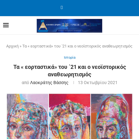
Αρχική
»
Τα « εορταστικά» του ΄21 και ο νεοϊστορικός αναθεωρητισμός
Ιστορία
Τα « εορταστικά» του ΄21 και ο νεοϊστορικός
αναθεωρητισμός
από
Λαοκράτης Βάσσης
13 Οκτωβρίου 2021