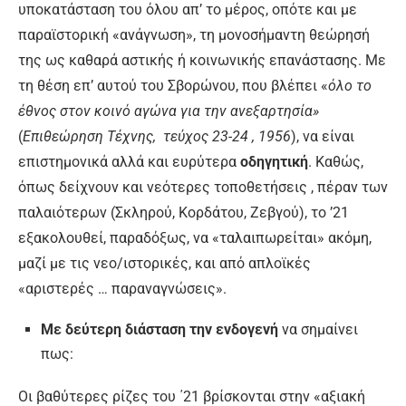
υποκατάσταση του όλου απ’ το μέρος, οπότε και με
παραϊστορική «ανάγνωση», τη μονοσήμαντη θεώρησή
της ως καθαρά αστικής ή κοινωνικής επανάστασης. Με
τη θέση επ’ αυτού του Σβορώνου, που βλέπει «
όλο το
έθνος στον κοινό αγώνα για την ανεξαρτησία»
(
Επιθεώρηση Τέχνης, τεύχος 23-24 , 1956
), να είναι
επιστημονικά αλλά και ευρύτερα
οδηγητική
. Καθώς,
όπως δείχνουν και νεότερες τοποθετήσεις , πέραν των
παλαιότερων (Σκληρού, Κορδάτου, Ζεβγού), το ’21
εξακολουθεί, παραδόξως, να «ταλαιπωρείται» ακόμη,
μαζί με τις νεο/ιστορικές, και από απλοϊκές
«αριστερές … παραναγνώσεις».
Με δεύτερη διάσταση την ενδογενή
να σημαίνει
πως:
Οι βαθύτερες ρίζες του ΄21 βρίσκονται στην «αξιακή