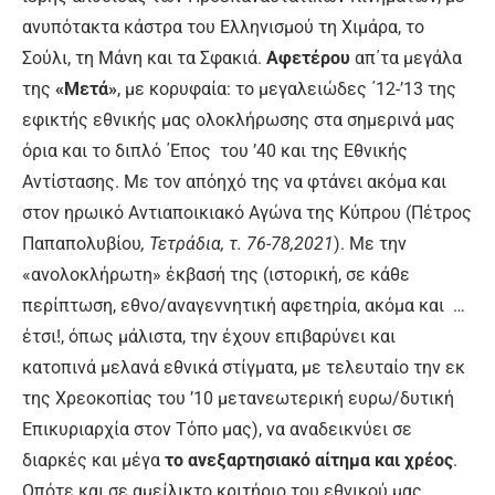
ανυπότακτα κάστρα του Ελληνισμού τη Χιμάρα, το
Σούλι, τη Μάνη και τα Σφακιά.
Αφετέρου
απ΄τα μεγάλα
της
«Μετά»
, με κορυφαία: το μεγαλειώδες ΄12-’13 της
εφικτής εθνικής μας ολοκλήρωσης στα σημερινά μας
όρια και το διπλό ΄Επος του ’40 και της Εθνικής
Αντίστασης. Με τον απόηχό της να φτάνει ακόμα και
στον ηρωικό Αντιαποικιακό Αγώνα της Κύπρου (Πέτρος
Παπαπολυβίου
, Τετράδια, τ. 76-78,2021
). Με την
«ανολοκλήρωτη» έκβασή της (ιστορική, σε κάθε
περίπτωση, εθνο/αναγεννητική αφετηρία, ακόμα και …
έτσι!, όπως μάλιστα, την έχουν επιβαρύνει και
κατοπινά μελανά εθνικά στίγματα, με τελευταίο την εκ
της Χρεοκοπίας του ’10 μετανεωτερική ευρω/δυτική
Επικυριαρχία στον Τόπο μας), να αναδεικνύει σε
διαρκές και μέγα
το ανεξαρτησιακό αίτημα και χρέος
.
Οπότε και σε αμείλικτο κριτήριο του εθνικού μας