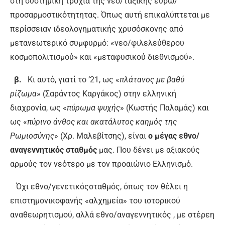
στη συστημική τροχιά της νεο/ταξικής ευρω/
προσαρμοστικότητητας. Όπως αυτή επικαλύπτεται με
περίσσειαν ιδεολογηματικής χρυσόσκονης από
μετανεωτερικό συμφυρμό: «νεο/φιλελεύθερου
κοσμοπολιτισμού» και «μεταφυσικού διεθνισμού».
β.
Κι αυτό, γιατί το ’21, ως «
πλάτανος με βαθύ
ρίζωμα
» (Σαράντος Καργάκος) στην ελληνική
διαχρονία, ως «
πύρωμα ψυχής
» (Κωστής Παλαμάς) και
ως «
πύρινο άνθος και ακατάλυτος καημός της
Ρωμιοσύνης
» (Χρ. Μαλεβίτσης), είναι
ο μέγας
εθνο/
αναγεννητικός σταθμός
μας. Που δένει με αξιακούς
αρμούς τον νεότερο με τον προαιώνιο Ελληνισμό.
Όχι εθνο/γενετικόςσταθμός, όπως τον θέλει η
επιστημονικοφανής «αλχημεία» του ιστορικού
αναθεωρητισμού, αλλά εθνο/αναγεννητικός , με στέρεη