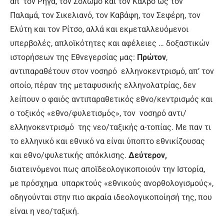
απ’ τον Ρήγα, τον Σολωμό και τον Κάλβο ως τον
Παλαμά, τον Σικελιανό, τον Καβάφη, τον Σεφέρη, τον
Ελύτη και τον Ρίτσο, αλλά και εκμεταλλευόμενοι
υπερβολές, απλοϊκότητες και αφέλειες … δοξαστικών
ιστορήσεων της Εθνεγερσίας μας:
Πρώτον
,
αντιπαραθέτουν στον νοσηρό ελληνοκεντρισμό, απ’ τον
οποίο, πέραν της μεταφυσικής ελληνολατρίας, δεν
λείπουν ο φαιός αντιπαραθετικός εθνο/κεντρισμός και
ο τοξικός «εθνο/φυλετισμός», τον νοσηρό αντι/
ελληνοκεντρισμό της νεο/ταξικής α-τοπίας. Με παν τι
το ελληνικό και εθνικό να είναι ύποπτο εθνικίζουσας
και εθνο/φυλετικής απόκλισης.
Δεύτερον,
διατεινόμενοι πως αποϊδεολογικοποιούν την Ιστορία,
με πρόσχημα υπαρκτούς «εθνικούς ανορθολογισμούς»,
οδηγούνται στην πιο ακραία ιδεολογικοποίησή της, που
είναι η νεο/ταξική.