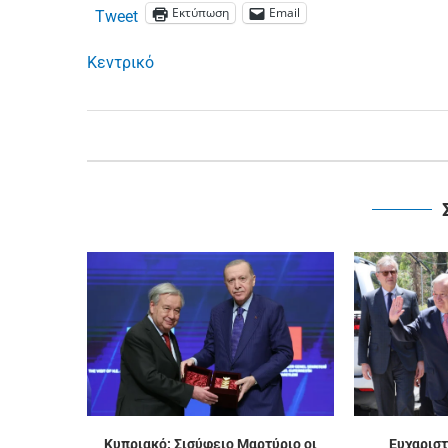
Εκτύπωση
Email
Tweet
Κεντρικό
Κυπριακό: Σισύφειο Μαρτύριο οι
Ευχαριστ