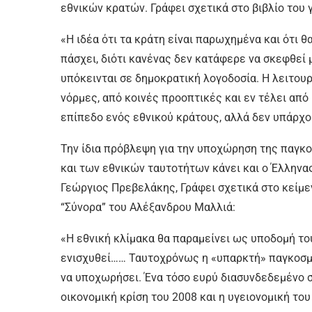
εθνικών κρατών. Γράφει σχετικά στο βιβλίο του 
«Η ιδέα ότι τα κράτη είναι παρωχημένα και ότι 
πάσχει, διότι κανένας δεν κατάφερε να σκεφθεί 
υπόκεινται σε δημοκρατική λογοδοσία. Η λειτου
νόρμες, από κοινές προοπτικές και εν τέλει από
επίπεδο ενός εθνικού κράτους, αλλά δεν υπάρχο
Την ίδια πρόβλεψη για την υποχώρηση της παγκο
και των εθνικών ταυτοτήτων κάνει και ο Έλληνα
Γεώργιος Πρεβελάκης, Γράφει σχετικά στο κείμε
“Σύνορα” του Αλέξανδρου Μαλλιά:
«Η εθνική κλίμακα θα παραμείνει ως υποδομή το
ενισχυθεί…… Ταυτοχρόνως η «υπαρκτή» παγκοσμι
να υποχωρήσει. Ένα τόσο ευρύ διασυνδεδεμένο σ
οικονομική κρίση του 2008 και η υγειονομική του