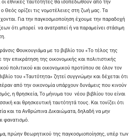
ι οι εθνικές ταυτότητες θα ισοπεδωθούν από την
ο Θεός ορίζει τις νομοτέλειες στη ζωή μας. Τα
χονται. Για την παγκοσμιοποίηση έχουμε την παραδοχή
εων ότι μπορεί να ανατραπεί ή να παραμείνει στάσιμη
τη.
ράνσις Φουκουγιάμα με το βιβλίο του «Το τέλος της
 την επικράτηση της οικονομικής και πολιτιστικής
ικού πολιτικού και οικονομικού προτύπου σε όλον τον
ιβλίο του «Ταυτότητα» ζητεί συγγνώμην και δέχεται ότι
 πέραν από την οικονομία υπάρχουν δυνάμεις που κινούν
σμός, η θρησκεία, Το μήνυμα του νέου βιβλίου του είναι
σσική και θρησκευτική ταυτότητά τους. Και τονίζει ότι
τία και τα Ανθρώπινα Δικαιώματα, δηλαδή να μην
ι φανατισμό.
άμα, πρώην θεωρητικού της παγκοσμιοποίησης, υπέρ των