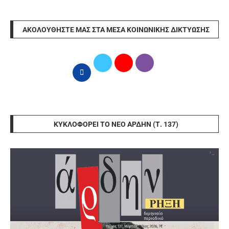
ΑΚΟΛΟΥΘΉΣΤΕ ΜΑΣ ΣΤΑ ΜΈΣΑ ΚΟΙΝΩΝΙΚΉΣ ΔΙΚΤΎΩΣΗΣ
ΚΥΚΛΟΦΟΡΕΊ ΤΟ ΝΈΟ ΆΡΔΗΝ (Τ. 137)