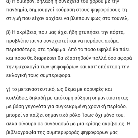
α) Η όμικρον, δηλαδή η συνέχεια του χορού με την
πανδημία, δημιουργεί κούραση στους ψηφοφόρους τη
στιγμή που είχαν αρχίσει να βλέπουν φως στο τούνελ,
β) Η ακρίβεια, που μας έχει ήδη χτυπήσει την πόρτα,
προβλέπεται να συνεχιστεί και να περάσει, ακόμα
περισσότερο, στα τρόφιμα. Από το πόσο υψηλά θα πάει
και πόσο θα διαρκέσει θα εξαρτηθούν πολλά όσο αφορά
την ψυχολογία των ψηφοφόρων και κατ’ επέκταση την
εκλογική τους συμπεριφορά.
γ) το μεταναστευτικό, ως θέμα με κορυφές και
κοιλάδες, δηλαδή με απότομη αύξηση σημαντικότητας
με βάση γεγονότα για συγκεκριμένη χρονική περίοδο,
μπορεί να παίξει σημαντικό ρόλο. Ίσως όχι μόνο του,
αλλά σίγουρα σε συνδυασμό με μια κρίσης ακρίβειας. Η
βιβλιογραφία της συμπεριφοράς ψηφοφόρων μας