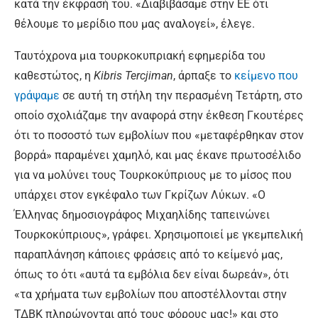
κατά την έκφρασή του. «Διαβιβάσαμε στην ΕΕ ότι
θέλουμε το μερίδιο που μας αναλογεί», έλεγε.
Ταυτόχρονα μια τουρκοκυπριακή εφημερίδα του
καθεστώτος, η
Kibris Tercjiman
, άρπαξε το
κείμενο που
γράψαμε
σε αυτή τη στήλη την περασμένη Τετάρτη, στο
οποίο σχολιάζαμε την αναφορά στην έκθεση Γκουτέρες
ότι το ποσοστό των εμβολίων που «μεταφέρθηκαν στον
βορρά» παραμένει χαμηλό, και μας έκανε πρωτοσέλιδο
για να μολύνει τους Τουρκοκύπριους με το μίσος που
υπάρχει στον εγκέφαλο των Γκρίζων Λύκων. «Ο
Έλληνας δημοσιογράφος Μιχαηλίδης ταπεινώνει
Τουρκοκύπριους», γράφει. Χρησιμοποιεί με γκεμπελική
παραπλάνηση κάποιες φράσεις από το κείμενό μας,
όπως το ότι «αυτά τα εμβόλια δεν είναι δωρεάν», ότι
«τα χρήματα των εμβολίων που αποστέλλονται στην
ΤΔΒΚ πληρώνονται από τους φόρους μας!» και στο