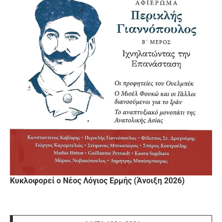
Κυκλοφορεί ο Νέος Λόγιος Ερμής (Άνοιξη 2026)