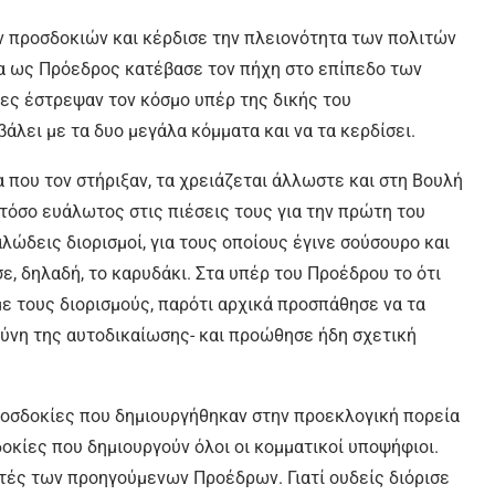
ων προσδοκιών και κέρδισε την πλειονότητα των πολιτών
ια ως Πρόεδρος κατέβασε τον πήχη στο επίπεδο των
ες έστρεψαν τον κόσμο υπέρ της δικής του
άλει με τα δυο μεγάλα κόμματα και να τα κερδίσει.
α που τον στήριξαν, τα χρειάζεται άλλωστε και στη Βουλή
ν τόσο ευάλωτος στις πιέσεις τους για την πρώτη του
λώδεις διορισμοί, για τους οποίους έγινε σούσουρο και
ε, δηλαδή, το καρυδάκι. Στα υπέρ του Προέδρου το ότι
ε τους διορισμούς, παρότι αρχικά προσπάθησε να τα
ασύνη της αυτοδικαίωσης- και προώθησε ήδη σχετική
 προσδοκίες που δημιουργήθηκαν στην προεκλογική πορεία
δοκίες που δημιουργούν όλοι οι κομματικοί υποψήφιοι.
τές των προηγούμενων Προέδρων. Γιατί ουδείς διόρισε