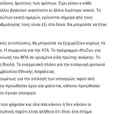
ύλους άριστους των αρίστων. Έχει ρίσκο ο κάθε
λοι βγαίνουν ικανότατοι κι άλλοι λιγότερο ικανοί. Το
 πρώτων εκατό ημερών, κρίνονται σήμερα από τους
θμολογίας τους είναι έξι στα δέκα. Θα μπορούσε να ήταν
τικές εντυπώσεις, θα μπορούσε να ξεχωρίζουν κυρίως τα
ιο. Η συμφωνία για την ΑΤΑ. Το πρόγραμμα «ΚτιΖω» για
μείωση του ΦΠΑ σε ορισμένα είδη πρώτης ανάγκης. Το
στη Βουλή. Το ενεργειακό πλάνο για την εισαγωγή φυσικού
μβουλίου Εθνικής Ασφάλειας.
ουμένως για την επιλογή των υπουργών, αφού από
ιοι προώθησαν έργο και φαίνεται, κάποιοι προώθησαν
ότι έγιναν υπουργοί.
 που ψήφισαν και όλα όσα κάνουν ή δεν κάνουν οι
ωπικά, παρότι είναι αλήθεια ότι δίνει ένα στίγμα