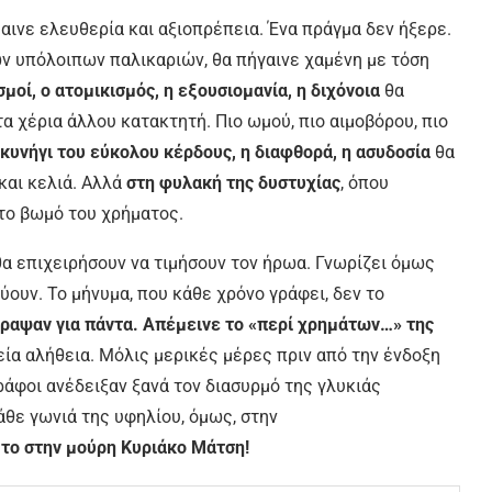
αινε ελευθερία και αξιοπρέπεια. Ένα πράγμα δεν ήξερε.
των υπόλοιπων παλικαριών, θα πήγαινε χαμένη με τόση
σμοί, ο ατομικισμός, η εξουσιομανία, η διχόνοια
θα
τα χέρια άλλου κατακτητή. Πιο ωμού, πιο αιμοβόρου, πιο
 κυνήγι του εύκολου κέρδους, η διαφθορά, η ασυδοσία
θα
και κελιά. Αλλά
στη φυλακή της δυστυχίας
, όπου
το βωμό του χρήματος.
 θα επιχειρήσουν να τιμήσουν τον ήρωα. Γνωρίζει όμως
εύουν. Το μήνυμα, που κάθε χρόνο γράφει, δεν το
γραψαν για πάντα. Απέμεινε το «περί χρημάτων…» της
εία αλήθεια. Μόλις μερικές μέρες πριν από την ένδοξη
ράφοι ανέδειξαν ξανά τον διασυρμό της γλυκιάς
κάθε γωνιά της υφηλίου, όμως, στην
ς το στην μούρη Κυριάκο Μάτση!