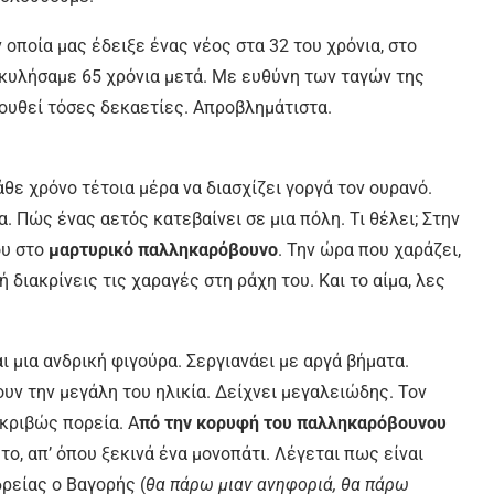
οποία μας έδειξε ένας νέος στα 32 του χρόνια, στο
κυλήσαμε 65 χρόνια μετά. Με ευθύνη των ταγών της
λουθεί τόσες δεκαετίες. Απροβλημάτιστα.
κάθε χρόνο τέτοια μέρα να διασχίζει γοργά τον ουρανό.
. Πώς ένας αετός κατεβαίνει σε μια πόλη. Τι θέλει; Στην
ου στο
μαρτυρικό παλληκαρόβουνο
. Την ώρα που χαράζει,
ή διακρίνεις τις χαραγές στη ράχη του. Και το αίμα, λες
αι μια ανδρική φιγούρα. Σεργιανάει με αργά βήματα.
ουν την μεγάλη του ηλικία. Δείχνει μεγαλειώδης. Τον
κριβώς πορεία. Α
πό την κορυφή του παλληκαρόβουνου
ο, απ’ όπου ξεκινά ένα μονοπάτι. Λέγεται πως είναι
ρείας ο Βαγορής (
θα πάρω μιαν ανηφοριά, θα πάρω