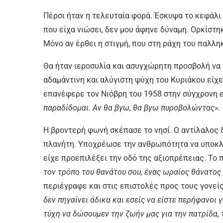
Πέρσι ήταν η τελευταία φορά. Έσκυψα το κεφάλι
που είχα νιώσει, δεν μου άφηνε δύναμη. Ορκίστηκ
Μόνο αν έρθει η στιγμή, που στη ράχη του παλλ
Θα ήταν ιεροσυλία και ασυγχώρητη προσβολή να 
αδαμάντινη και αλύγιστη ψύχη του Κυριάκου είχε
επανέφερε τον Νιόβρη του 1958 στην σύγχρονη 
παραδίδομαι. Αν θα βγω, θα βγω πυροβολώντας»
.
Η βροντερή φωνή σκέπασε το νησί. Ο αντίλαλος 
πλανήτη. Υποχρέωσε την ανθρωπότητα να υποκλιθ
είχε προεπιλέξει την οδό της αξιοπρέπειας. Το
τον τρόπο του θανάτου σου, ένας ωραίος θάνατος
περιέγραφε και στις επιστολές προς τους γονεί
δεν πηγαίνει άδικα και εσείς να είστε περήφανοι 
τύχη να δώσουμεν την ζωήν μας για την πατρίδα, τ