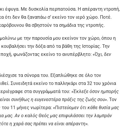
 κι έφυγα. Με δυσκολία περπατούσα. Η απέραντη ντροπή,
α ότι δεν θα ξαναπάω σ’ εκείνο τον ιερό χώρο. Ποτέ.
ηκαρόβουνου θα σβηστούν τα σημάδια της ντροπής.
μολύνω με την παρουσία μου εκείνον τον χώρο, όπου η
 κουβαλήσει την δόξα από τα βάθη της Ιστορίας. Την
εποχή, φωνάζοντας εκείνο το ανυπέρβλητο:
«Όχι, δεν
διέσχισε τα σύνορα του. Εξαπλώθηκε σε όλο τον
εί. Συνειδητά εκείνο το παλληκάρι στα 32 του χρόνια
 περιέγραφε στα συγγράμματά του:
«Έκλεξε όσον ημπορής
 είναι συνήθως η ευγενεστέρα πράξις της ζωής σου»
. Τον
ς του 11 μήνες νωρίτερα:
«Πιστεύομεν ότι κάθε θυσία μας
για μας. Αν ο καλός Θεός μας επιφυλάσσει την λαμπράν
ότε η χαρά σας πρέπει να είναι απέραντη».