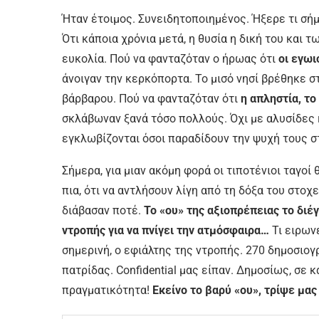
Ήταν έτοιμος. Συνειδητοποιημένος. Ήξερε τι σήμ
Ότι κάποια χρόνια μετά, η θυσία η δική του και 
ευκολία. Πού να φανταζόταν ο ήρωας ότι
οι εγωι
άνοιγαν την κερκόπορτα. Το μισό νησί βρέθηκε σ
βάρβαρου. Πού να φανταζόταν ότι
η απληστία, το
σκλάβωναν ξανά τόσο πολλούς. Όχι με αλυσίδες 
εγκλωβίζονται όσοι παραδίδουν την ψυχή τους σ
Σήμερα, για μιαν ακόμη φορά οι τιποτένιοι ταγοί
πια, ότι να αντλήσουν λίγη από τη δόξα του στοχ
διάβασαν ποτέ.
Το «ου» της αξιοπρέπειας το διέ
ντροπής για να πνίγει την ατμόσφαιρα…
Τι ειρων
σημερινή, ο εφιάλτης της ντροπής. 270 δημοσιογ
πατρίδας. Confidential μας είπαν. Δημοσίως, σε 
πραγματικότητα!
Εκείνο το βαρύ «ου», τρίψε μα