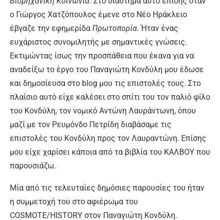
Βιομηχανική Κοινωνία
. Στο διάστημα αυτό επίσης όταν
ο Γιώργος Χατζόπουλος έμενε στο Νέο Ηράκλειο
έβγαζε την εφημερίδα
Πρωτοπορία
. Ήταν ένας
ευχάριστος συνομιλητής με σημαντικές γνώσεις.
Εκτιμώντας ίσως την προσπάθεια που έκανα για να
αναδείξω το έργο του Παναγιώτη Κονδύλη μου έδωσε
και δημοσίευσα στο blog μου τις επιστολές τους. Στο
πλαίσιο αυτό είχε καλέσει στο σπίτι του τον παλιό φίλο
του Κονδύλη, τον νομικό Αντώνη Λαυράντωνη, όπου
μαζί με τον Ρευμόνδο Πετρίδη διαβάσαμε τις
επιστολές του Κονδύλη προς τον Λαυραντώνη. Επίσης
μου είχε χαρίσει κάποια από τα βιβλία του ΚΑΛΒΟΥ που
παρουσιάζω.
Μία από τις τελευταίες δημόσιες παρουσίες του ήταν
η συμμετοχή του στο αφιέρωμα του
COSMOTE/HISTORY στον Παναγιώτη Κονδύλη.