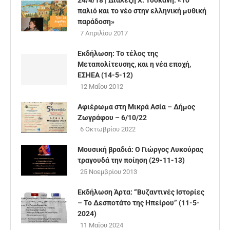
24/4/18 | Διάλεξη Χ. Τσοκανή: «Το
παλιό και το νέο στην ελληνική μυθική
παράδοση»
7 Απριλίου 2017
Εκδήλωση: Το τέλος της
Μεταπολίτευσης, και η νέα εποχή,
ΕΣΗΕΑ (14-5-12)
12 Μαΐου 2012
Αφιέρωμα στη Μικρά Ασία – Δήμος
Ζωγράφου – 6/10/22
6 Οκτωβρίου 2022
Μουσική βραδιά: Ο Γιώργος Λυκούρας
τραγουδά την ποίηση (29-11-13)
25 Νοεμβρίου 2013
Εκδήλωση Άρτα: “Βυζαντινές Ιστορίες
– Το Δεσποτάτο της Ηπείρου” (11-5-
2024)
11 Μαΐου 2024