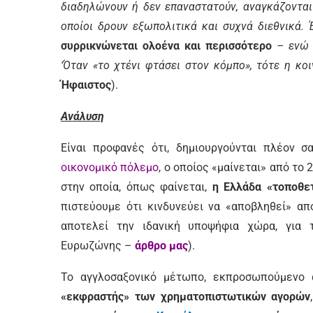
διαδηλώνουν ή δεν επαναστατούν, αναγκάζονται 
οποίοι δρουν εξωπολιτικά και συχνά διεθνικά. 
συρρικνώνεται ολοένα και περισσότερο
– ενώ η
‘Όταν «το χτένι φτάσει στον κόμπο», τότε η κο
Ήφαιστος
).
Ανάλυση
Είναι προφανές ότι, δημιουργούνται πλέον σ
οικονομικό πόλεμο
, ο οποίος «μαίνεται» από το
στην οποία, όπως φαίνεται,
η Ελλάδα «τοποθε
πιστεύουμε ότι κινδυνεύει να «αποβληθεί» α
αποτελεί την ιδανική υποψήφια χώρα, για 
Ευρωζώνης –
άρθρο μας
).
Το αγγλοσαξονικό μέτωπο, εκπροσωπούμενο α
«εκφραστής» των χρηματοπιστωτικών αγορών