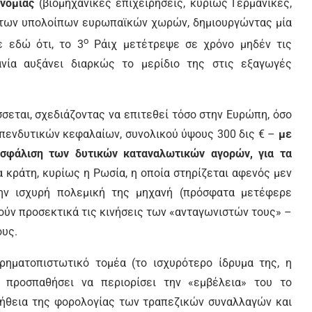
ονομίας
(βιομηχανικές επιχειρήσεις, κυρίως Γερμανικές,
εί των υπολοίπων ευρωπαϊκών χωρών, δημιουργώντας μία
ο
ε εδώ ότι, το 3
Ράιχ μετέτρεψε σε χρόνο μηδέν τις
νία αυξάνει διαρκώς το μερίδιο της στις εξαγωγές
σσεται, σχεδιάζοντας να επιτεθεί τόσο στην Ευρώπη, όσο
 επενδυτικών κεφαλαίων, συνολικού ύψους 300 δις € –
με
ασφάλιση των δυτικών καταναλωτικών αγορών, για τα
α κράτη, κυρίως η Ρωσία, η οποία στηρίζεται αφενός μεν
ην ισχυρή πολεμική της μηχανή (πρόσφατα μετέφερε
ούν προσεκτικά τις κινήσεις των «ανταγωνιστών τους» –
ους.
ρηματοπιστωτικό τομέα (το ισχυρότερο ίδρυμα της, η
α προσπαθήσει να περιορίσει την «εμβέλεια» του το
ήθεια της φορολογίας των τραπεζικών συναλλαγών και