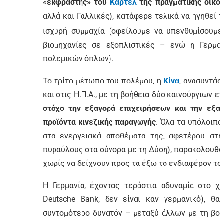
«
εκφραστής» του
Καρτέλ
της πραγματικής οικ
αλλά και Γαλλικές), κατάφερε τελικά να ηγηθ
ισχυρή συμμαχία (οφείλουμε να υπενθυμίσουμ
βιομηχανίες σε εξοπλιστικές – ενώ η Γερμα
πολεμικών όπλων).
Το τρίτο μέτωπο του πολέμου, η
Κίνα
, ανασυντά
και στις Η.Π.Α., με τη βοήθεια δύο καινούργιων
στόχο την εξαγορά επιχειρήσεων και την εξ
προϊόντα κινεζικής παραγωγής
. Όλα τα υπόλοιπ
στα ενεργειακά αποθέματα της, αφετέρου στ
πυραύλους στα σύνορα με τη Δύση), παρακολουθ
χωρίς να δείχνουν προς τα έξω το ενδιαφέρον τ
Η Γερμανία, έχοντας τεράστια αδυναμία στο χ
Deutsche Bank, δεν είναι καν γερμανικό), θ
συντομότερο δυνατόν – μεταξύ άλλων με τη βο