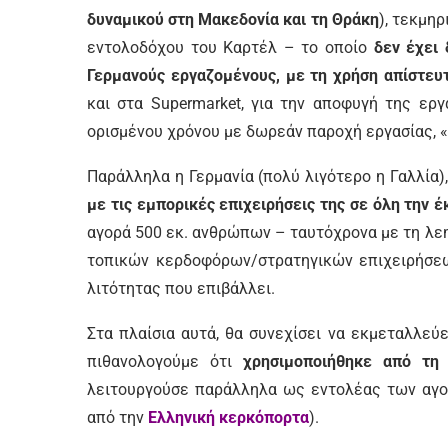
δυναμικού στη Μακεδονία και τη Θράκη
), τεκμη
εντολοδόχου του Καρτέλ – το οποίο
δεν έχει 
Γερμανούς εργαζομένους, με τη χρήση απίστε
και στα Supermarket, για την αποφυγή της ερ
ορισμένου χρόνου με δωρεάν παροχή εργασίας, 
Παράλληλα η Γερμανία (πολύ λιγότερο η Γαλλία)
με τις εμπορικές επιχειρήσεις της σε όλη την 
αγορά 500 εκ. ανθρώπων – ταυτόχρονα με τη λεη
τοπικών κερδοφόρων/στρατηγικών επιχειρήσεω
λιτότητας που επιβάλλει.
Στα πλαίσια αυτά, θα συνεχίσει να εκμεταλλεύ
πιθανολογούμε ότι
χρησιμοποιήθηκε από τη 
λειτουργούσε παράλληλα ως εντολέας των αγο
από την
Ελληνική κερκόπορτα
).