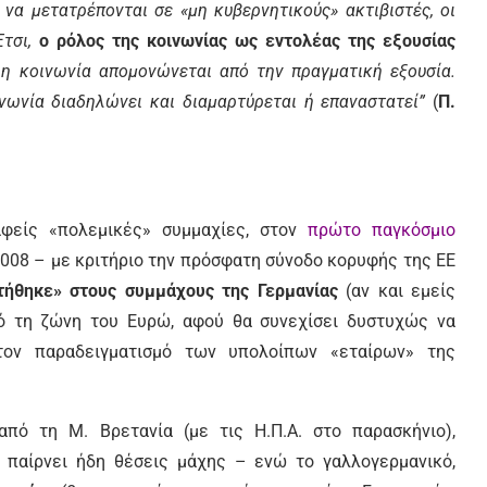
να μετατρέπονται σε «μη κυβερνητικούς» ακτιβιστές, οι
Έτσι,
ο ρόλος της κοινωνίας ως εντολέας της εξουσίας
 κοινωνία απομονώνεται από την πραγματική εξουσία.
ινωνία διαδηλώνει και διαμαρτύρεται ή επαναστατεί”
(
Π.
αφείς «πολεμικές» συμμαχίες, στον
πρώτο παγκόσμιο
 2008 – με κριτήριο την πρόσφατη σύνοδο κορυφής της ΕΕ
τήθηκε» στους συμμάχους της Γερμανίας
(αν και εμείς
πό τη ζώνη του Ευρώ, αφού θα συνεχίσει δυστυχώς να
τον παραδειγματισμό των υπολοίπων «εταίρων» της
πό τη Μ. Βρετανία (με τις Η.Π.Α. στο παρασκήνιο),
, παίρνει ήδη θέσεις μάχης – ενώ το γαλλογερμανικό,