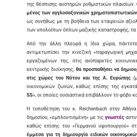
της θέσπισης αυστηρών ρυθμιστικών πλαισίων.
μένος των αγγλοσαξονικών χρηματοπιστωτικώ
ως συνήθως με τη βοήθεια των εταιρειών αξιο
των υπολοίπων όπλων μαζικής καταστροφής, τα 
Από την άλλη πλευρά η ίδια χώρα, πάντοτε
αντιμετωπίσει την κινεζική «παραγωγική μηχα
εργαζομένων της, στις ανύπαρκτες κοινωνι
κεντρικής διοίκησης,
θα προσπαθήσει να δημιου
στις χώρες του Νότου και της Α. Ευρώπης
(μ
οικονομικών ζωνών, καθώς επίσης της εγκατ
SS
», οι οποίες ουσιαστικά επιβάλλουν το φόβο κ
Η τοποθέτηση του κ. Reichenbach στην Αθήνα
δημοσίου, «εμπλουτισμένη» με τις
γνωστές
αστυν
καθώς επίσης του «Γερμανού υφυπουργού» στ
έμμεσα για τη δημιουργία ειδικών οικονομικ