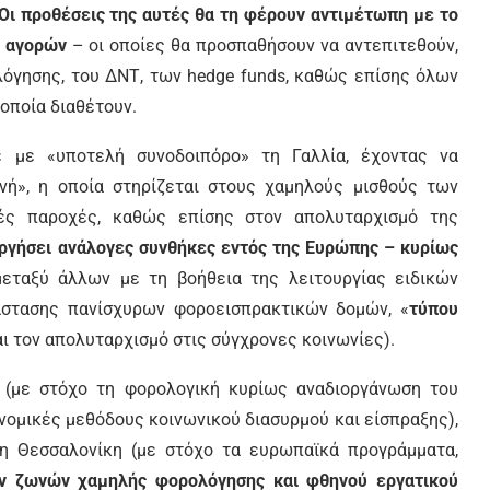
Οι προθέσεις της αυτές θα τη φέρουν αντιμέτωπη με το
ν αγορών
– οι οποίες θα προσπαθήσουν να αντεπιτεθούν,
λόγησης, του ΔΝΤ, των hedge funds, καθώς επίσης όλων
οποία διαθέτουν.
 με «υποτελή συνοδοιπόρο» τη Γαλλία, έχοντας να
νή», η οποία στηρίζεται στους χαμηλούς μισθούς των
κές παροχές, καθώς επίσης στον απολυταρχισμό της
ργήσει ανάλογες συνθήκες εντός της Ευρώπης – κυρίως
εταξύ άλλων με τη βοήθεια της λειτουργίας ειδικών
άστασης πανίσχυρων φοροεισπρακτικών δομών, «
τύπου
αι τον απολυταρχισμό στις σύγχρονες κοινωνίες).
 (με στόχο τη φορολογική κυρίως αναδιοργάνωση του
ομικές μεθόδους κοινωνικού διασυρμού και είσπραξης),
η Θεσσαλονίκη (με στόχο τα ευρωπαϊκά προγράμματα,
ών ζωνών χαμηλής φορολόγησης και φθηνού εργατικού