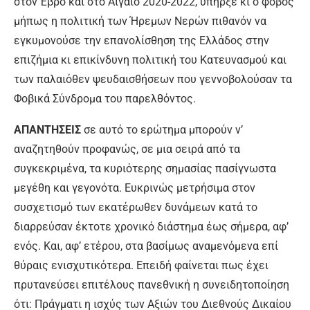
στον Έβρο και στο Αιγαίο 2020-2022, υπήρξε κι ο φόβος
μήπως η πολιτική των Ήρεμων Νερών πιθανόν να
εγκυμονούσε την επανολίσθηση της Ελλάδος στην
επιζήμια κι επικίνδυνη πολιτική του Κατευνασμού και
των παλαιόθεν ψευδαισθήσεων που γεννοβολούσαν τα
Φοβικά Σύνδρομα του παρελθόντος.
ΑΠΑΝΤΗΣΕΙΣ
σε αυτό το ερώτημα μπορούν ν’
αναζητηθούν προφανώς, σε μια σειρά από τα
συγκεκριμένα, τα κυριότερης σημασίας πασίγνωστα
μεγέθη και γεγονότα. Ευκρινώς μετρήσιμα στον
συσχετισμό των εκατέρωθεν δυνάμεων κατά το
διαρρεύσαν έκτοτε χρονικό διάστημα έως σήμερα, αφ’
ενός. Και, αφ’ ετέρου, στα βασίμως αναμενόμενα επί
θύραις ενισχυτικότερα. Επειδή φαίνεται πως έχει
πρυτανεύσει επιτέλους πανεθνική η συνειδητοποίηση
ότι: Πράγματι η ισχύς των Αξιών του Διεθνούς Δικαίου