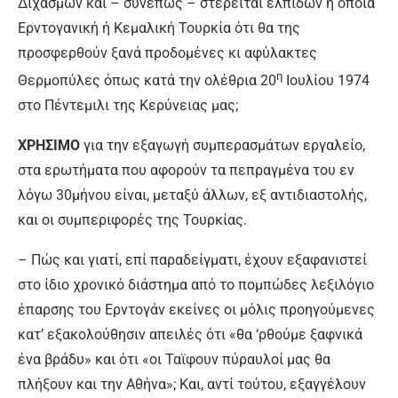
Διχασμών και – συνεπώς – στερείται ελπίδων η όποια
Ερντογανική ή Κεμαλική Τουρκία ότι θα της
προσφερθούν ξανά προδομένες κι αφύλακτες
η
Θερμοπύλες όπως κατά την ολέθρια 20
Ιουλίου 1974
στο Πέντεμιλι της Κερύνειας μας;
ΧΡΗΣΙΜΟ
για την εξαγωγή συμπερασμάτων εργαλείο,
στα ερωτήματα που αφορούν τα πεπραγμένα του εν
λόγω 30μήνου είναι, μεταξύ άλλων, εξ αντιδιαστολής,
και οι συμπεριφορές της Τουρκίας.
– Πώς και γιατί, επί παραδείγματι, έχουν εξαφανιστεί
στο ίδιο χρονικό διάστημα από το πομπώδες λεξιλόγιο
έπαρσης του Ερντογάν εκείνες οι μόλις προηγούμενες
κατ’ εξακολούθησιν απειλές ότι «θα ‘ρθούμε ξαφνικά
ένα βράδυ» και ότι «οι Ταϊφουν πύραυλοί μας θα
πλήξουν και την Αθήνα»; Και, αντί τούτου, εξαγγέλουν