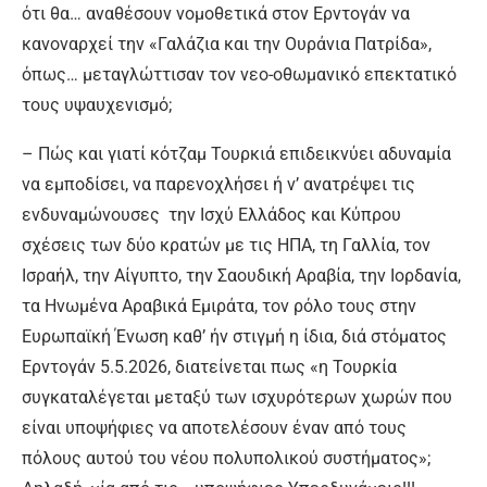
ότι θα… αναθέσουν νομοθετικά στον Ερντογάν να
κανοναρχεί την «Γαλάζια και την Ουράνια Πατρίδα»,
όπως… μεταγλώττισαν τον νεο-οθωμανικό επεκτατικό
τους υψαυχενισμό;
– Πώς και γιατί κότζαμ Τουρκιά επιδεικνύει αδυναμία
να εμποδίσει, να παρενοχλήσει ή ν’ ανατρέψει τις
ενδυναμώνουσες την Ισχύ Ελλάδος και Κύπρου
σχέσεις των δύο κρατών με τις ΗΠΑ, τη Γαλλία, τον
Ισραήλ, την Αίγυπτο, την Σαουδική Αραβία, την Ιορδανία,
τα Ηνωμένα Αραβικά Εμιράτα, τον ρόλο τους στην
Ευρωπαϊκή Ένωση καθ’ ήν στιγμή η ίδια, διά στόματος
Ερντογάν 5.5.2026, διατείνεται πως «η Τουρκία
συγκαταλέγεται μεταξύ των ισχυρότερων χωρών που
είναι υποψήφιες να αποτελέσουν έναν από τους
πόλους αυτού του νέου πολυπολικού συστήματος»;