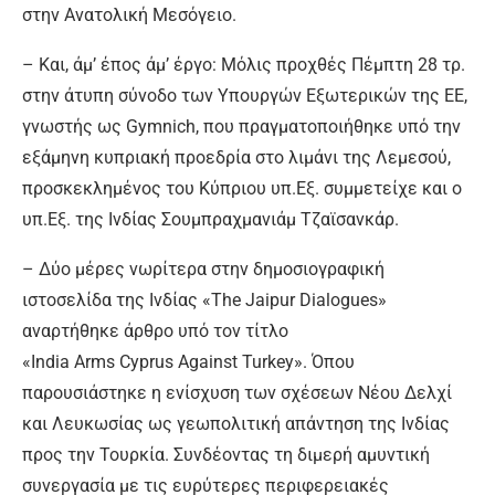
στην Ανατολική Μεσόγειο.
– Και, άμ’ έπος άμ’ έργο: Μόλις προχθές Πέμπτη 28 τρ.
στην άτυπη σύνοδο των Υπουργών Εξωτερικών της ΕΕ,
γνωστής ως Gymnich, που πραγματοποιήθηκε υπό την
εξάμηνη κυπριακή προεδρία στο λιμάνι της Λεμεσού,
προσκεκλημένος του Κύπριου υπ.Εξ. συμμετείχε και ο
υπ.Εξ. της Ινδίας Σουμπραχμανιάμ Τζαϊσανκάρ.
– Δύο μέρες νωρίτερα στην δημοσιογραφική
ιστοσελίδα της Ινδίας «The Jaipur Dialogues»
αναρτήθηκε άρθρο υπό τον τίτλο
«India Arms Cyprus Against Turkey». Όπου
παρουσιάστηκε η ενίσχυση των σχέσεων Νέου Δελχί
και Λευκωσίας ως γεωπολιτική απάντηση της Ινδίας
προς την Τουρκία. Συνδέοντας τη διμερή αμυντική
συνεργασία με τις ευρύτερες περιφερειακές