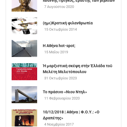
Ιωάννης Πρίγκος, εραστής των βιβλίων
7 Αυγούστου 2020
(ημι)Κρατική φιλανθρωπία
15 Οκτωβρίου 2014
Η Αθήνα hot-spot;
15 Μαΐου 2019
Ἡ μαρξιστική σκέψη στήν Ἑλλάδα τοῦ
Μελέτη Μελετόπουλου
31 Οκτωβρίου 2023
Το πράσινο «Νιου Ντηλ»
11 Φεβρουαρίου 2020
10/12/2018 | Αθήνα | Φ.Ο.Υ.: «Ο
Δραπέτης»
4 Νοεμβρίου 2017