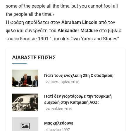
some of the people all the time, but you cannot fool all
the people all the time.»
Η φράση αποδίδεται στον
Abraham Lincoln
από τον
φίλο και συνεργάτη του
Alexander McClure
στο βιβλίο
του εκδόσεως 1901 “Lincoln’s Own Yarns and Stories”
ΔΙΑΒΑΣΤΕ ΕΠΙΣΗΣ
Γιατί τους ενοχλεί η 28η Οκτωβρίου;
27 Οκτωβρίου 2016
Γιατί δεν γιορτάζουμε την τουρκική
εισβολή στην Κυπριακή ΑΟΖ;
24 Ιουλίου 2019
Μας ζηλεύουνε
4 Ιουνίου 1997