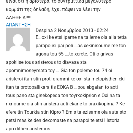
είναι ότι η αριστερά, το συντριπτικά μεγαλύτερο
κομμάτι της δηλαδή, έχει πάψει να λέει την
ΑΛΗΘΕΙΑ!!!!!
ΑΠΑΝΤΗΣΗ
Despina
2 Νοεμβρίου 2013 - 02:24
E…oxi ke etsi ipame na ta leme ola alla tetia
parapoiisi pai poli …as xekinisoume me ton
agona tou 55 ….to xerete. Oti o grivas
apoklise tous aristerous to diavasa sta
apomnimoneymata toy ….Gia ton polemo tou 74 oi
aristeroi itan stin proti grammi ke oxi sta metopisthen eki
itan ta protopallikara tis EOKA B …pou ebgalan to axti
tous pano sta ginekopeda ton toyrkokiprion e.Oxi na ta
rixnoume ola stin aristera auti ekane to praxikopima ? Ke
efere tin Tourkia stin Kipro ? Emis ta ezisame ola auta sto
petsi mas ke den dexomaste na parapoiite etsi I Istoria
apo dithen aristerous