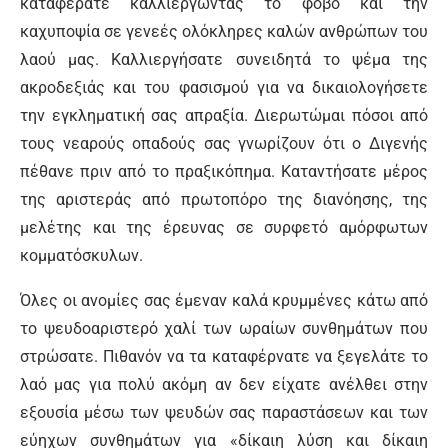
καταφέρατε καλλιεργώντας το φόβο και την
καχυποψία σε γενεές ολόκληρες καλών ανθρώπων του
λαού μας. Καλλιεργήσατε συνειδητά το ψέμα της
ακροδεξιάς και του φασισμού για να δικαιολογήσετε
την εγκληματική σας απραξία. Διερωτώμαι πόσοι από
τους νεαρούς οπαδούς σας γνωρίζουν ότι ο Διγενής
πέθανε πριν από το πραξικόπημα. Καταντήσατε μέρος
της αριστεράς από πρωτοπόρο της διανόησης, της
μελέτης και της έρευνας σε συρφετό αμόρφωτων
κομματόσκυλων.
Όλες οι ανομίες σας έμεναν καλά κρυμμένες κάτω από
το ψευδοαριστερό χαλί των ωραίων συνθημάτων που
στρώσατε. Πιθανόν να τα καταφέρνατε να ξεγελάτε το
λαό μας για πολύ ακόμη αν δεν είχατε ανέλθει στην
εξουσία μέσω των ψευδών σας παραστάσεων και των
εύηχων συνθημάτων για «δίκαιη λύση και δίκαιη