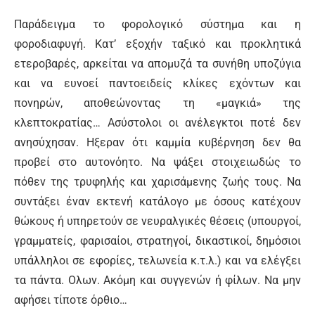
Παράδειγμα το φορολογικό σύστημα και η
φοροδιαφυγή. Κατ’ εξοχήν ταξικό και προκλητικά
ετεροβαρές, αρκείται να απομυζά τα συνήθη υποζύγια
και να ευνοεί παντοειδείς κλίκες εχόντων και
πονηρών, αποθεώνοντας τη «μαγκιά» της
κλεπτοκρατίας… Ασύστολοι οι ανέλεγκτοι ποτέ δεν
ανησύχησαν. Ηξεραν ότι καμμία κυβέρνηση δεν θα
προβεί στο αυτονόητο. Να ψάξει στοιχειωδώς το
πόθεν της τρυφηλής και χαρισάμενης ζωής τους. Να
συντάξει έναν εκτενή κατάλογο με όσους κατέχουν
θώκους ή υπηρετούν σε νευραλγικές θέσεις (υπουργοί,
γραμματείς, φαρισαίοι, στρατηγοί, δικαστικοί, δημόσιοι
υπάλληλοι σε εφορίες, τελωνεία κ.τ.λ.) και να ελέγξει
τα πάντα. Ολων. Ακόμη και συγγενών ή φίλων. Να μην
αφήσει τίποτε όρθιο…