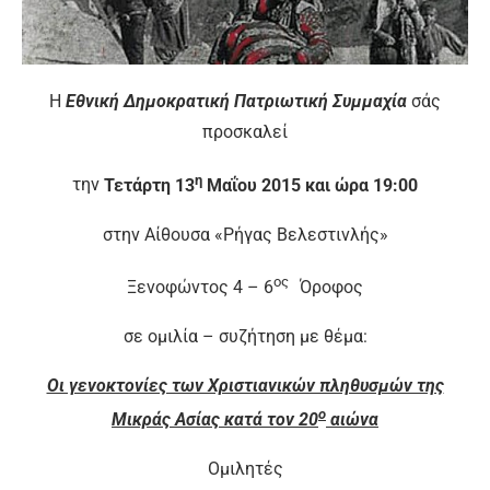
Η
Εθνική Δημοκρατική Πατριωτική Συμμαχία
σάς
προσκαλεί
η
την
Τετάρτη 13
Μαΐου 2015 και ώρα 19:00
στην Αίθουσα «Ρήγας Βελεστινλής»
ος
Ξενοφώντος 4 – 6
Όροφος
σε ομιλία – συζήτηση με θέμα:
Οι γενοκτονίες των Χριστιανικών πληθυσμών της
ο
Μικράς Ασίας κατά τον 20
αιώνα
Ομιλητές