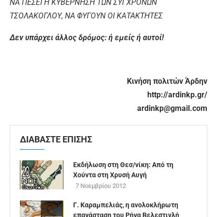
ΝΑ
ΠΕΣΕΙ
Η
ΚΥΒΕΡΝΗΣΗ
ΤΩΝ
ΣΥΓΧΡΟΝΩΝ
ΤΣΟΛΑΚΟΓΛΟΥ
,
ΝΑ
ΦΥΓΟΥΝ
ΟΙ
ΚΑΤΑΚΤΗΤΕΣ
Δεν
υπάρχει
άλλος
δρόμος
:
ή
εμείς
ή
αυτοί
!
Κινήση
πολιτών
Άρδην
http://ardinkp.gr/
ardinkp@gmail.com
ΔΙΑΒΑΣΤΕ ΕΠΙΣΗΣ
Εκδήλωση στη Θεσ/νίκη: Από τη
Χούντα στη Χρυσή Αυγή
7 Νοεμβρίου 2012
Γ. Καραμπελιάς, η ανολοκλήρωτη
επανάσταση του Ρήγα Βελεστινλή