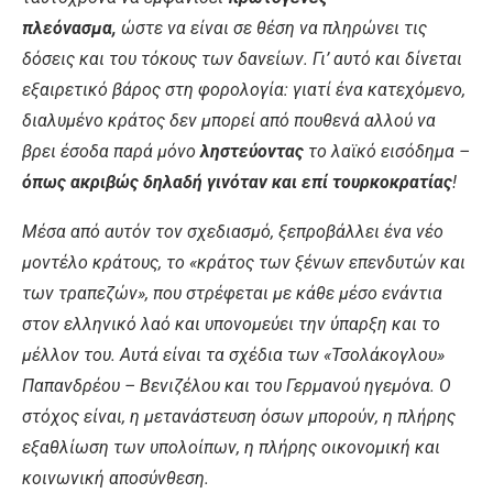
πλεόνασμα
,
ώστε
να
είναι
σε
θέση
να
πληρώνει
τις
δόσεις
και
του
τόκους
των
δανείων
.
Γι
’
αυτό
και
δίνεται
εξαιρετικό
βάρος
στη
φορολογία
:
γιατί
ένα
κατεχόμενο
,
διαλυμένο
κράτος
δεν
μπορεί
από
πουθενά
αλλού
να
βρει
έσοδα
παρά
μόνο
ληστεύοντας
το
λαϊκό
εισόδημα
–
όπως
ακριβώς
δηλαδή
γινόταν
και
επί
τουρκοκρατίας
!
Μέσα
από
αυτόν
τον
σχεδιασμό
,
ξεπροβάλλει
ένα
νέο
μοντέλο
κράτους
,
το
«
κράτος
των
ξένων
επενδυτών
και
των
τραπεζών
»,
που
στρέφεται
με
κάθε
μέσο
ενάντια
στον
ελληνικό
λαό
και
υπονομεύει
την
ύπαρξη
και
το
μέλλον
του
.
Αυτά
είναι
τα
σχέδια
των
«
Τσολάκογλου
»
Παπανδρέου
–
Βενιζέλου
και
του
Γερμανού
ηγεμόνα
.
Ο
στόχος
είναι
,
η
μετανάστευση
όσων
μπορούν
,
η
πλήρης
εξαθλίωση
των
υπολοίπων
,
η
πλήρης
οικονομική
και
κοινωνική
αποσύνθεση
.