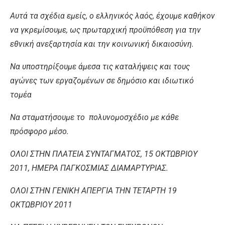
Αυτά
τα
σχέδια
εμείς
,
ο
ελληνικός
λαός
,
έχουμε
καθήκον
να
γκρεμίσουμε
,
ως
πρωταρχική
προϋπόθεση
για
την
εθνική
ανεξαρτησία
και
την
κοινωνική
δικαιοσύνη
.
Να
υποστηρίξουμε
άμεσα
τις
καταλήψεις
και
τους
αγώνες
των
εργαζομένων
σε
δημόσιο
και
ιδιωτικό
τομέα
Να
σταματήσουμε
το
πολυνομοσχέδιο
με
κάθε
πρόσφορο
μέσο
.
ΟΛΟΙ
ΣΤΗΝ
ΠΛΑΤΕΙΑ
ΣΥΝΤΑΓΜΑΤΟΣ
, 15
ΟΚΤΩΒΡΙΟΥ
2011,
ΗΜΕΡΑ
ΠΑΓΚΟΣΜΙΑΣ
ΔΙΑΜΑΡΤΥΡΙΑΣ
.
ΟΛΟΙ
ΣΤΗΝ
ΓΕΝΙΚΗ
ΑΠΕΡΓΙΑ
ΤΗΝ
ΤΕΤΑΡΤΗ
19
ΟΚΤΩΒΡΙΟΥ
2011