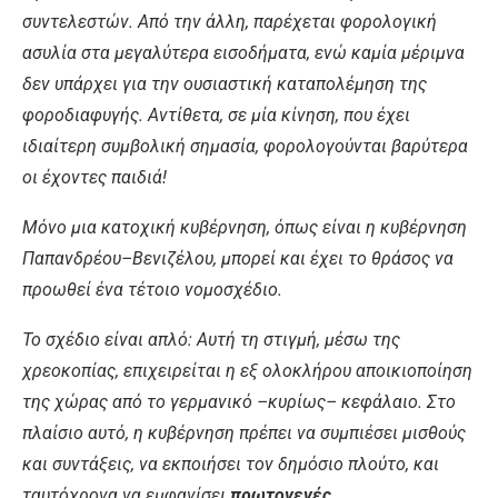
συντελεστών
.
Από
την
άλλη
,
παρέχεται
φορολογική
ασυλία
στα
μεγαλύτερα
εισοδήματα
,
ενώ
καμία
μέριμνα
δεν
υπάρχει
για
την
ουσιαστική
καταπολέμηση
της
φοροδιαφυγής
.
Αντίθετα
,
σε
μία
κίνηση
,
που
έχει
ιδιαίτερη
συμβολική
σημασία
,
φορολογούνται
βαρύτερα
οι
έχοντες
παιδιά
!
Μόνο
μια
κατοχική
κυβέρνηση
,
όπως
είναι
η
κυβέρνηση
Παπανδρέου
–
Βενιζέλου
,
μπορεί
και
έχει
το
θράσος
να
προωθεί
ένα
τέτοιο
νομοσχέδιο
.
Το
σχέδιο
είναι
απλό
:
Αυτή
τη
στιγμή
,
μέσω
της
χρεοκοπίας
,
επιχειρείται
η
εξ
ολοκλήρου
αποικιοποίηση
της
χώρας
από
το
γερμανικό
–
κυρίως
–
κεφάλαιο
.
Στο
πλαίσιο
αυτό
,
η
κυβέρνηση
πρέπει
να
συμπιέσει
μισθούς
και
συντάξεις
,
να
εκποιήσει
τον
δημόσιο
πλούτο
,
και
ταυτόχρονα
να
εμφανίσει
πρωτογενές