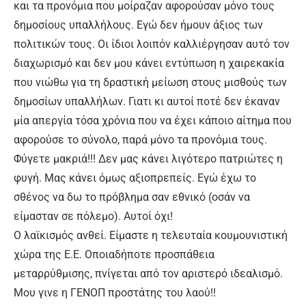
και τα προνόμια που μοίραζαν αφορούσαν μόνο τους
δημοσίους υπαλλήλους. Εγώ δεν ήμουν άξιος των
πολιτικών τους. Οι ίδιοι λοιπόν καλλιέργησαν αυτό τον
διαχωρισμό και δεν μου κάνει εντύπωση η χαιρεκακία
που νιώθω για τη δραστική μείωση στους μισθούς των
δημοσίων υπαλλήλων. Γιατι κι αυτοί ποτέ δεν έκαναν
μία απεργία τόσα χρόνια που να έχει κάποιο αίτημα που
αφορούσε το σύνολο, παρά μόνο τα προνόμια τους.
Φύγετε μακριά!!! Δεν μας κάνει λιγότερο πατριώτες η
φυγή. Μας κάνει όμως αξιοπρεπείς. Εγώ έχω το
σθένος να δω το πρόβλημα σαν εθνικό (οσάν να
είμασταν σε πόλεμο). Αυτοί όχι!
Ο λαϊκισμός ανθεί. Είμαστε η τελευταία κουμουνιστική
χώρα της Ε.Ε. Οποιαδήποτε προσπάθεια
μεταρρύθμισης, πνίγεται από τον αριστερό ιδεαλισμό.
Μου γινε η ΓΕΝΟΠ προστάτης του λαού!!