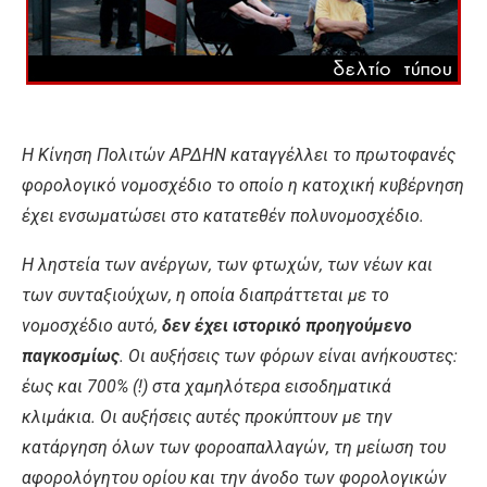
Η
Κίνηση
Πολιτών
ΑΡΔΗΝ
καταγγέλλει
το
πρωτοφανές
φορολογικό
νομοσχέδιο
το
οποίο
η
κατοχική
κυβέρνηση
έχει
ενσωματώσει
στο
κατατεθέν
πολυνομοσχέδιο
.
Η
ληστεία
των
ανέργων
,
των
φτωχών
,
των
νέων
και
των
συνταξιούχων
,
η
οποία
διαπράττεται
με
το
νομοσχέδιο
αυτό
,
δεν
έχει
ιστορικό
προηγούμενο
παγκοσμίως
.
Οι
αυξήσεις
των
φόρων
είναι
ανήκουστες
:
έως
και
700% (!)
στα
χαμηλότερα
εισοδηματικά
κλιμάκια
.
Οι
αυξήσεις
αυτές
προκύπτουν
με
την
κατάργηση
όλων
των
φοροαπαλλαγών
,
τη
μείωση
του
αφορολόγητου
ορίου
και
την
άνοδο
των
φορολογικών