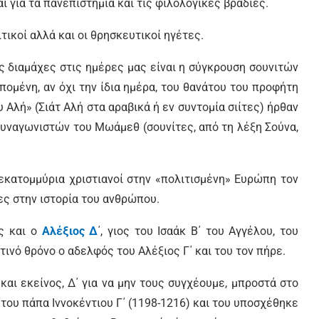
 για τα πανεπιστήμια και τις φιλολογικές βραδιές.
τικοί αλλά και οι θρησκευτικοί ηγέτες.
 διαμάχες στις ημέρες μας είναι η σύγκρουση σουνιτών
επομένη, αν όχι την ίδια ημέρα, του θανάτου του προφήτη
 Αλή» (Σιάτ Αλή στα αραβικά ή εν συντομία σιίτες) ήρθαν
συναγωνιστών του Μωάμεθ (σουνίτες, από τη λέξη Σούνα,
 εκατομμύρια χριστιανοί στην «πολιτισμένη» Ευρώπη τον
ς στην ιστορία του ανθρώπου.
ς και ο
Αλέξιος Δ
΄, γιος του Ισαάκ Β΄ του Αγγέλου, του
ινό θρόνο ο αδελφός του Αλέξιος Γ΄ και του τον πήρε.
και εκείνος, Δ΄ για να μην τους συγχέουμε, μπροστά στο
του πάπα Ιννοκέντιου Γ΄ (1198-1216) και του υποσχέθηκε