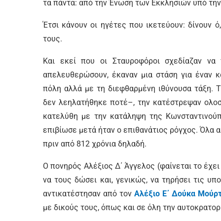
τα πάντα: από την Ένωση των Εκκλησιών υπό τη
Έτσι κάνουν οι ηγέτες που ικετεύουν: δίνουν ό
τους.
Και εκεί που οι Σταυροφόροι σχεδίαζαν να
απελευθερώσουν, έκαναν μια στάση για έναν κ
πόλη αλλά με τη διεφθαρμένη ιθύνουσα τάξη. 
δεν λεηλατήθηκε ποτέ–, την κατέστρεψαν ολοσ
κατελύθη με την κατάληψη της Κωνσταντινούπ
επιβίωσε μετά ήταν ο επιθανάτιος ρόγχος. Όλα α
πριν από 812 χρόνια δηλαδή.
Ο πονηρός Αλέξιος Δ΄ Άγγελος (φαίνεται το έχε
να τους δώσει και, γενικώς, να τηρήσει τις υπο
αντικατέστησαν από τον
Αλέξιο Ε΄ Δούκα Μούρ
με δικούς τους, όπως και σε όλη την αυτοκρατορ