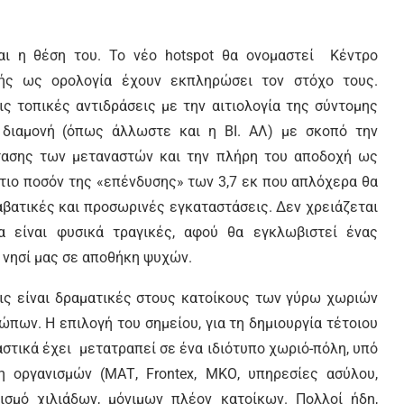
αι η θέση του. Το νέο hotspot θα ονομαστεί Κέντρο
χής ως ορολογία έχουν εκπληρώσει τον στόχο τους.
ς τοπικές αντιδράσεις με την αιτιολογία της σύντομης
η διαμονή (όπως άλλωστε και η ΒΙ. ΑΛ) με σκοπό την
τασης των μεταναστών και την πλήρη του αποδοχή ως
στιο ποσόν της «επένδυσης» των 3,7 εκ που απλόχερα θα
ταβατικές και προσωρινές εγκαταστάσεις. Δεν χρειάζεται
α είναι φυσικά τραγικές, αφού θα εγκλωβιστεί ένας
νησί μας σε αποθήκη ψυχών.
ις είναι δραματικές στους κατοίκους των γύρω χωριών
ώπων. Η επιλογή του σημείου, για τη δημιουργία τέτοιου
στικά έχει μετατραπεί σε ένα ιδιότυπο χωριό-πόλη, υπό
 οργανισμών (ΜΑΤ, Frontex, ΜΚΟ, υπηρεσίες ασύλου,
σμό χιλιάδων, μόνιμων πλέον κατοίκων. Πολλοί ήδη,