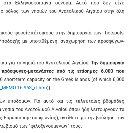
 στα Ελληνοσκοπιανά σύνορα. Αυτό που δεν είχε
ν ο ρόλος των νησιών του Ανατολικού Αιγαίου στην όλη
πικούς φορείς-κάτοικους στην δημιουργία των hotspots,
 Υποδοχής με υποτιθέμενη αναχώρηση των προσφύγων-
κά για τα νησιά του Ανατολικού Αιγαίου;
Την δημιουργία
α πρόσφυγες-μετανάστες από τις επίσημες 6.000 που
 short-term capacity on the Greek islands (of which 6,000
se_MEMO-16-963_el.htm
)}.
ν υποδομών. Για αυτό και τις τελευταίες βδομάδες
 νησιά του Ανατολικού Αιγαίου όπου ήδη λειτουργούν τα
της Ευρωπαϊκής συμφωνίας), αντίθετα με την βούληση των
λωβισμό των ”φιλοξενούμενών” τους.