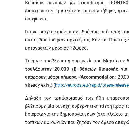
Βορείων συνόρων με τοποθέτηση FRONTEX
διευκρινιστεί, ή καλύτερα αποσιωπήθηκε, ήτα
συμφωνία.
Για να μετριαστούν οι αντιδράσεις από τους το
αυτά βαπτίσθηκαν αρχικά, ως Κέντρα Πρώτης
μεταναστών μέσα σε 72ώρες.
Τι όμως προβλέπει η συμφωνία του Μαρτίου ειδι
τουλάχιστον 20.000 (!) θέσεων διαμονής γι
υπάρχουν μέχρι σήμερα
. {
Accommodation:
20,000
already exist) (
http://europa.eu/rapid/press-relea
Δηλαδή τον τριπλασιασμό των ήδη υπαρχουσώ
βλέπουμε μία συνεχή κυβερνητική πίεση προς τα
hotspots για την δημιουργία νέων (στο πλαίσιο 
τοπικών κοινωνιών που ζητούν τον άμεσο απεγκ