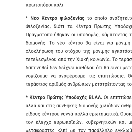
πρωτοπόροι πάλι.
*
Νέο Κέντρο φιλοξενίας
το οποίο αναζητείτ
Φιλοξενίας, διότι τα Κέντρα Πρώτης Υποδο
Πραγματοποιήθηκαν οι υποδομές, κάμπτοντας τι
διαμονής. Το νέο κέντρο θα είναι για μόνιμ
ολοκλήρωση του στόχου της μόνιμης εγκατάσ
τετελεσμένου από την Χιακή κοινωνία. Το τερά
δαπανηθεί δεν δείχνει καθόλου ότι θα είναι με
νομίζουμε να αναφέρουμε τις επιπτώσεις. Θ
τεράστιος αριθμός ανθρώπων μετατρέποντας το 
* Κέντρο Πρώτης Υποδοχής ΒΙ.ΑΛ.
Οι επιπτώσε
αλλά και στις συνθήκες διαμονής χιλιάδων ανθρ
είδους κέντρου γεννά πολλά ερωτηματικά. Ουσια
τον έλεγχο ευρωπαϊκών, κυβερνητικών και μη
μεταφραστές κλπ) με τον παράλληλο εγκλωβι