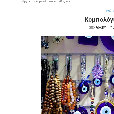
Αρχική
»
Κομπολόγια και ιθαγενείς
Γνώμ
Κομπολόγι
από
Άρδην - Ρή