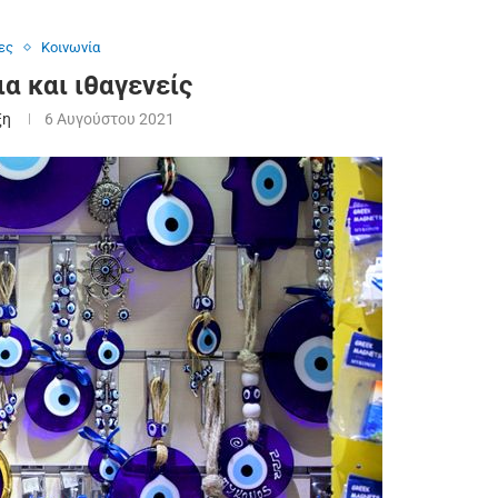
ες
Κοινωνία
α και ιθαγενείς
ξη
6 Αυγούστου 2021