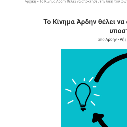
Αρχική
»
Το Κίνημα Άρδην θέλει να αποκτήσει την δική του φω
Το Κίνημα Άρδην θέλει να
υποστ
από
Άρδην - Ρήξ