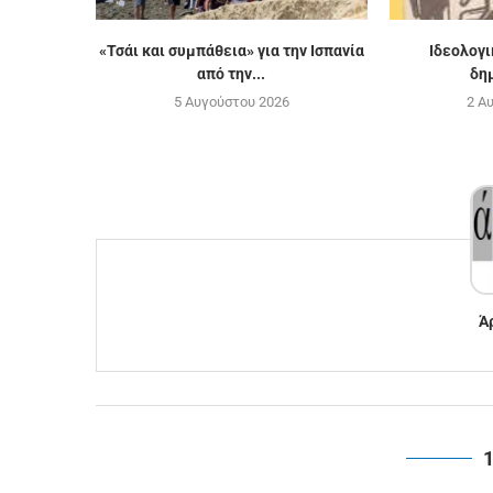
«Τσάι και συμπάθεια» για την Ισπανία
Ιδεολογ
από την...
δη
5 Αυγούστου 2026
2 Α
Ά