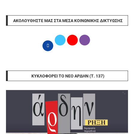
ΑΚΟΛΟΥΘΉΣΤΕ ΜΑΣ ΣΤΑ ΜΈΣΑ ΚΟΙΝΩΝΙΚΉΣ ΔΙΚΤΎΩΣΗΣ
ΚΥΚΛΟΦΟΡΕΊ ΤΟ ΝΈΟ ΆΡΔΗΝ (Τ. 137)