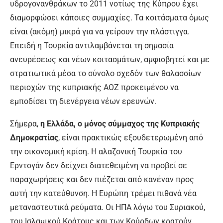
υδρογονανθράκων το 2011 νοτίως της Κύπρου έχει
διαμορφώσει κάποιες συμμαχίες. Τα κοιτάσματα όμως
είναι (ακόμη) μικρά για να γείρουν την πλάστιγγα.
Επειδή η Τουρκία αντιλαμβάνεται τη σημασία
ανευρέσεως και νέων κοιτασμάτων, αμφισβητεί και με
στρατιωτικά μέσα το σύνολο σχεδόν των θαλασσίων
περιοχών της κυπριακής ΑΟΖ προκειμένου να
εμποδίσει τη διενέργεια νέων ερευνών.
Σήμερα,
η Ελλάδα, ο μόνος σύμμαχος της Κυπριακής
Δημοκρατίας
, είναι πρακτικώς εξουδετερωμένη από
την οικονομική κρίση. Η αλαζονική Τουρκία του
Ερντογάν δεν δείχνει διατεθειμένη να προβεί σε
παραχωρήσεις και δεν πιέζεται από κανέναν προς
αυτή την κατεύθυνση. Η Ευρώπη τρέμει πιθανά νέα
μεταναστευτικά ρεύματα. Οι ΗΠΑ λόγω του Συριακού,
του Ισλαμικού Κράτους και των Κούρδων κρατούν