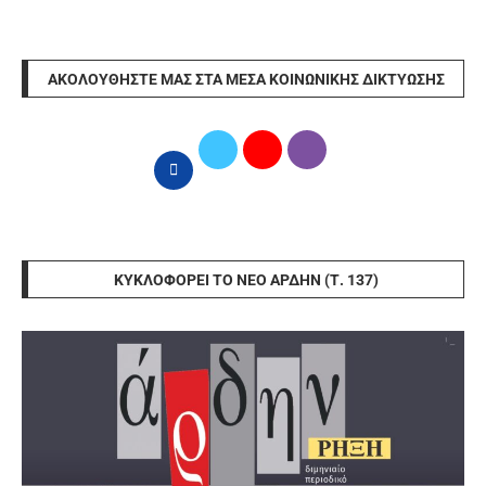
ΑΚΟΛΟΥΘΉΣΤΕ ΜΑΣ ΣΤΑ ΜΈΣΑ ΚΟΙΝΩΝΙΚΉΣ ΔΙΚΤΎΩΣΗΣ
ΚΥΚΛΟΦΟΡΕΊ ΤΟ ΝΈΟ ΆΡΔΗΝ (Τ. 137)