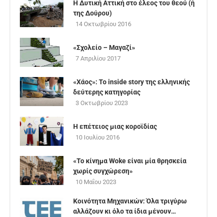
Η Δυτική Αττική στο έλεος του θεού (ή
της Δούρου)
14 Οκτωβρίου 2016
«Σχολείο – Μαγαζί»
7 Απριλίου 2017
«Χάος»: Το inside story της ελληνικής
δεύτερης κατηγορίας
3 Οκτωβρίου 2023
Η επέτειος μιας κοροϊδίας
10 Ιουλίου 2016
«Το κίνημα Woke είναι μία θρησκεία
χωρίς συγχώρεση»
10 Μαΐου 2023
Κοινότητα Μηχανικών: Όλα τριγύρω
αλλάζουν κι όλο τα ίδια μένουν…