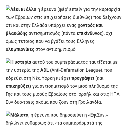
Λέει κι άλλα
η έρευνα (φέρ’ ειπείν για την κυριαρχία
των Εβραίων στις επιχειρήσεις διεθνώς) που δείχνουν
ότι και στην Ελλάδα υπάρχει ένας
χοντρός και
βλακώδης
αντισημιτισμός (πάντα
επικίνδυνος
), όχι
όμως τέτοιος που να βγάζει τους Ελληνες
ολυμπιονίκες
στον αντισημιτισμό.
Η υστερία
αυτού του συμπεράσματος ταυτίζεται με
την υστερία της
ADL
(Anti-Defamation League), που
εδρεύει στη Νέα Υόρκη κι έχει
προγράψει
(και
επικηρύξει
) για αντισημιτισμό τον μισό πληθυσμό της
Γης και τους μισούς Εβραίους στο Ισραήλ και στις ΗΠΑ.
Συν δυο-τρεις ακόμα που ζουν στη Γροιλανδία.
Μάλιστα,
η έρευνα που δημοσιεύει η «Εφ.Συν.»
δηλώνει ευθαρσώς ότι «τα συμπεράσματά της