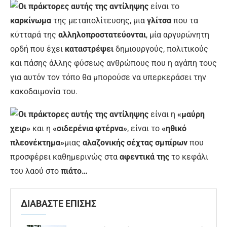
Οι πράκτορες αυτής της αντίληψης
είναι το
καρκίνωμα
της μεταπολίτευσης, μια
γλίτσα
που τα
κύτταρά της
αλληλοπροστατεύονται
, μία αργυρώνητη
ορδή που έχει
καταστρέψει
δημιουργούς, πολιτικούς
και πάσης άλλης φύσεως ανθρώπους που η αγάπη τους
για αυτόν τον τόπο θα μπορούσε να υπερκεράσει την
κακοδαιμονία του.
Οι πράκτορες αυτής της αντίληψης
είναι η
«μαύρη
χειρ»
και η
«σιδερένια φτέρνα»
, είναι το
«ηθικό
πλεονέκτημα»
μιας
αλαζονικής σέχτας σμπίρων
που
προσφέρει καθημερινώς στα
αφεντικά της
το κεφάλι
του λαού στο
πιάτο…
ΔΙΑΒΑΣΤΕ ΕΠΙΣΗΣ