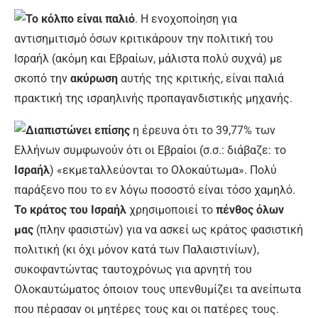
Το κόλπο είναι παλιό
. Η ενοχοποίηση για
αντισημιτισμό όσων κριτικάρουν την πολιτική του
Ισραήλ (ακόμη και Εβραίων, μάλιστα πολύ συχνά) με
σκοπό την
ακύρωση
αυτής της κριτικής, είναι παλιά
πρακτική της ισραηλινής προπαγανδιστικής μηχανής.
Διαπιστώνει επίσης
η έρευνα ότι το 39,77% των
Ελλήνων συμφωνούν ότι οι Εβραίοι (σ.σ.: διάβαζε: το
Ισραήλ
) «εκμεταλλεύονται το Ολοκαύτωμα». Πολύ
παράξενο που το εν λόγω ποσοστό είναι τόσο χαμηλό.
Το κράτος του Ισραήλ
χρησιμοποιεί το
πένθος όλων
μας
(πλην φασιστών) για να ασκεί ως κράτος φασιστική
πολιτική (κι όχι μόνον κατά των Παλαιστινίων),
συκοφαντώντας ταυτοχρόνως για αρνητή του
Ολοκαυτώματος όποιον τους υπενθυμίζει τα ανείπωτα
που πέρασαν οι μητέρες τους και οι πατέρες τους.