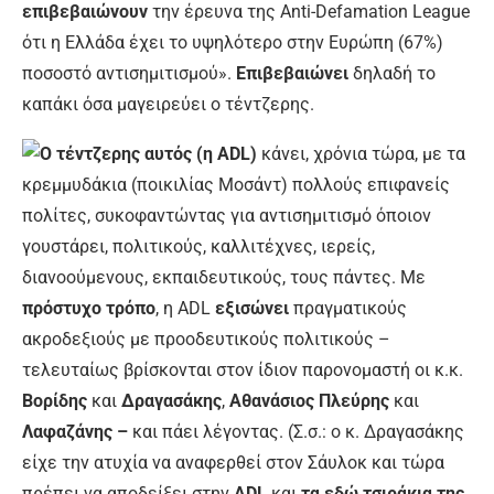
επιβεβαιώνουν
την έρευνα της Anti-Defamation League
ότι η Ελλάδα έχει το υψηλότερο στην Ευρώπη (67%)
ποσοστό αντισημιτισμού».
Επιβεβαιώνει
δηλαδή το
καπάκι όσα μαγειρεύει ο τέντζερης.
Ο τέντζερης αυτός (η
ADL
)
κάνει, χρόνια τώρα, με τα
κρεμμυδάκια (ποικιλίας Μοσάντ) πολλούς επιφανείς
πολίτες, συκοφαντώντας για αντισημιτισμό όποιον
γουστάρει, πολιτικούς, καλλιτέχνες, ιερείς,
διανοούμενους, εκπαιδευτικούς, τους πάντες. Με
πρόστυχο τρόπο
, η ADL
εξισώνει
πραγματικούς
ακροδεξιούς με προοδευτικούς πολιτικούς –
τελευταίως βρίσκονται στον ίδιον παρονομαστή οι κ.κ.
Βορίδης
και
Δραγασάκης
,
Αθανάσιος Πλεύρης
και
Λαφαζάνης –
και πάει λέγοντας. (Σ.σ.: ο κ. Δραγασάκης
είχε την ατυχία να αναφερθεί στον Σάυλοκ και τώρα
πρέπει να αποδείξει στην
ADL
και
τα εδώ τσιράκια της