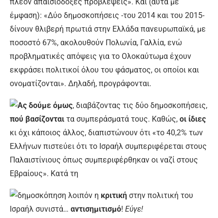
πλέον απαισιόδοξες προβλέψεις». Και (αυτά με
έμφαση): «Δύο δημοσκοπήσεις -του 2014 και του 2015-
δίνουν θλιβερή πρωτιά στην Ελλάδα πανευρωπαϊκά, με
ποσοστό 67%, ακολουθούν Πολωνία, Γαλλία, ενώ
προβληματικές απόψεις για το Ολοκαύτωμα έχουν
εκφράσει πολιτικοί όλου του φάσματος, οι οποίοι και
ονοματίζονται». Δηλαδή, προγράφονται.
Ας δούμε όμως
, διαβάζοντας τις δύο δημοσκοπήσεις,
πού βασίζονται
τα συμπεράσματά τους. Καθώς,
οι ίδιες
κι όχι κάποιος άλλος, διαπιστώνουν ότι «το 40,2% των
Ελλήνων πιστεύει ότι το Ισραήλ συμπεριφέρεται στους
Παλαιστίνιους όπως συμπεριφέρθηκαν οι ναζί στους
Εβραίους». Κατά τη
δημοσκόπηση λοιπόν η
κριτική
στην πολιτική του
Ισραήλ συνιστά…
αντισημιτισμό
!
Εύγε!