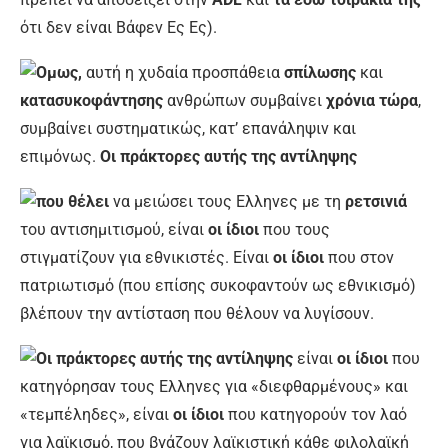
ότι δεν είναι Βάφεν Ες Ες).
Ομως,
αυτή η χυδαία προσπάθεια
σπίλωσης
και
κατασυκοφάντησης
ανθρώπων συμβαίνει
χρόνια τώρα
,
συμβαίνει συστηματικώς, κατ’ επανάληψιν και
επιμόνως.
Οι πράκτορες αυτής της αντίληψης
που θέλει
να μειώσει τους Ελληνες με τη
ρετσινιά
του αντισημιτισμού, είναι
οι ίδιοι
που τους
στιγματίζουν για εθνικιστές. Είναι
οι ίδιοι
που στον
πατριωτισμό (που επίσης συκοφαντούν ως εθνικισμό)
βλέπουν την αντίσταση που θέλουν να λυγίσουν.
Οι πράκτορες αυτής της αντίληψης
είναι
οι ίδιοι
που
κατηγόρησαν τους Ελληνες για «διεφθαρμένους» και
«τεμπέληδες», είναι
οι ίδιοι
που κατηγορούν τον λαό
για λαϊκισμό, που βγάζουν λαϊκιστική κάθε φιλολαϊκή