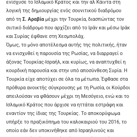
ενίσχυσε το Ισλαμικό Κράτος και την αλ Κάιντα στη
λογική της δημιουργίας ενός σουνιτικού διαδρόμου
από τη
Σ. Αραβία
μέχρι την Τουρκία, διασπώντας τον
σιιτικό διάδρομο που αρχίζει από το Ιράν και μέσω Ιράκ
και Συρίας έφθανε στη Χεσμπολάχ.
Όμως, το μόνο αποτέλεσμα αυτής της πολιτικής, ήταν
να ενισχυθεί η παρουσία της Ρωσίας, να διαρραγεί ο
άξονας Τουρκίας-Ισραήλ, και κυρίως, να αναπτυχθεί η
κουρδική παρουσία και στην υπό αποσύνθεση Συρία. Η
Τουρκία είχε αποτύχει σε όλα τα μέτωπα. Έφθασε στα
πρόθυρα ανοικτής σύγκρουσης με τη Ρωσία, οι Κούρδοι
απειλούσαν να φθάσουν μέχρι τη Μεσόγειο, ενώ και το
Ισλαμικό Κράτος που άρχισε να ηττάται εστράφη και
εναντίον της ίδιας της Τουρκίας. Το αποκορύφωμα
υπήρξε το πραξικόπημα του καλοκαιριού του 2016, το
οποίο εάν δεν υποκινήθηκε από Ισραηλινούς και