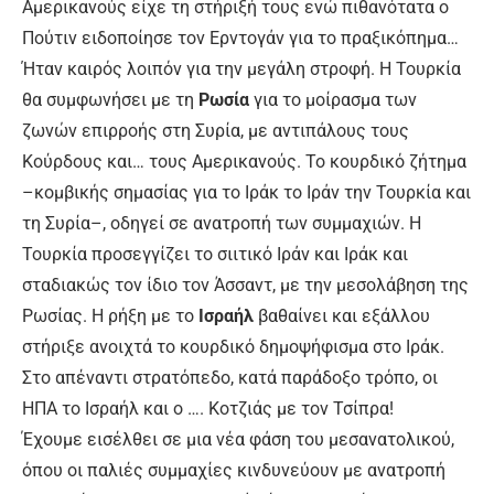
Αμερικανούς είχε τη στήριξή τους ενώ πιθανότατα ο
Πούτιν ειδοποίησε τον Ερντογάν για το πραξικόπημα…
Ήταν καιρός λοιπόν για την μεγάλη στροφή. Η Τουρκία
θα συμφωνήσει με τη
Ρωσία
για το μοίρασμα των
ζωνών επιρροής στη Συρία, με αντιπάλους τους
Κούρδους και… τους Αμερικανούς. Το κουρδικό ζήτημα
–κομβικής σημασίας για το Ιράκ το Ιράν την Τουρκία και
τη Συρία–, οδηγεί σε ανατροπή των συμμαχιών. Η
Τουρκία προσεγγίζει το σιιτικό Ιράν και Ιράκ και
σταδιακώς τον ίδιο τον Άσσαντ, με την μεσολάβηση της
Ρωσίας. Η ρήξη με το
Ισραήλ
βαθαίνει και εξάλλου
στήριξε ανοιχτά το κουρδικό δημοψήφισμα στο Ιράκ.
Στο απέναντι στρατόπεδο, κατά παράδοξο τρόπο, οι
ΗΠΑ το Ισραήλ και ο …. Κοτζιάς με τον Τσίπρα!
Έχουμε εισέλθει σε μια νέα φάση του μεσανατολικού,
όπου οι παλιές συμμαχίες κινδυνεύουν με ανατροπή