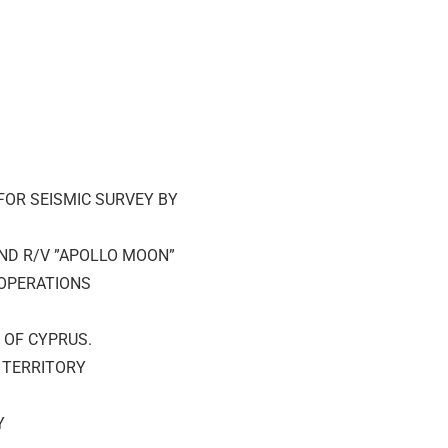
FOR SEISMIC SURVEY BY
AND R/V ”APOLLO MOON”
 OPERATIONS
 OF CYPRUS.
E TERRITORY
Y