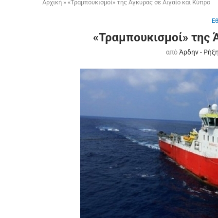
Αρχική
»
«Τραμπουκισμοί» της Άγκυρας σε Αιγαίο και Κύπρο
Ε
«Τραμπουκισμοί» της Ά
από
Άρδην - Ρήξ