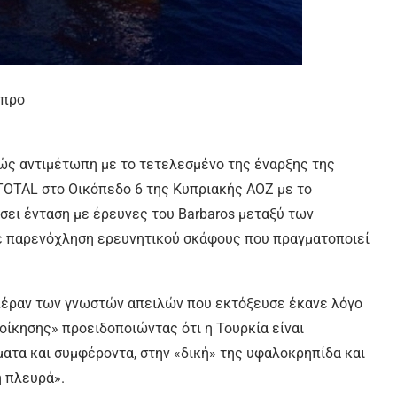
θώς αντιμέτωπη με το τετελεσμένο της έναρξης της
TOTAL στο Οικόπεδο 6 της Κυπριακής ΑΟΖ με το
σει ένταση με έρευνες του Barbaros μεταξύ των
ε παρενόχληση ερευνητικού σκάφους που πραγματοποιεί
 πέραν των γνωστών απειλών που εκτόξευσε έκανε λόγο
οίκησης» προειδοποιώντας ότι η Τουρκία είναι
ματα και συμφέροντα, στην «δική» της υφαλοκρηπίδα και
ή πλευρά».