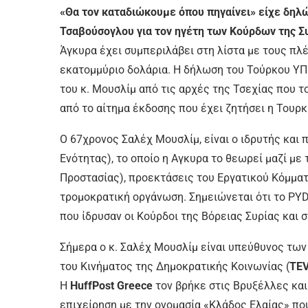
«Θα τον καταδιώκουμε όπου πηγαίνει» είχε δη
Τσαβούσογλου για τον ηγέτη των Κούρδων της Συ
Άγκυρα έχει συμπεριλάβει στη λίστα με τους πλέ
εκατομμύριο δολάρια. Η δήλωση του Τούρκου ΥΠ
του κ. Μουσλίμ από τις αρχές της Τσεχίας που τ
από το αίτημα έκδοσης που έχει ζητήσει η Τουρ
Ο 67χρονος Σαλέχ Μουσλίμ, είναι ο ιδρυτής κα
Ενότητας), το οποίο η Αγκυρα το θεωρεί μαζί με
Προστασίας)
, προεκτάσεις του Εργατικού Κόμματ
τρομοκρατική οργάνωση. Σημειώνεται ότι το
PY
που ίδρυσαν οι Κούρδοι της Βόρειας Συρίας
και σ
Σήμερα ο κ. Σαλέχ Μουσλίμ είναι υπεύθυνος τ
του Κινήματος της Δημοκρατικής Κοινωνίας (
TE
Η
HuffPost Greece
τον βρήκε στις Βρυξέλλες και 
επιχείρηση με την ονομασία «Κλάδος Ελαίας»
που