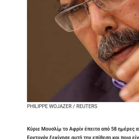
PHILIPPE WOJAZER / REUTERS
Κύριε Μουσλίμ το Αφρίν έπειτα από 58 ημέρες α
Ερντογάν ξεκίνησε αυτή την επίθεση και ποια εί