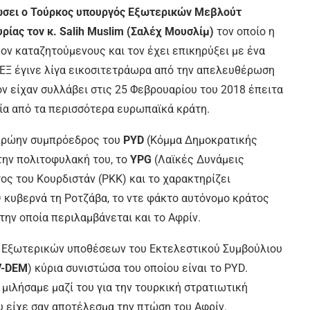
λώσει ο Τούρκος υπουργός Εξωτερικών Μεβλούτ
ρίας τον κ.
Salih Muslim
(Σαλέχ Μουσλίμ)
τον οποίο η
ον καταζητούμενους και τον έχει επικηρύξει με ένα
ΕΞ έγινε λίγα εικοσιτετράωρα από την απελευθέρωση
ον είχαν συλλάβει στις 25 Φεβρουαρίου του 2018 έπειτα
κία από τα περισσότερα ευρωπαϊκά κράτη.
ι πρώην συμπρόεδρος του
PYD
(Κόμμα Δημοκρατικής
 την πολιτοφυλακή του, το
YPG
(
Λαϊκές Δυνάμεις
ος του Κουρδιστάν (PKK) και το χαρακτηρίζει
D
κυβερνά τη Ροτζάβα, το ντε φάκτο αυτόνομο κράτος
την οποία περιλαμβάνεται και το Αφρίν.
ων Εξωτερικών υποθέσεων του
Εκτελεστικού Συμβούλιου
V-DEM
)
κύρια συνιστώσα του οποίου είναι το PYD.
μιλήσαμε μαζί του για την τουρκική στρατιωτική
 είχε σαν αποτέλεσμα την πτώση του Αφρίν.