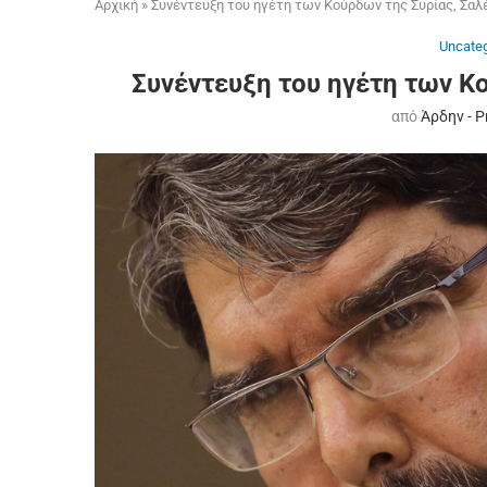
Αρχική
»
Συνέντευξη του ηγέτη των Κούρδων της Συρίας, Σαλ
Uncateg
Συνέντευξη του ηγέτη των Κ
από
Άρδην - 