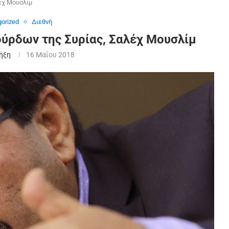
έχ Μουσλίμ
orized
Διεθνή
ούρδων της Συρίας, Σαλέχ Μουσλίμ
Ρήξη
16 Μαΐου 2018