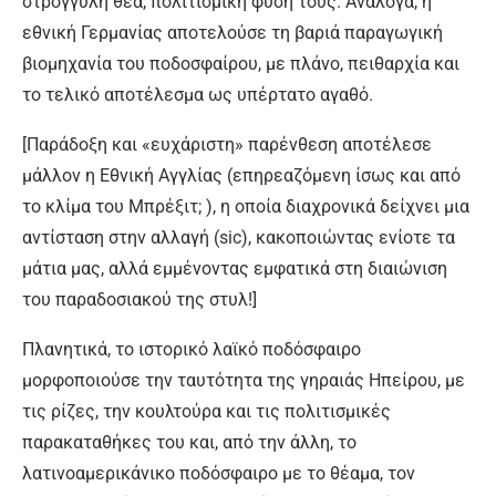
στρογγυλή θεά, πολιτισμική φύση τους. Ανάλογα, η
εθνική Γερμανίας αποτελούσε τη βαριά παραγωγική
βιομηχανία του ποδοσφαίρου, με πλάνο, πειθαρχία και
το τελικό αποτέλεσμα ως υπέρτατο αγαθό.
[Παράδοξη και «ευχάριστη» παρένθεση αποτέλεσε
μάλλον η Εθνική Αγγλίας (επηρεαζόμενη ίσως και από
το κλίμα του Μπρέξιτ; ), η οποία διαχρονικά δείχνει μια
αντίσταση στην αλλαγή (sic), κακοποιώντας ενίοτε τα
μάτια μας, αλλά εμμένοντας εμφατικά στη διαιώνιση
του παραδοσιακού της στυλ!]
Πλανητικά, το ιστορικό λαϊκό ποδόσφαιρο
μορφοποιούσε την ταυτότητα της γηραιάς Ηπείρου, με
τις ρίζες, την κουλτούρα και τις πολιτισμικές
παρακαταθήκες του και, από την άλλη, το
λατινοαμερικάνικο ποδόσφαιρο με το θέαμα, τον