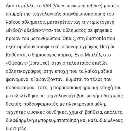
Από την άλλη, το VAR (Video assistant referee) μοιάζει
απαρχή της τεχνολογικής απανθρωποποίησης του
λαϊκού αθλήματος, μετατρέποντας την πρωτογενή
«ένδοξη αβεβαιότητα»
του αθλήματος σε ψηφιακό
προϊόν του μετανθρώπου. Όπως, στη δυστοπία που
εξιστορούσαν προφητικά, ο σεναριογράφος Πατρίκ
Κοβέν και ο δημιουργός κόμικς, Ενκί Μπιλάλ, στο
«Οφσάιντ»(Jors Jeu), όταν ο τελευταίος επιζών
αθλητικογράφος, στην εποχή που τα λαϊκά μαζικά
φαινόμενα εξαφανίζονταν, θυμάται το τέλος του
ποδοσφαίρου. Τότε, η παραδοσιακή ηρωική εποχή του
μετεξελίχθηκε σε τεχνολογική ύβρη, με γήπεδα χωρίς
θεατές, ποδοσφαιριστές με ηλεκτρονικά μέλη,
τεχνητές φυσικές συνθήκες, χημική βοήθεια, απόλυτα
διεφθαρμένη εμπορευματοποίηση και καλωδιωμένους
διαιτητές.