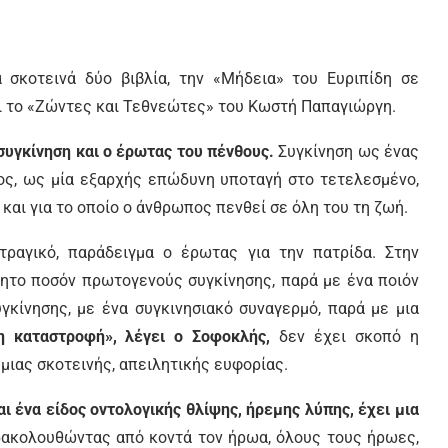
 σκοτεινά δύο βιβλία, την «Μήδεια» του Ευριπίδη σε
ι το «Ζώντες και Τεθνεώτες» του Κωστή Παπαγιώργη.
 συγκίνηση και ο έρωτας του πένθους.
Συγκίνηση ως ένας
ος, ως μία εξαρχής επώδυνη υποταγή στο τετελεσμένο,
 και για το οποίο ο άνθρωπος πενθεί σε όλη του τη ζωή.
ραγικό, παράδειγμα ο έρωτας για την πατρίδα. Στην
ητο ποσόν πρωτογενούς συγκίνησης, παρά με ένα ποιόν
γκίνησης, με ένα συγκινησιακό συναγερμό, παρά με μια
η καταστροφή», λέγει ο Σοφοκλής,
δεν έχει σκοπό η
 μιας σκοτεινής, απειλητικής ευφορίας.
ι ένα είδος οντολογικής θλίψης, ήρεμης λύπης, έχει μια
ακολουθώντας από κοντά τον ήρωα, όλους τους ήρωες,