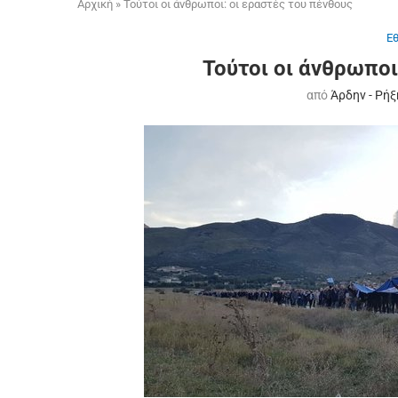
Αρχική
»
Τούτοι οι άνθρωποι: οι εραστές του πένθους
Ε
Τούτοι οι άνθρωποι
από
Άρδην - Ρήξ