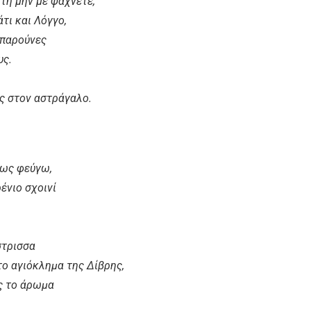
 με ψάχνετε,
ι Λόγγο,
ρούνες
ς.
 αστράγαλο.
φεύγω,
 σχοινί
ισσα
λημα της Δίβρης,
ο άρωμα