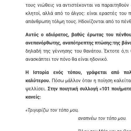
τους νιώθεις να αντιστέκονται να παραιτηθούν
κλητοί, αλλά από το άλγος: είναι εραστές του
απάνθρωπη τόλμη τους. Ηδονίζονται από το πένθ
Αυτός ο αδιόρατος, βαθύς έρωτας του πένθου
ανεπανόρθωτης, αναπότρεπτης πτώσης:
της βάν
δηλαδή της γέννησης του θανάτου. Έκτοτε ό,τι 
ανασκάπτει τον πόνο θα είναι ηδονικό.
Η Ιστορία ενός τόπου, γράφεται από πο
καλύτερου.
Πόσω μάλλον όταν η ποίηση καλείται
ψελλίσει.
Στην ποιητική συλλογή «101 ποιήματα
κανείς:
«Τριγυρίζω τον τόπο μου,
αναπνέω τον τόπο μου.