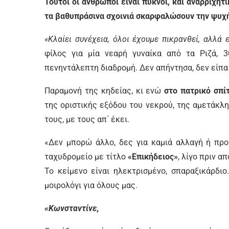
Τούτοι οι άνθρωποι είναι πυκνοί, και αναρριχητ
τα βαθυπράσινα σχοινιά σκαρφαλώσουν την ψυχή
«Κλαίει συνέχεια, όλοι έχουμε πικρανθεί, αλλά ε
φίλος για μία νεαρή γυναίκα από τα Ριζά, 
πενηντάλεπτη διαδρομή. Δεν απήντησα, δεν είπα τί
Παραμονή της κηδείας, κι ενώ
στο πατρικό σπί
της οριστικής εξόδου του νεκρού, της αμετάκλ
τους, με τους απ΄ έκει.
«Δεν μπορώ άλλο, δες για καμιά αλλαγή ή προ
ταχυδρομείο με τίτλο
«Επικήδειος»
, λίγο πριν α
Το κείμενο είναι ηλεκτρισμένο, σπαραξικάρδιο
μοιρολόγι για όλους μας.
«Κωνσταντίνε,