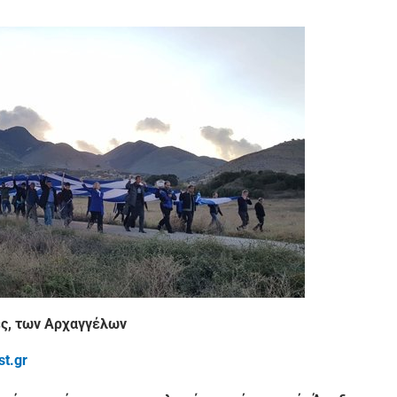
ς, των Αρχαγγέλων
st.gr