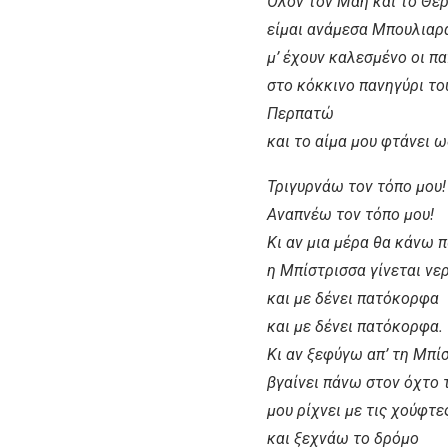
Όλον τον Μάη και το Θερτή μην
είμαι ανάμεσα Μπουλιαράτι κα
μ’ έχουν καλεσμένο οι παπα
στο κόκκινο πανηγύρι του
Περπατώ
και το αίμα μου φτάνει ως στον
Τριγυρνάω τον τόπο μου!
Αναπνέω τον τόπο μου!
Κι αν μια μέρα θα κάνω πως 
η Μπίστρισσα γίνεται νερένιο
και με δένει πατόκορφα
και με δένει πατόκορφα.
Κι αν ξεφύγω απ’ τη Μπίστρ
βγαίνει πάνω στον όχτο το αγιόκ
μου ρίχνει με τις χούφτες τ
και ξεχνάω το δρόμο