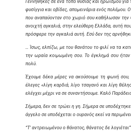
Γεννήθηκες σε ένα τόπο θυσίας και ηρωισμού για
φυσίγγια και οβίδες, απομεινάρια ενός πολέμου
που αναπαύονταν στο χωριό σου καθήλωσαν την ψ
ανοιχτή αγκαλιά, στην ελεύθερη Ελλάδα, αυτή πο
πρόσφερε την αγκαλιά αυτή. Εσύ δεν της αρνήθηκ
… Ίσως, ελπίζω, με του θανάτου το φιλί να τα κα
την ωραία κοιμωμένη σου. Το έγκλημά σου ήταν 
πολύ.
Έχουμε δέκα μέρες να ακούσουμε τη φωνή σου, 
έλεγες «λίγη καρδιά, λίγο τσαγανό και λίγη θέλη
ελέγχει μέχρι να σε συναντήσουμε. Καλό Παράδει
Σήμερα, δεν σε τρώει η γη. Σήμερα σε υποδέχτηκ
άγγελο σε υποδέχεται ο ουρανός εκεί να περιμένε
“Τ′ αντρειωμένου ο θάνατος, θάνατος δε λογιέται”