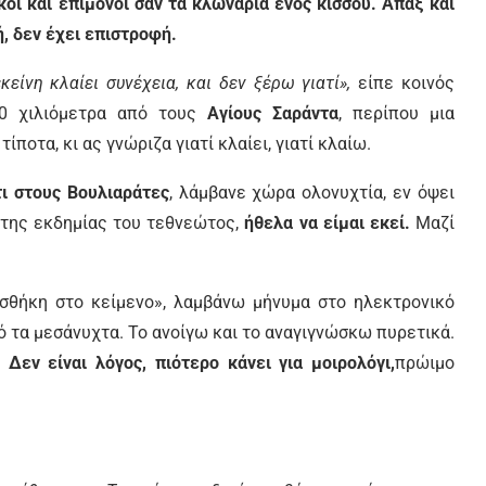
ικοί και επίμονοι σαν τα κλωνάρια ενός κισσού. Άπαξ και
, δεν έχει επιστροφή.
κείνη κλαίει συνέχεια, και δεν ξέρω γιατί»,
είπε κοινός
30 χιλιόμετρα από τους
Αγίους Σαράντα
, περίπου μια
ποτα, κι ας γνώριζα γιατί κλαίει, γιατί κλαίω.
τι στους Βουλιαράτες
, λάμβανε χώρα ολονυχτία, εν όψει
ητης εκδημίας του τεθνεώτος,
ήθελα να είμαι εκεί.
Μαζί
σθήκη στο κείμενο», λαμβάνω μήνυμα στο ηλεκτρονικό
πό τα μεσάνυχτα. Το ανοίγω και το αναγιγνώσκω πυρετικά.
.
Δεν είναι λόγος, πιότερο κάνει για μοιρολόγι,
πρώιμο