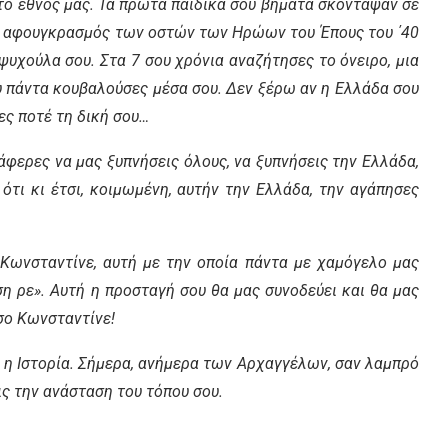
 το έθνος μας. Τα πρώτα παιδικά σου βήματα σκόνταψαν σε
. Ο αφουγκρασμός των οστών των Ηρώων του Έπους του ΄40
υχούλα σου. Στα 7 σου χρόνια αναζήτησες το όνειρο, μια
υ πάντα κουβαλούσες μέσα σου. Δεν ξέρω αν η Ελλάδα σου
ες ποτέ τη δική σου…
τάφερες να μας ξυπνήσεις όλους, να ξυπνήσεις την Ελλάδα,
ότι κι έτσι, κοιμωμένη, αυτήν την Ελλάδα, την αγάπησες
Κωνσταντίνε, αυτή με την οποία πάντα με χαμόγελο μας
ση ρε». Αυτή η προσταγή σου θα μας συνοδεύει και θα μας
σο Κωνσταντίνε!
ε η Ιστορία. Σήμερα, ανήμερα των Αρχαγγέλων, σαν λαμπρό
ις την ανάσταση του τόπου σου.