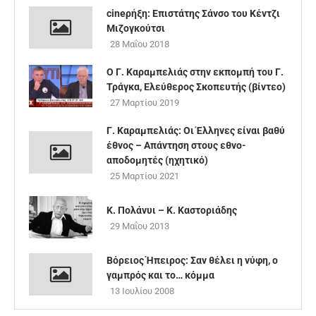
cineρήξη: Επιστάτης Σάνσο του Κέντζι
Μιζογκούτσι
28 Μαΐου 2018
Ο Γ. Καραμπελιάς στην εκπομπή του Γ.
Τράγκα, Ελεύθερος Σκοπευτής (βίντεο)
27 Μαρτίου 2019
Γ. Καραμπελιάς: Οι Έλληνες είναι βαθύ
έθνος – Απάντηση στους εθνο-
αποδομητές (ηχητικό)
25 Μαρτίου 2021
Κ. Πολάνυι – Κ. Καστοριάδης
29 Μαΐου 2013
Βόρειος Ήπειρος: Σαν θέλει η νύφη, ο
γαμπρός και το… κόμμα
13 Ιουλίου 2008