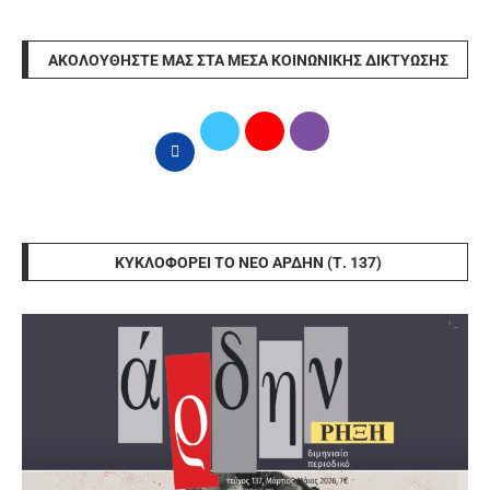
ΑΚΟΛΟΥΘΉΣΤΕ ΜΑΣ ΣΤΑ ΜΈΣΑ ΚΟΙΝΩΝΙΚΉΣ ΔΙΚΤΎΩΣΗΣ
ΚΥΚΛΟΦΟΡΕΊ ΤΟ ΝΈΟ ΆΡΔΗΝ (Τ. 137)