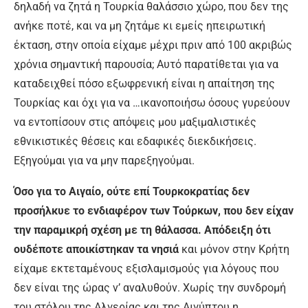
δηλαδή να ζητά η Τουρκία θαλάσσιο χώρο, που δεν της
ανήκε ποτέ, και να μη ζητάμε κι εμείς ηπειρωτική
έκταση, στην οποία είχαμε μέχρι πριν από 100 ακριβώς
χρόνια σημαντική παρουσία; Αυτό παρατίθεται για να
καταδειχθεί πόσο εξωφρενική είναι η απαίτηση της
Τουρκίας και όχι για να …ικανοποιήσω όσους γυρεύουν
να εντοπίσουν στις απόψεις μου μαξιμαλιστικές
εθνικιστικές θέσεις και εδαφικές διεκδικήσεις.
Εξηγούμαι για να μην παρεξηγούμαι.
Όσο για το Αιγαίο, ούτε επί Τουρκοκρατίας δεν
προσήλκυε το ενδιαφέρον των Τούρκων, που δεν είχαν
την παραμικρή σχέση με τη θάλασσα. Απόδειξη ότι
ουδέποτε αποικίστηκαν τα νησιά
και μόνον στην Κρήτη
είχαμε εκτεταμένους εξισλαμισμούς για λόγους που
δεν είναι της ώρας ν’ αναλυθούν. Χωρίς την συνδρομή
του στόλου της Αλγερίας και της Αιγύπτου η