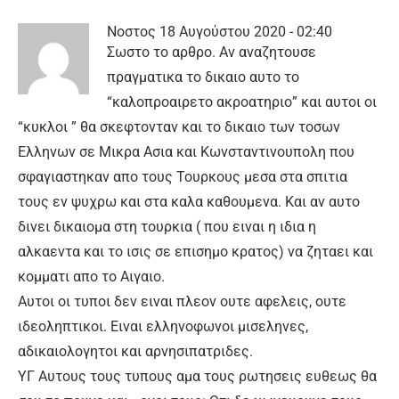
Νοστος
18 Αυγούστου 2020 - 02:40
Σωστο το αρθρο. Αν αναζητουσε
πραγματικα το δικαιο αυτο το
“καλοπροαιρετο ακροατηριο” και αυτοι οι
“κυκλοι ” θα σκεφτονταν και το δικαιο των τοσων
Ελληνων σε Μικρα Ασια και Κωνσταντινουπολη που
σφαγιαστηκαν απο τους Τουρκους μεσα στα σπιτια
τους εν ψυχρω και στα καλα καθουμενα. Και αν αυτο
δινει δικαιομα στη τουρκια ( που ειναι η ιδια η
αλκαεντα και το ισις σε επισημο κρατος) να ζηταει και
κομματι απο το Αιγαιο.
Αυτοι οι τυποι δεν ειναι πλεον ουτε αφελεις, ουτε
ιδεοληπτικοι. Ειναι ελληνοφωνοι μισεληνες,
αδικαιολογητοι και αρνησιπατριδες.
ΥΓ Αυτους τους τυπους αμα τους ρωτησεις ευθεως θα